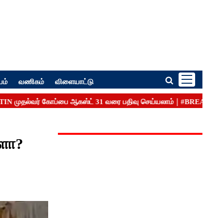
பம்
வணிகம்
விளையாட்டு
களா?