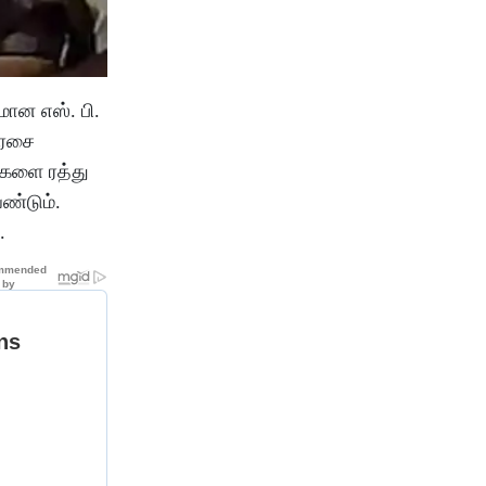
ான எஸ். பி.
அரசை
்களை ரத்து
ண்டும்.
.