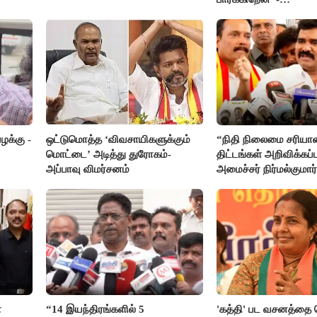
எம்.ஆர்.கே.பன்னீர்செல
க்கு -
ஒட்டுமொத்த ‘விவசாயிகளுக்கும்
“நிதி நிலைமை சரியான
மொட்டை’ அடித்து துரோகம்-
திட்டங்கள் அறிவிக்கப்ப
அப்பாவு விமர்சனம்
அமைச்சர் நிர்மல்குமார
ா
“14 இயந்திரங்களில் 5
'கத்தி' பட வசனத்தை 