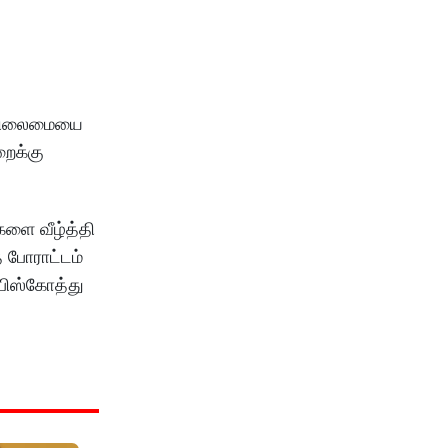
ய நிலைமையை
றைக்கு
களை வீழ்த்தி
 போராட்டம்
பிஸ்கோத்து