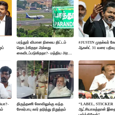
பரந்தூர் விமான நிலைய திட்டம்
#JUSTIN முதல்வர் க
ஜய்
தொடர்கிறதா அல்லது
ஆகஸ்ட் 31 வரை பதிவு
கைவிடப்படுகிறதா?- மத்திய அரசு
விளக்கம்
ியா?-
திருத்தணி கோவிலுக்கு வந்த
“LABEL, STICKER
ம்
சேகர்பாபு கார் தடுத்து நிறுத்தம்
ஆட்சியாகத்தான் இதை
பார்க்கிறேன்”-