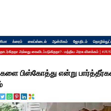
னிமா
க்ரைம்
லைப்ஸ்டைல்
ஆன்மிகம்
ஜோதிடம்
தொழில்நுட்
ளை பிஸ்கோத்து என்று பார்த்தீர்
்