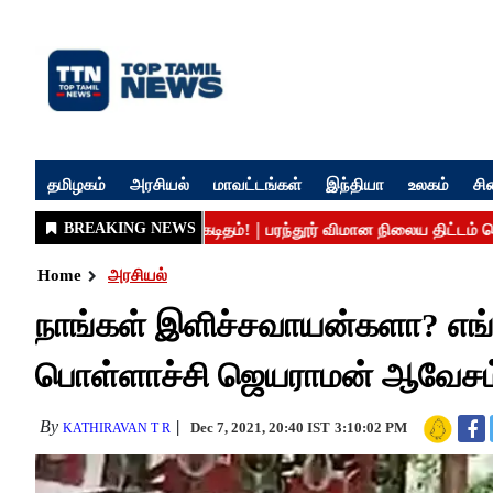
தமிழகம்
அரசியல்
மாவட்டங்கள்
இந்தியா
உலகம்
சி
Home
அரசியல்
நாங்கள் இளிச்சவாயன்களா? எங்க
பொள்ளாச்சி ஜெயராமன் ஆவேசம
By
Dec 7, 2021, 20:40 IST
3:10:02 PM
KATHIRAVAN T R