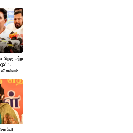
்வம்
 பிறகு மற்ற
டும்”-
் விளக்கம்
சொல்லி