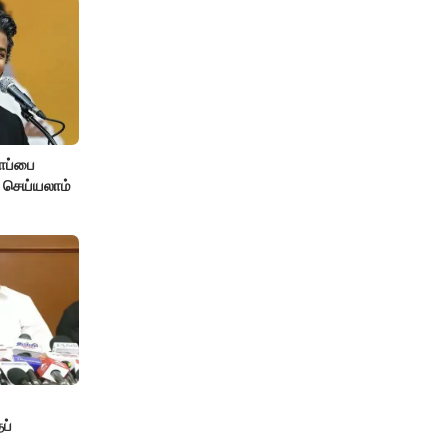
ோப்பை
 செய்யலாம்
ப்