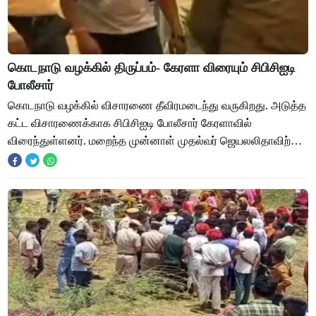
கொடநாடு வழக்கில் திருப்பம்- கேரளா விரையும் சிபிசிஐடி
போலீசார்
கொடநாடு வழக்கில் விசாரணை தீவிரமடைந்து வருகிறது. அடுத்த
கட்ட விசாரணைக்காக சிபிசிஐடி போலீசார் கேரளாவில்
விரைந்துள்ளனர். மறைந்த முன்னாள் முதல்வர் ஜெயலலிதாவிற்கு
சொந்தமான கொடநாடு எஸ்டேட் பங்களா, நீலகிரி