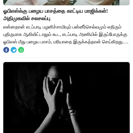
ஓபிஎஸ்க்கு பழைய பாசத்தை காட்டிய மாஜிக்கள்!
அதிமுகவில் சலசலப்பு
என்னதான் எடப்பாடி பழனிச்சாமியும் பன்னீர்செல்வமும் எதிரும்
புதிருமாக ஆகிவிட்டாலும் கூட, எடப்பாடி அணியில் இருப்போருக்கு
ஓபிஎஸ் மீது பழைய பாசம், மரியாதை இருக்கத்தான் செய்கிறது.
அதுதான் இப்போது அதிமுகவில