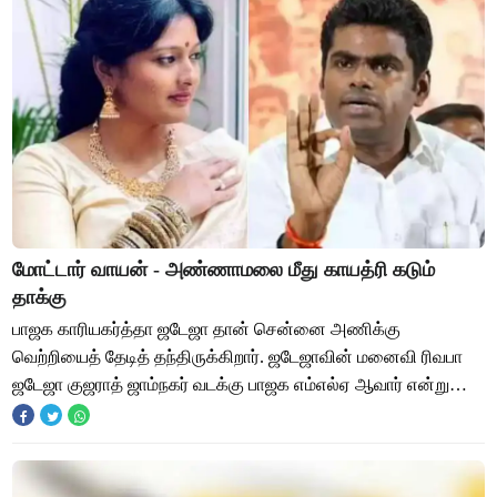
மோட்டார் வாயன் - அண்ணாமலை மீது காயத்ரி கடும்
தாக்கு
பாஜக காரியகர்த்தா ஜடேஜா தான் சென்னை அணிக்கு
வெற்றியைத் தேடித் தந்திருக்கிறார். ஜடேஜாவின் மனைவி ரிவபா
ஜடேஜா குஜராத் ஜாம்நகர் வடக்கு பாஜக எம்எல்ஏ ஆவார் என்று
கூறி இருக்கிறார் தமிழக பாஜக தலைவர் அண்ணாமலை