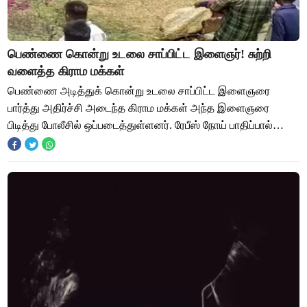
பெண்ணை கொன்று உடலை சாப்பிட்ட இளைஞர்! சுற்றி
வளைத்த கிராம மக்கள்
பெண்ணை அடித்துக் கொன்று உடலை சாப்பிட்ட இளைஞரை
பார்த்து அதிர்ச்சி அடைந்த கிராம மக்கள் அந்த இளைஞரை
பிடித்து போலீசில் ஒப்படைத்துள்ளனர். ரேபீஸ் நோய் பாதிப்பால்
அவரின் மனநலம் பாதிக்கப்பட்டு இருக்கிறது என்