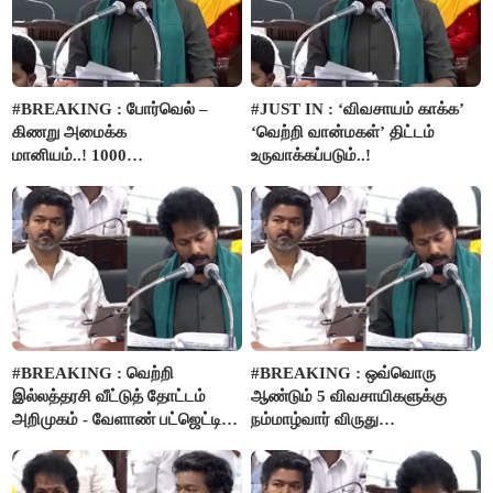
#BREAKING : போர்வெல் –
#JUST IN : ‘விவசாயம் காக்க’
கிணறு அமைக்க
‘வெற்றி வான்மகள்’ திட்டம்
மானியம்..! 1000
உருவாக்கப்படும்..!
விவசாயிகளுக்கு மானியத்தில்
பம்புசெட் வழங்கப்படும்..!
#BREAKING : வெற்றி
#BREAKING : ஒவ்வொரு
இல்லத்தரசி வீட்டுத் தோட்டம்
ஆண்டும் 5 விவசாயிகளுக்கு
அறிமுகம் - வேளாண் பட்ஜெட்டில்
நம்மாழ்வார் விருது
அறிவிப்பு..!
வழங்கப்படும்..!