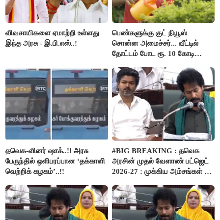
விவசாயிகளை ஏமாற்றி உள்ளது
பெண்களுக்கு குட் நியூஸ்
இந்த அரசு - இ.பி.எஸ்..!
சொன்ன அமைச்சர்... வீட்டில்
தோட்டம் போட ரூ. 10 கோடி
நிதி..!
தவெக-வினர் ஷாக்..!! அரசு
#BIG BREAKING : தவெக
பேருந்தில் ஒளிபரப்பான ‘தக்காளி
அரசின் முதல் வேளாண் பட்ஜெட்
வெற்றிக் கழகம்’..!!
2026-27 : முக்கிய அம்சங்கள் ஓர்
பார்வை..!