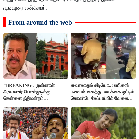
முடிவுரை என்கிறார்.
From around the web
#BREAKING : முன்னாள்
வைரலாகும் வீடியோ..! உயிரைப்
அமைச்சர் பொன்முடிக்கு
பணயம் வைத்து, பைக்கை ஓட்டிக்
சென்னை நீதிமன்றம்
கொண்டே லேப்டாப்பில் வேலை
பிடிவாரண்ட்..!
பார்த்த நபர்..!