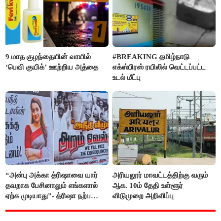
9 மாத குழந்தையின் வாயில்
#BREAKING தமிழ்நாடு
‘பெவி குயிக்’ ஊற்றிய அத்தை
எக்ஸ்பிரஸ் ரயிலில் வெட்டப்பட்ட
உடல் மீட்பு
“அன்பு அக்கா த்ரிஷாவை யார்
அரியலூர் மாவட்டத்திற்கு வரும்
தவறாக பேசினாலும் எங்களால்
ஆக. 10ம் தேதி உள்ளூர்
ஏற்க முடியாது”- த்ரிஷா நற்பணி
விடுமுறை அறிவிப்பு
மன்றத்தினர் போஸ்டர்