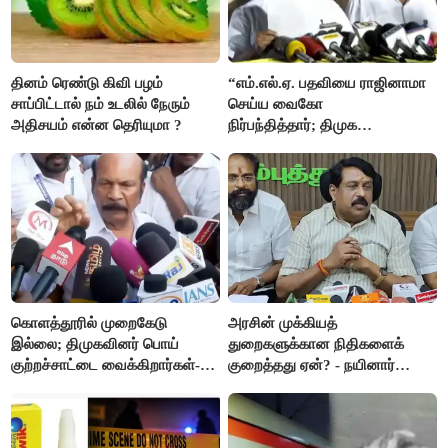
தினம் ரெண்டு கிவி பழம்
“எம்.எல்.ஏ. பதவியை ராஜினாமா
சாப்பிட்டால் நம் உடலில் நேரும்
செய்ய வைகோ
அதிசயம் என்ன தெரியுமா ?
நிர்பந்தித்தார்; திமுக
எம்.எல்.ஏக்களாகவே
தொடர்கிறோம்”- மதிமுக
எம்.எல்.ஏக்கள் பரபரப்பு பேட்டி
கொளத்தூரில் முறைகேடு
அரசின் முக்கியத்
இல்லை; திமுகவினர் பொய்
துறைகளுக்கான நிதிகளைக்
குற்றச்சாட்டை வைக்கிறார்கள்-
குறைத்தது ஏன்? - நயினார்
வி.எஸ்.பாபு
நாகேந்திரன்