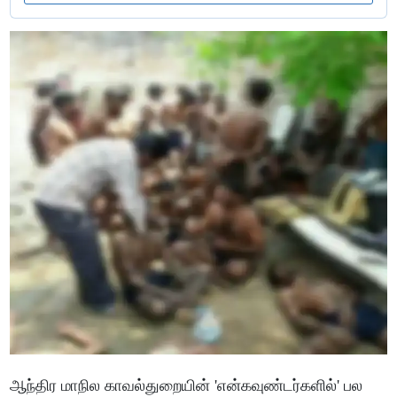
ஆந்திர மாநில காவல்துறையின் 'என்கவுண்டர்களில்' பல