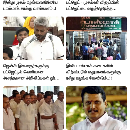
இன்று முதல் ஆன்லைனிலேயே
பட்ஜெட் - முதல்வர் விஜய்யின்
டாஸ்மாக் சரக்கு வாங்கலாம்..!
பட்ஜெட்டை வறுத்தெடுத்த
மு.க.ஸ்டாலின், இபிஎஸ்..!
ஜென்சி இளைஞர்களுக்கு
இனி டாஸ்மாக் கடைகளில்
பட்ஜெட்டில் வெளியான
விற்கப்படும் மதுபானங்களுக்கு
அசத்தலான அறிவிப்புகள் ஒர்
ரசீது வழங்க வேண்டும்..!!
பார்வை..!