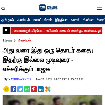
தமிழகம்
அரசியல்
மாவட்டங்கள்
இந்தியா
உலகம்
சினிமா
க்ரைம
Home
அரசியல்
அது வரை இது ஒரு தொடர் கதை;
இதற்கு இல்லை முடிவுரை -
எச்சரிக்கும் பாஜக
By
Jan 26, 2022, 14:25 IST
8:55:52 AM
KATHIRAVAN T R