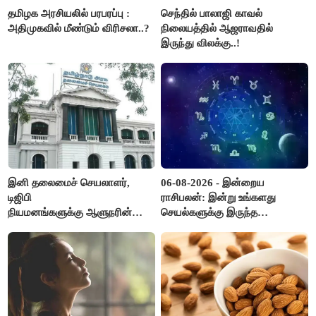
தமிழக அரசியலில் பரபரப்பு :
செந்தில் பாலாஜி காவல்
அதிமுகவில் மீண்டும் விரிசலா..?
நிலையத்தில் ஆஜராவதில்
இருந்து விலக்கு..!
இனி தலைமைச் செயலாளர்,
06-08-2026 - இன்றைய
டிஜிபி
ராசிபலன்: இன்று உங்களது
நியமனங்களுக்கு ஆளுநரின்
செயல்களுக்கு இருந்த
ஒப்புதல் தேவையில்லை -
முட்டுகட்டைகள் விலகும்.
தமிழ்நாடு அரசு அதிரடி..!
எதிர்பார்த்த உதவிகள் கிடைக்கும்.
பணவரத்து கூடும்..!