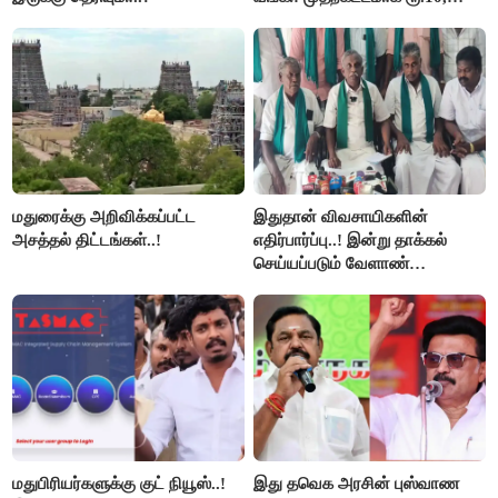
ரூ.20 நோட்டுகள் அச்சடிப்பு!
மதுரைக்கு அறிவிக்கப்பட்ட
இதுதான் விவசாயிகளின்
அசத்தல் திட்டங்கள்..!
எதிர்பார்ப்பு..! இன்று தாக்கல்
செய்யப்படும் வேளாண்
பட்ஜெட்டுக்கு பி.ஆர்.பாண்டியன்
கோரிக்கை!
மதுபிரியர்களுக்கு குட் நியூஸ்..!
இது தவெக அரசின் புஸ்வாண