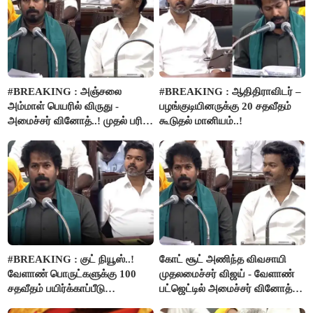
#BREAKING : அஞ்சலை
#BREAKING : ஆதிதிராவிடர் –
அம்மாள் பெயரில் விருது -
பழங்குடியினருக்கு 20 சதவீதம்
அமைச்சர் வினோத்..! முதல் பரிசு
கூடுதல் மானியம்..!
ரூ.2.50 லட்சம் வழங்கப்படும்..!
#BREAKING : குட் நியூஸ்..!
கோட் சூட் அணிந்த விவசாயி
வேளாண் பொருட்களுக்கு 100
முதலமைச்சர் விஜய் - வேளாண்
சதவீதம் பயிர்க்காப்பீடு
பட்ஜெட்டில் அமைச்சர் வினோத்
வழங்கபடும் - அமைச்சர்
பெருமிதம்..!