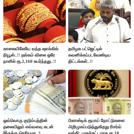
வினோத்..!
காலையிலேயே வந்த ஷாக்கிங்
தமிழக பட்ஜெட்டில்
நியூஸ்..!! தங்கம் விலை ஒரே
கவனிக்கப்படவேண்டிய
நாளில் ரூ.2,160 உயர்ந்தது..!!
திட்டங்கள்..!!
ஒவ்வொரு குடும்பத்தின்
பிளாஸ்டிக் ரூபாய் நோட்டுகளை
தலையிலும் எவ்வளவு கடன்
அறிமுகப்படுத்துகிறது ரிசர்வ்
இருக்கு தெரியுமா..?
வங்கி: முதற்கட்டமாக ரூ.10,