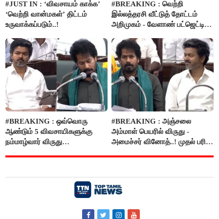
#JUST IN : ‘விவசாயம் காக்க’
#BREAKING : வெற்றி
‘வெற்றி வான்மகள்’ திட்டம்
இல்லத்தரசி வீட்டுத் தோட்டம்
உருவாக்கப்படும்..!
அறிமுகம் - வேளாண் பட்ஜெட்டில்
அறிவிப்பு..!
#BREAKING : ஒவ்வொரு
#BREAKING : அஞ்சலை
ஆண்டும் 5 விவசாயிகளுக்கு
அம்மாள் பெயரில் விருது -
நம்மாழ்வார் விருது
அமைச்சர் வினோத்..! முதல் பரிசு
வழங்கப்படும்..!
ரூ.2.50 லட்சம் வழங்கப்படும்..!