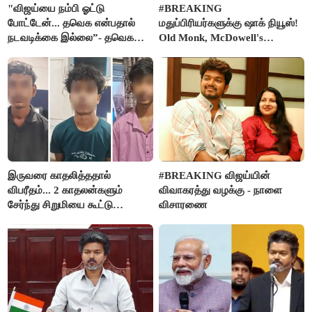
"விஜய்யை நம்பி ஓட்டு
#BREAKING
போட்டேன்... தவெக என்பதால்
மதுப்பிரியர்களுக்கு ஷாக் நியூஸ்!
நடவடிக்கை இல்லை”- தவெக
Old Monk, McDowell's
நிர்வாகியால் பாதிக்கப்பட்ட பெண்
மதுபானங்களை விற்பனை செய்ய
கதறல்
FSSAI தடை
இருவரை காதலித்ததால்
#BREAKING விஜய்யின்
விபரீதம்... 2 காதலன்களும்
விவாகரத்து வழக்கு - நாளை
சேர்ந்து சிறுமியை கூட்டு
விசாரணை
வன்கொடுமை செய்து கொலை
செய்த கொடூரம்