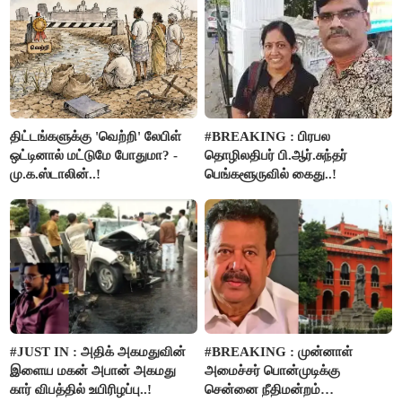
திட்டங்களுக்கு 'வெற்றி' லேபிள்
#BREAKING : பிரபல
ஒட்டினால் மட்டுமே போதுமா? -
தொழிலதிபர் பி.ஆர்.சுந்தர்
மு.க.ஸ்டாலின்..!
பெங்களூருவில் கைது..!
#JUST IN : அதிக் அகமதுவின்
#BREAKING : முன்னாள்
இளைய மகன் அபான் அகமது
அமைச்சர் பொன்முடிக்கு
கார் விபத்தில் உயிரிழப்பு..!
சென்னை நீதிமன்றம்