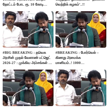
தோட்டம் போட ரூ. 10 கோடி
வெற்றிக் கழகம்’..!!
நிதி..!
#BIG BREAKING : தவெக
#BREAKING : போர்வெல் –
அரசின் முதல் வேளாண் பட்ஜெட்
கிணறு அமைக்க
2026-27 : முக்கிய அம்சங்கள் ஓர்
மானியம்..! 1000
பார்வை..!
விவசாயிகளுக்கு மானியத்தில்
பம்புசெட் வழங்கப்படும்..!