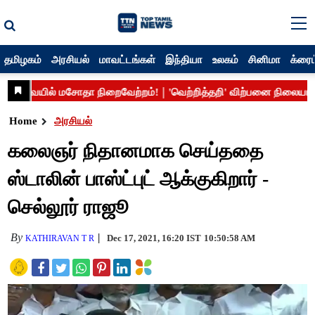
தமிழகம்
அரசியல்
மாவட்டங்கள்
இந்தியா
உலகம்
சினிமா
க்ரைம
Home
அரசியல்
கலைஞர் நிதானமாக செய்ததை
ஸ்டாலின் பாஸ்ட்புட் ஆக்குகிறார் -
செல்லூர் ராஜூ
By
Dec 17, 2021, 16:20 IST
10:50:58 AM
KATHIRAVAN T R