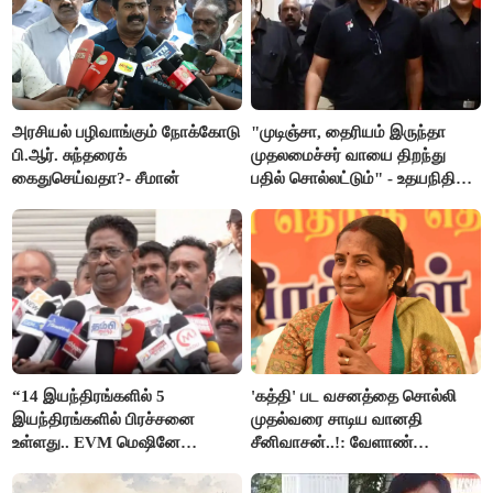
அரசியல் பழிவாங்கும் நோக்கோடு
"முடிஞ்சா, தைரியம் இருந்தா
பி.ஆர். சுந்தரைக்
முதலமைச்சர் வாயை திறந்து
கைதுசெய்வதா?- சீமான்
பதில் சொல்லட்டும்" - உதயநிதி
ஸ்டாலின்
“14 இயந்திரங்களில் 5
'கத்தி' பட வசனத்தை சொல்லி
இயந்திரங்களில் பிரச்சனை
முதல்வரை சாடிய வானதி
உள்ளது.. EVM மெஷினே
சீனிவாசன்..!: வேளாண்
பிரச்சனையா இருக்கு”- என்.ஆர்.
பட்ஜெட்டுக்கு பாஜக கடும்
இளங்கோ
எதிர்ப்பு!