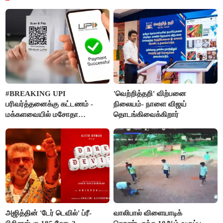
#BREAKING UPI
'வெற்றித்தறி' விற்பனை
பரிவர்த்தனைக்கு கட்டணம் -
நிலையம்- நாளை விஜய்
மக்களவையில் மசோதா
தொடங்கிவைக்கிறார்
நிறைவேற்றம்!
அஜித்தின் 'டேர் டெவில்' ப்ரீ-
வாலிபால் விளையாடிக்