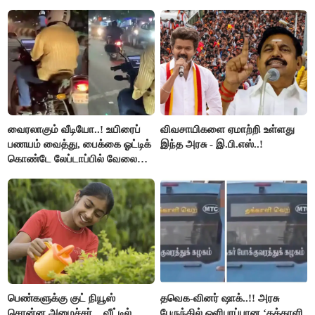
பிடிவாரண்ட்..!
வைரலாகும் வீடியோ..! உயிரைப்
விவசாயிகளை ஏமாற்றி உள்ளது
பணயம் வைத்து, பைக்கை ஓட்டிக்
இந்த அரசு - இ.பி.எஸ்..!
கொண்டே லேப்டாப்பில் வேலை
பார்த்த நபர்..!
பெண்களுக்கு குட் நியூஸ்
தவெக-வினர் ஷாக்..!! அரசு
சொன்ன அமைச்சர்... வீட்டில்
பேருந்தில் ஒளிபரப்பான ‘தக்காளி