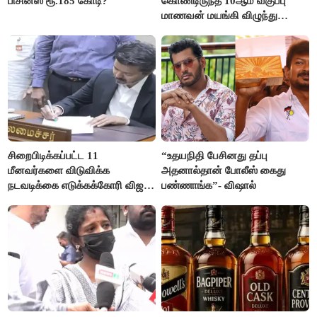
பிசினஸ் ரூ.185 கோடி?
கொண்டிருந்த 10ஆம் வகுப்பு
மாணவன் மயங்கி விழுந்து
உயிரிழப்பு
சிறைபிடிக்கப்பட்ட 11
“உதயநிதி பேசினது தப்பு
மீனவர்களை விடுவிக்க
அதனால்தான் போலீஸ் கைது
நடவடிக்கை எடுக்கக்கோரி விஜய்
பண்ணாங்க”- விஷால்
கடிதம்