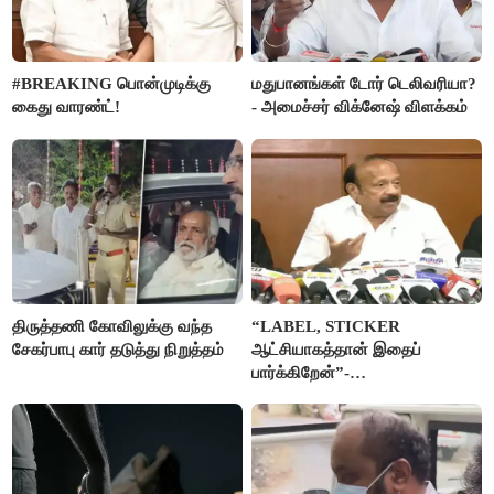
#BREAKING பொன்முடிக்கு
மதுபானங்கள் டோர் டெலிவரியா?
கைது வாரண்ட்!
- அமைச்சர் விக்னேஷ் விளக்கம்
திருத்தணி கோவிலுக்கு வந்த
“LABEL, STICKER
சேகர்பாபு கார் தடுத்து நிறுத்தம்
ஆட்சியாகத்தான் இதைப்
பார்க்கிறேன்”-
எம்.ஆர்.கே.பன்னீர்செல்வம்