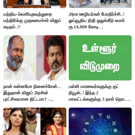
மத்திய வெளியுறவுத்துறை
அரசு ஊழியர்கள் பேரதிர்ச்சி..!
மந்திரிக்கு முதலமைச்சர் விஜய்
ஓய்வூதிய நிதி ஒதுக்கீடு சுமார்
கடிதம்..!!
ரூ.14,000 கோடி
குறைக்கப்பட்டுள்ளது..!
நான் என்னமோ நினைச்சேன்...
பள்ளி மாணவர்களுக்கு குட்
இதுதான் விஜய் அரசின்
நியூஸ்..! இந்த 2
புரட்சிகரமான திட்டமா? -
மாவட்டங்களுக்கு 3 நாள் தொடர்
ஆர்.பி.உதயகுமார்..!
விடுமுறை..!