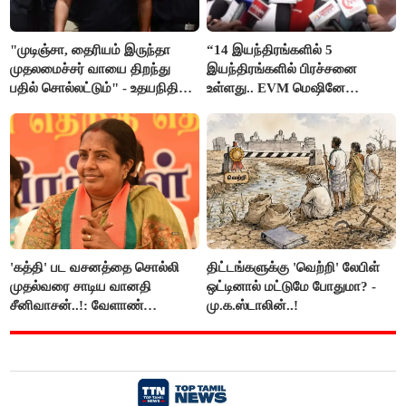
"முடிஞ்சா, தைரியம் இருந்தா
“14 இயந்திரங்களில் 5
முதலமைச்சர் வாயை திறந்து
இயந்திரங்களில் பிரச்சனை
பதில் சொல்லட்டும்" - உதயநிதி
உள்ளது.. EVM மெஷினே
ஸ்டாலின்
பிரச்சனையா இருக்கு”- என்.ஆர்.
இளங்கோ
'கத்தி' பட வசனத்தை சொல்லி
திட்டங்களுக்கு 'வெற்றி' லேபிள்
முதல்வரை சாடிய வானதி
ஒட்டினால் மட்டுமே போதுமா? -
சீனிவாசன்..!: வேளாண்
மு.க.ஸ்டாலின்..!
பட்ஜெட்டுக்கு பாஜக கடும்
எதிர்ப்பு!