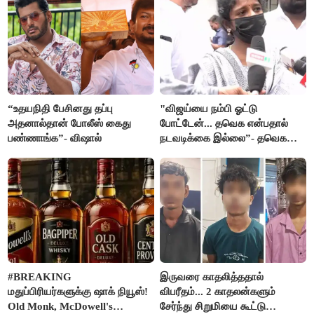
“உதயநிதி பேசினது தப்பு
"விஜய்யை நம்பி ஓட்டு
அதனால்தான் போலீஸ் கைது
போட்டேன்... தவெக என்பதால்
பண்ணாங்க”- விஷால்
நடவடிக்கை இல்லை”- தவெக
நிர்வாகியால் பாதிக்கப்பட்ட பெண்
கதறல்
#BREAKING
இருவரை காதலித்ததால்
மதுப்பிரியர்களுக்கு ஷாக் நியூஸ்!
விபரீதம்... 2 காதலன்களும்
Old Monk, McDowell's
சேர்ந்து சிறுமியை கூட்டு