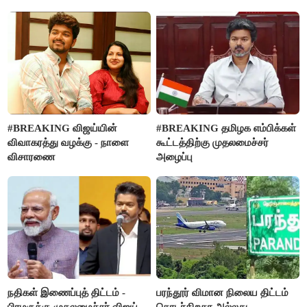
மதுபானங்களை விற்பனை செய்ய
வன்கொடுமை செய்து கொலை
FSSAI தடை
செய்த கொடூரம்
#BREAKING விஜய்யின்
#BREAKING தமிழக எம்பிக்கள்
விவாகரத்து வழக்கு - நாளை
கூட்டத்திற்கு முதலமைச்சர்
விசாரணை
அழைப்பு
நதிகள் இணைப்புத் திட்டம் -
பரந்தூர் விமான நிலைய திட்டம்
பிரமருக்கு முதலமைச்சர் விஜய்
தொடர்கிறதா அல்லது