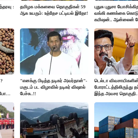
த்தரவு :
தமிழக மக்களவை தொகுதிகள் 59
புதுசு புதுசா யோசிக்கிற
ஆக உயரும்: உத்தேச பட்டியல் இதோ!
வங்கி கணக்கை கொடு
கமிஷன்.. ஆன்லைன் 
கும்பலுக்கு உதவிய வால
கைது..!!
??
"எனக்கு பிடித்த நடிகர் அவர்தான்"-
டெல்டா விவசாயிகளின
மகுடம் பட விழாவில் நடிகர் விஷால்
போராட்டத்திலிருந்து த
ிபோன
பேச்சு..!!
இந்த அவசர தொகுதி
மறுவரையறை நாடகத்
அரங்கேற்றுகிறார் முதல
திமுக ஐடி விங்..!!