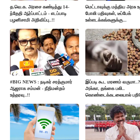
த.வெ.க. அரசை கண்டித்து 14-
மெட்டாவுக்கு மத்திய அரசு உ
ந்தேதி ஆர்ப்பாட்டம் - எடப்பாடி
போலி பதிவுகள், டீப்பேக்
பழனிசாமி அறிவிப்பு..!!
உள்ளடக்கங்களுக்கு...
#BIG NEWS : நடிகர் சரத்குமார்
இப்படி கூட மரணம் வருமா..
ஆஜராக சம்மன் - நீதிமன்றம்
அக்கா, தங்கை பலி..
உத்தரவு..!!
கொண்டைக்கடலையால் பற
உயிர்கள்..!!