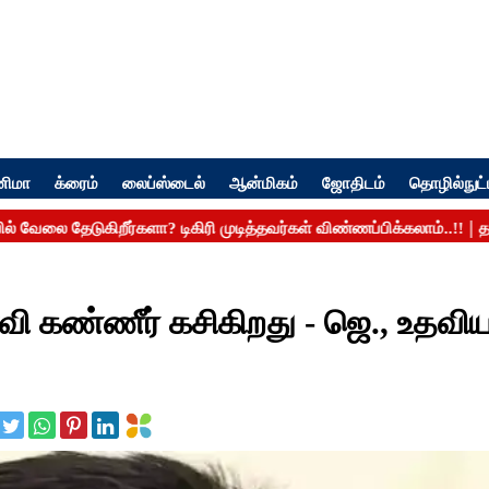
னிமா
க்ரைம்
லைப்ஸ்டைல்
ஆன்மிகம்
ஜோதிடம்
தொழில்நுட்
ரவி கண்ணீர் கசிகிறது - ஜெ., உதவி