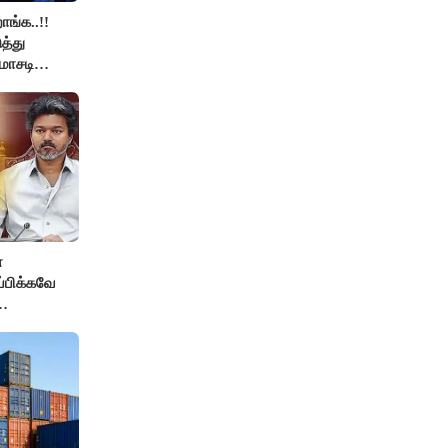
ாங்க..!!
த்து
மோசடி
ிபர்
்
ப்பிக்கவே
தை
மைச்சர் -