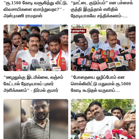
"ரூ.1500 கோடி வசூலித்து விட்டு,
“நாட்டை குடும்பம்” என பச்சைக்
விவசாயிகளை ஏமாற்றுவதா?'' -
குத்தி இருந்தால் எளிதில்
அன்புமணி ராமதாஸ்
நேரடியாகவே சந்திக்கலாம்-
சரத்குமார்
"ஊழலுக்கு இடமில்லை, லஞ்சம்
"போதையை ஒழிப்போம் என
கேட்டால் நேரடியாகப் புகார்
சொல்லிவிட்டு மதுவால் ரூ.5000
அளிக்கலாம்" - நிர்மல் குமார்
கோடி கூடுதல் வருவாய்
கிடைக்கும்னு சொல்றாங்க”-
மார்க்கண்டேயன்