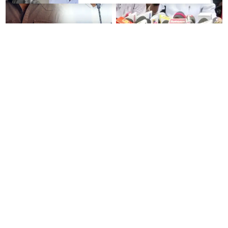
“நன்றி மறந்தவர்களுக்குவிஜய்
தி.மு.க. ஆட்சியில் தூங்கிக்
அல்வா கொடுத்துவிட்டார்”-
கொண்டிருந்தார்களா? -
ஆர்.பி.உதயகுமார்
அமைச்சர் ரமேஷ்
50% தொகுதி உயர்வு என ஆசை
“தோளோடு தோள் நிற்போம்”-
காட்டி... - மாணிக்கம் தாகூர்
அமித்ஷா