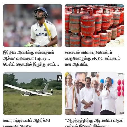
இந்திய அணிக்கு என்னதான்
சமையல் எரிவாயு சிலிண்டர்
ஆச்சு? வரிசையா Injury...
பெறுவோருக்கு eKYC கட்டாயம்
டெஸ்ட் தொடரில் இருந்து சாய்
என அறிவிப்பு
சுதர்சனும் விலகல்
மகாராஷ்டிராவில் அதிர்ச்சி!
"அழுத்தத்திற்கு அடிபணிய விஜய்
பாராமதி அருகே
ஒன்றும் இபிஎஸ் இல்லை"-