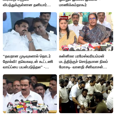
விபத்துக்குள்ளான தனியார்
மாணிக்கம்தாகூர்
பயிற்சி விமானம்
“தவறான முடிவுகளால் தொடர்
கன்னிகா பரமேஸ்வரியம்மன்
தோல்வி! தவெகவுடன் கூட்டணி
மடத்திற்குச் சொந்தமான நிலம்
வாய்ப்பை பயன்படுத்தல” -
மோசடி- வானதி சீனிவாசன்
இபிஎஸ் மீது சரமாரி குற்றச்சாட்டு
கண்டனம்