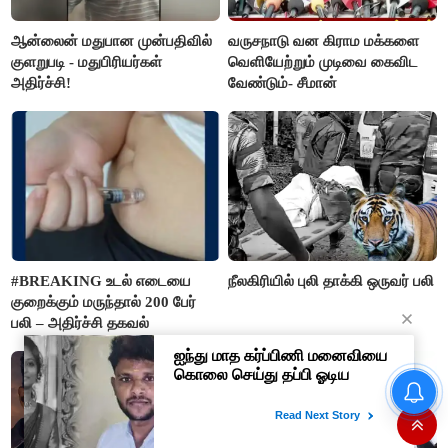
ஆன்லைன் மதுபான முன்பதிவில்
வருசநாடு வன கிராம மக்களை
குளறுபடி - மதுபிரியர்கள்
வெளியேற்றும் முடிவை கைவிட
அதிர்ச்சி!
வேண்டும்- சீமான்
#BREAKING உடல் எடையை
நீலகிரியில் புலி தாக்கி ஒருவர் பலி
குறைக்கும் மருந்தால் 200 பேர்
பலி – அதிர்ச்சி தகவல்
கண் முன்னே வெட்டப்பட்ட
மரங்களை கட்டி அணைத்தபடி
கதறி அழுத பெண்- வீடியோ
வைரல்