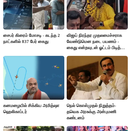
சைபர் கிரைம் மோசடி - கடந்த 2
விஜய் நிரந்தர முதலமைச்சராக
நாட்களில் 837 பேர் கைது
வேண்டுமென நடை பயணம் -
கைது என்றவுடன் ஓட்டம் பிடித்த
தவெகவினர்
கனமழையில் சிக்கிய அமித்ஷா
நெல் கொள்முதல் நிறுத்தம்-
ஹெலிகாப்டர்
தவெக அரசுக்கு அன்புமணி
கண்டனம்