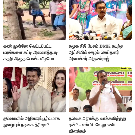
கண் முன்னே வெட்டப்பட்ட
சமூக நீதி பேசும் DMK கடந்த
மரங்களை கட்டி அணைத்தபடி
ஆட்சியில் ஊழல் செய்தனர்-
கதறி அழுத பெண்- வீடியோ
அமைச்சர் அருண்ராஜ்
வைரல்
தவெகவில் அதிகாரப்பூர்வமாக
தவெக அரசுக்கு வாக்களித்தது
நுழையும் நடிகை த்ரிஷா?
ஏன்? - எஸ்.பி. வேலுமணி
விளக்கம்