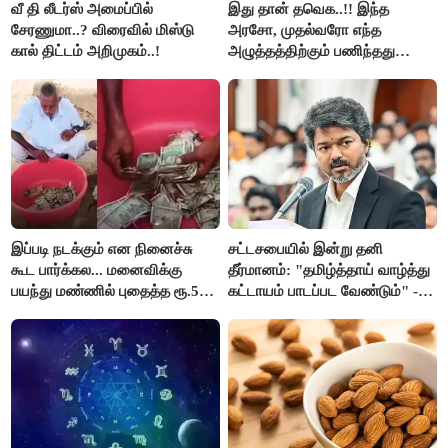
வீ தி லீடர்ஸ் அமைப்பில்
இது தான் தவெக..!! இந்த
சேரணுமா..? விரைவில் மிஸ்டு
அரசோ, முதல்வரோ எந்த
கால் திட்டம் அறிமுகம்..!
அழுத்தத்திற்கும் பணிந்தது
கிடையாது; அமைச்சர்
அருண்ராஜ்..!
இப்படி நடக்கும் என நினைச்சு
சட்டசபையில் இன்று தனி
கூட பார்க்கல... மனைவிக்கு
தீர்மானம்: "தமிழ்த்தாய் வாழ்த்து
பயந்து மண்ணில் புதைத்த ரூ.5
கட்டாயம் பாடப்பட வேண்டும்" -
லட்சம்; கடைசியில் நடந்தது...
முதல்வர் விஜய் முன்மொழிகிறார்!