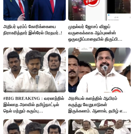
அதிபர் டிரம்ப் கோரிக்கையை
முதல்வர் ஜோசப் விஜய்
நிராகரித்தார் இஸ்ரேல் பிரதமர்..!
வருகைக்காக ஆம்புலன்ஸ்
ஒருவழிப்பாதையில் திருப்பி
விடப்பட்டதா? உண்மை இது
தான்..!
#BIG BREAKING : வரலாற்றில்
அரசியல் களத்தில் ஆயிரம்
இல்லாத அளவில் தமிழ்நாட்டில்
கருத்து வேறுபாடுகள்
நெல் மற்றும் கரும்பு
இருக்கலாம். ஆனால், தமிழ் என்று
கொள்முதலுக்கான
வரும்போது நாம் அனைவரும்
ஊக்கத்தொகையை உயர்த்த
தமிழர்கள் - எடப்பாடி பழனிசாமி..!
முடிவு - முதலமைச்சர் விஜய்