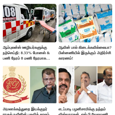
உயர்வுக்கு தயாராகிறதா நாடு?
ஆசையாக வளர்த்த மரங்கள்
வெட்டி சாய்ப்பு..!
ஆம்புலன்ஸ் ஊழியர்களுக்கு
ஆவின் பால் கிடைக்கவில்லையா?
நற்செய்தி: 8.33% போனஸ் &
பின்னணியில் இருக்கும் அதிர்ச்சி
பணி நேரம் 8 மணி நேரமாக
காரணம்!
குறைப்பு..!
அமலாக்கத்துறை இயக்குநர்
எடப்பாடி பழனிசாமிக்கு நத்தம்
ராகுல் நவீனின் பதவிக் காலம்
விஸ்வநாதன், எஸ்.பி.வேலுமணி