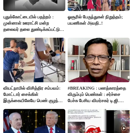
புதுக்கோட்டையில் பதற்றம் :
ஓசூரில் பேருந்துகள் நிறுத்தம்;
முன்னாள் ஊராட்சி மன்ற
பயணிகள் அவதி..!
தலைவர் தலை துண்டிக்கப்பட்டு
கொலை.!!
வியட்நாமில் விசித்திர சம்பவம்:
#BREAKING : பலாத்காரத்தை
மோட்டார் சைக்கிள்
விரும்பும் பெண்கள் : சர்ச்சை
இருக்கையிலேயே பெண் குழந்தை
பேச்சு பேசிய விமர்சகர் டி.ஜி.
பிறப்பு!
மோகன்தாஸ் கைது..!