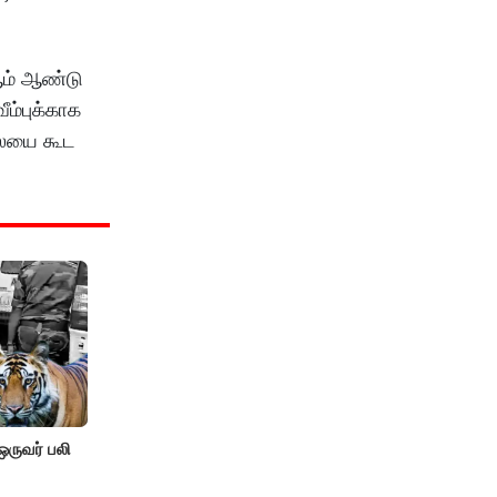
ஆம் ஆண்டு
ம்புக்காக
லையை கூட
 ஒருவர் பலி