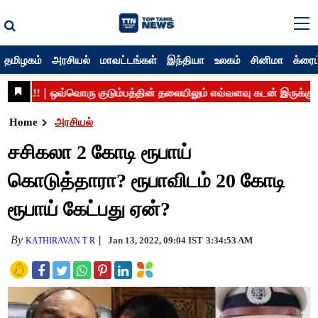
தமிழகம்
அரசியல்
மாவட்டங்கள்
இந்தியா
உலகம்
சினிமா
க்ரைம
Home
அரசியல்
சசிகலா 2 கோடி ரூபாய்
கொடுத்தாரா? ரூபாவிடம் 20 கோடி
ரூபாய் கேட்பது ஏன்?
By
Jan 13, 2022, 09:04 IST
3:34:53 AM
KATHIRAVAN T R