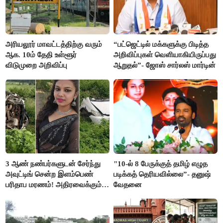
அரியலூர் மாவட்டத்திற்கு வரும்
“பட்ஜெட்டில் மக்களுக்கு பிடித்த
ஆக. 10ம் தேதி உள்ளூர்
அறிவிப்புகள் வெளியாகியிருப்பது
விடுமுறை அறிவிப்பு
ஆறுதல்”- ஜோஸ் சார்லஸ் மார்டின்
3 ஆண் நண்பர்களுடன் சேர்ந்து
"10-ல் 8 பேருக்குத் தமிழ் எழுத
அவுட்டிங் சென்ற இளம்பெண்
படிக்கத் தெரியவில்லை”- தனுஷ்
பரிதாப மரணம்! அதிரவைக்கும்
வேதனை
பின்னணி