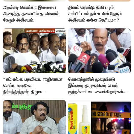
அடிக்கடி கொய்யா இலையை
தினம் ரெண்டு கிவி பழம்
அரைத்து தலையில் தடவினால்
சாப்பிட்டால் நம் உடலில் நேரும்
நேரும் அதிசயம்.
அதிசயம் என்ன தெரியுமா ?
“எம்.எல்.ஏ. பதவியை ராஜினாமா
கொளத்தூரில் முறைகேடு
செய்ய வைகோ
இல்லை; திமுகவினர் பொய்
நிர்பந்தித்தார்; திமுக
குற்றச்சாட்டை வைக்கிறார்கள்-
எம்.எல்.ஏக்களாகவே
வி.எஸ்.பாபு
தொடர்கிறோம்”- மதிமுக
எம்.எல்.ஏக்கள் பரபரப்பு பேட்டி