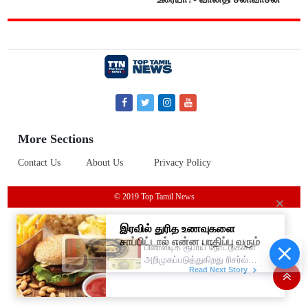
More Sections
Contact Us
About Us
Privacy Policy
© 2019 Top Tamil News
பிளாஸ்டிக் ரூபாய் நோட்டுகளை
அறிமுகப்படுத்துகிறது ரிசர்வ்
வங்கி: முதற்கட்டமாக ரூ.10,
ரூ.20 நோட்டுகள் அச்சடிப்பு!