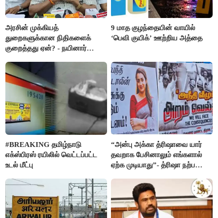
அரசின் முக்கியத்
9 மாத குழந்தையின் வாயில்
துறைகளுக்கான நிதிகளைக்
‘பெவி குயிக்’ ஊற்றிய அத்தை
குறைத்தது ஏன்? - நயினார்
நாகேந்திரன்
#BREAKING தமிழ்நாடு
“அன்பு அக்கா த்ரிஷாவை யார்
எக்ஸ்பிரஸ் ரயிலில் வெட்டப்பட்ட
தவறாக பேசினாலும் எங்களால்
உடல் மீட்பு
ஏற்க முடியாது”- த்ரிஷா நற்பணி
மன்றத்தினர் போஸ்டர்