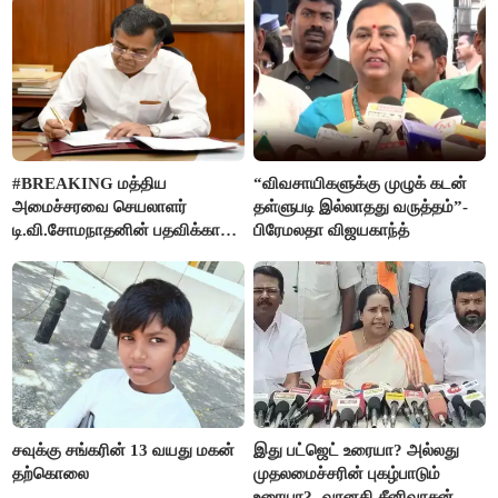
#BREAKING மத்திய
“விவசாயிகளுக்கு முழுக் கடன்
அமைச்சரவை செயலாளர்
தள்ளுபடி இல்லாதது வருத்தம்”-
டி.வி.சோமநாதனின் பதவிக்காலம்
பிரேமலதா விஜயகாந்த்
மேலும் ஓராண்டு நீட்டிப்பு
சவுக்கு சங்கரின் 13 வயது மகன்
இது பட்ஜெட் உரையா? அல்லது
தற்கொலை
முதலமைச்சரின் புகழ்பாடும்
உரையா?- வானதி சீனிவாசன்