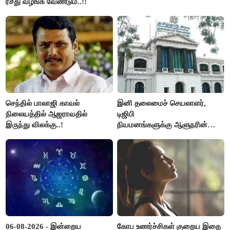
ரசீது வழங்க வேண்டும்..!!
செந்தில் பாலாஜி காவல்
இனி தலைமைச் செயலாளர்,
நிலையத்தில் ஆஜராவதில்
டிஜிபி
இருந்து விலக்கு..!
நியமனங்களுக்கு ஆளுநரின்
ஒப்புதல் தேவையில்லை -
தமிழ்நாடு அரசு அதிரடி..!
06-08-2026 - இன்றைய
கோப உணர்ச்சிகள் குறைய இதை