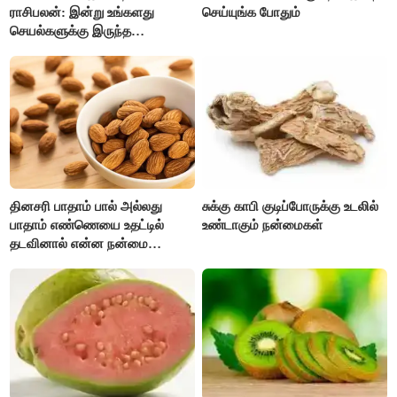
ராசிபலன்: இன்று உங்களது
செய்யுங்க போதும்
செயல்களுக்கு இருந்த
முட்டுகட்டைகள் விலகும்.
எதிர்பார்த்த உதவிகள் கிடைக்கும்.
பணவரத்து கூடும்..!
தினசரி பாதாம் பால் அல்லது
சுக்கு காபி குடிப்போருக்கு உடலில்
பாதாம் எண்ணெயை உதட்டில்
உண்டாகும் நன்மைகள்
தடவினால் என்ன நன்மை
தெரியுமா ?