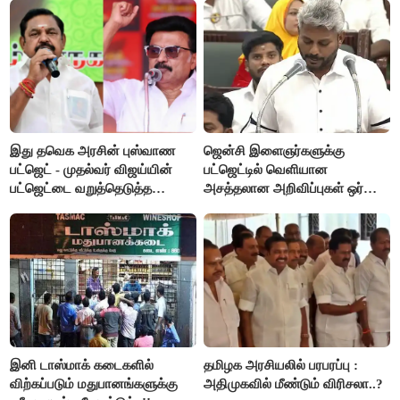
கோரிக்கை!
இது தவெக அரசின் புஸ்வாண
ஜென்சி இளைஞர்களுக்கு
பட்ஜெட் - முதல்வர் விஜய்யின்
பட்ஜெட்டில் வெளியான
பட்ஜெட்டை வறுத்தெடுத்த
அசத்தலான அறிவிப்புகள் ஒர்
மு.க.ஸ்டாலின், இபிஎஸ்..!
பார்வை..!
இனி டாஸ்மாக் கடைகளில்
தமிழக அரசியலில் பரபரப்பு :
விற்கப்படும் மதுபானங்களுக்கு
அதிமுகவில் மீண்டும் விரிசலா..?