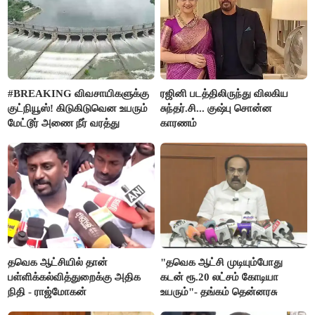
#BREAKING விவசாயிகளுக்கு
ரஜினி படத்திலிருந்து விலகிய
குட்நியூஸ்! கிடுகிடுவென உயரும்
சுந்தர்.சி... குஷ்பு சொன்ன
மேட்டூர் அணை நீர் வரத்து
காரணம்
தவெக ஆட்சியில் தான்
"தவெக ஆட்சி முடியும்போது
பள்ளிக்கல்வித்துறைக்கு அதிக
கடன் ரூ.20 லட்சம் கோடியா
நிதி - ராஜ்மோகன்
உயரும்"- தங்கம் தென்னரசு