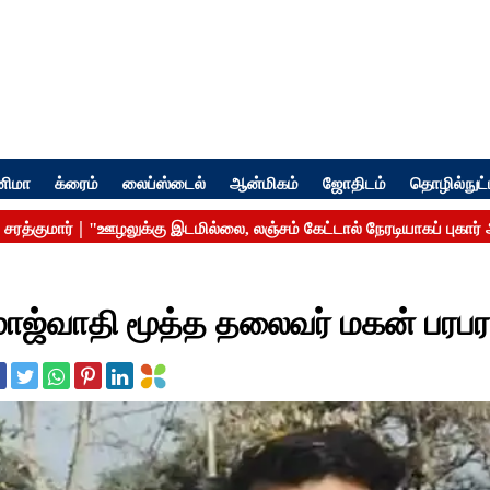
னிமா
க்ரைம்
லைப்ஸ்டைல்
ஆன்மிகம்
ஜோதிடம்
தொழில்நுட்
மாஜ்வாதி மூத்த தலைவர் மகன் பரபரப