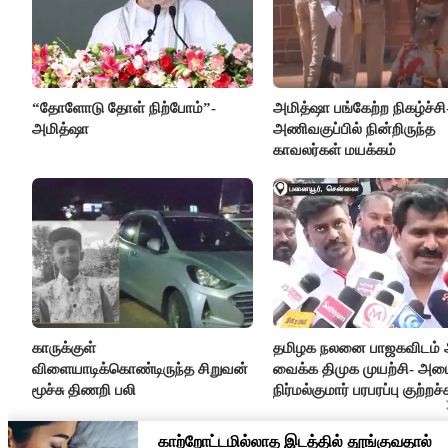
“தோளோடு தோள் நிற்போம்”-
அமித்ஷா பங்கேற்ற நிகழ்ச்சி
அமித்ஷா
அணிவகுப்பில் நின்றிருந்த
காவலர்கள் மயக்கம்
காருக்குள்
தமிழக நலனை பாஜகவிடம் 
விளையாடிக்கொண்டிருந்த சிறுவன்
வைக்க திமுக முயற்சி- அமை
மூச்சு திணறி பலி
நிர்மல்குமார் பரபரப்பு குற்றச்