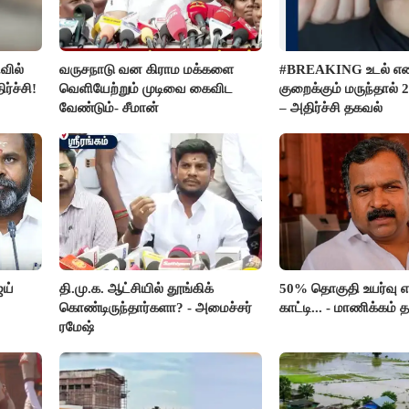
வில்
வருசநாடு வன கிராம மக்களை
#BREAKING உடல் 
ர்ச்சி!
வெளியேற்றும் முடிவை கைவிட
குறைக்கும் மருந்தால் 2
வேண்டும்- சீமான்
– அதிர்ச்சி தகவல்
ஜய்
தி.மு.க. ஆட்சியில் தூங்கிக்
50% தொகுதி உயர்வு
கொண்டிருந்தார்களா? - அமைச்சர்
காட்டி... - மாணிக்கம் த
ரமேஷ்