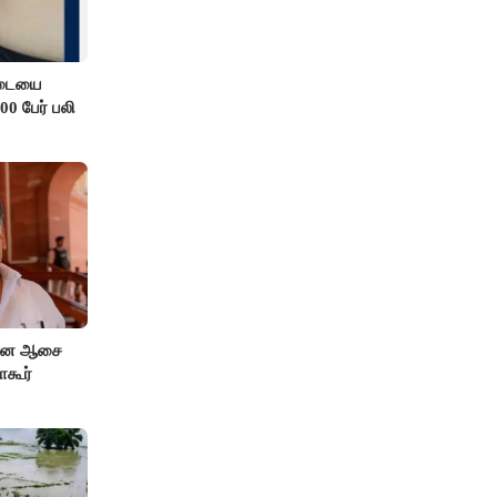
எடையை
00 பேர் பலி
 என ஆசை
ாகூர்