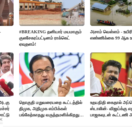
-
#BREAKING தனியார் மயமாகும்
அசாம் வெள்ளம் - உயிர
குலசேகரப்பட்டினம் ராக்கெட்
எண்ணிக்கை 99 ஆக உய
ஏவுதளம்!
அடகு
தொகுதி மறுவரையறை கூட்டத்தில்
உதயநிதி கைதால் அப்
ச்சர்
திமுக, அதிமுக எம்பிக்கள்
ஸ்டாலின்- விஜய்க்கு எ
சாட்டு
பங்கேற்காதது வருத்தமளிக்கிறது-
பாஜகவுடன் கூட்டணி
ப.சிதம்பரம்
திட்டம்