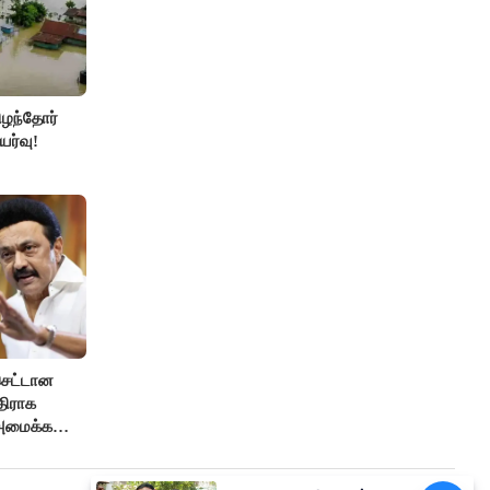
ிழந்தோர்
ர்வு!
செட்டான
திராக
 அமைக்க