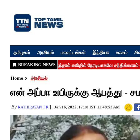
தமிழகம்
அரசியல்
மாவட்டங்கள்
இந்தியா
உலகம்
சி
Home
அரசியல்
என் அப்பா உயிருக்கு ஆபத்து - ச
By
Jan 16, 2022, 17:18 IST
11:48:53 AM
KATHIRAVAN T R