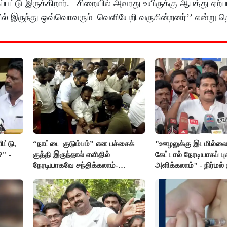
ட்டு இருக்கிறார். சிறையில் அவரது உயிருக்கு ஆபத்து ஏற்பட்
பலில் இருந்து ஒவ்வொவரும் வெளியேறி வருகின்றனர்’’ என்று தெ
ட்டு,
“நாட்டை குடும்பம்” என பச்சைக்
"ஊழலுக்கு இடமில்லை,
' -
குத்தி இருந்தால் எளிதில்
கேட்டால் நேரடியாகப் பு
நேரடியாகவே சந்திக்கலாம்-
அளிக்கலாம்" - நிர்மல் 
சரத்குமார்