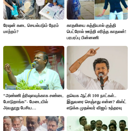
ரேஷன் கடை செயல்படும் நேரம்
காதலியை கத்தியால் குத்தி
மாற்றம்?
பெட்ரோல் ஊற்றி எரித்த காதலன்!
பரபரப்பு பின்னணி
“அண்ணி த்ரிஷாவுக்காக சண்டை
தவெக ஆட்சி 100 நாட்கள்..
போடுறாங்க”- மேடையில்
இதுவரை செஞ்சது என்ன? லிஸ்ட்
அவதூறு பேசிய
எடுக்க முதல்வர் விஜய் உத்தரவு
ஆர்.பி.உதயகுமார் மீது புகார்