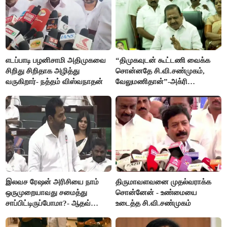
எடப்பாடி பழனிசாமி அதிமுகவை
“திமுகவுடன் கூட்டணி வைக்க
சிறிது சிறிதாக அழித்து
சொன்னதே சி.வி.சண்முகம்,
வருகிறார்- நத்தம் விஸ்வநாதன்
வேலுமணிதான்”-அக்ரி
கிருஷ்ணமூர்த்தி
இலவச ரேஷன் அரிசியை நாம்
திருமாவளவனை முதல்வராக்க
ஒருமுறையாவது சமைத்து
சொன்னேன் - உண்மையை
சாப்பிட்டிருப்போமா?- ஆதவ்
உடைத்த சி.வி.சண்முகம்
அர்ஜூனா