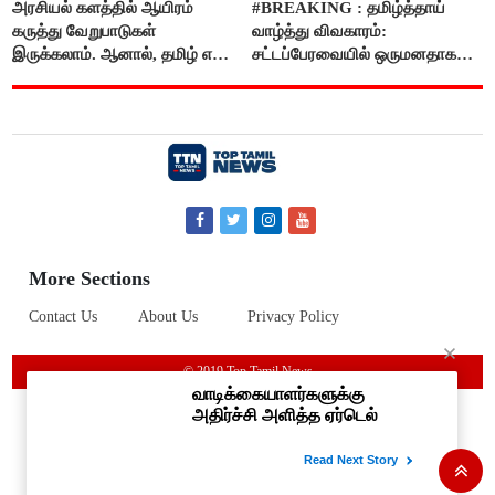
அரசியல் களத்தில் ஆயிரம்
#BREAKING : தமிழ்த்தாய்
கருத்து வேறுபாடுகள்
வாழ்த்து விவகாரம்:
இருக்கலாம். ஆனால், தமிழ் என்று
சட்டப்பேரவையில் ஒருமனதாக
வரும்போது நாம் அனைவரும்
நிறைவேற்றம்
தமிழர்கள் - எடப்பாடி பழனிசாமி..!
More Sections
Contact Us
About Us
Privacy Policy
© 2019 Top Tamil News