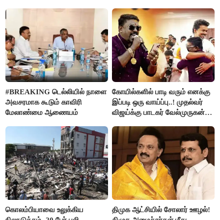
#BREAKING டெல்லியில் நாளை
கோயில்களில் பாடி வரும் எனக்கு
அவசரமாக கூடும் காவிரி
இப்படி ஒரு வாய்ப்பு..! முதல்வர்
மேலாண்மை ஆணையம்
விஜய்க்கு பாடகர் வேல்முருகன்
நன்றி
கொலம்பியாவை உலுக்கிய
திமுக ஆட்சியில் சோலார் ஊழல்!