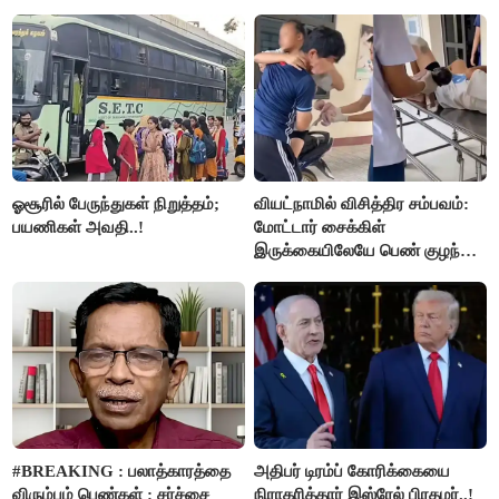
கொலை.!!
ஓசூரில் பேருந்துகள் நிறுத்தம்;
வியட்நாமில் விசித்திர சம்பவம்:
பயணிகள் அவதி..!
மோட்டார் சைக்கிள்
இருக்கையிலேயே பெண் குழந்தை
பிறப்பு!
#BREAKING : பலாத்காரத்தை
அதிபர் டிரம்ப் கோரிக்கையை
விரும்பும் பெண்கள் : சர்ச்சை
நிராகரித்தார் இஸ்ரேல் பிரதமர்..!