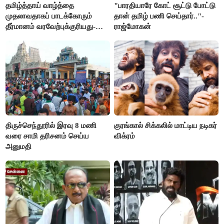
தமிழ்த்தாய் வாழ்த்தை
"பாரதியாரே கோட் சூட்டு போட்டு
முதலாவதாகப் பாடக்கோரும்
தான் தமிழ் பணி செய்தார்.."-
தீர்மானம் வரவேற்புக்குரியது-
ராஜ்மோகன்
சீமான்
திருச்செந்தூரில் இரவு 8 மணி
குரங்கால் சிக்கலில் மாட்டிய நடிகர்
வரை சாமி தரிசனம் செய்ய
விக்ரம்
அனுமதி