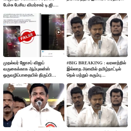
பேச்சு பேசிய விமர்சகர் டி.ஜி.
மோகன்தாஸ் கைது..!
முதல்வர் ஜோசப் விஜய்
#BIG BREAKING : வரலாற்றில்
வருகைக்காக ஆம்புலன்ஸ்
இல்லாத அளவில் தமிழ்நாட்டில்
ஒருவழிப்பாதையில் திருப்பி
நெல் மற்றும் கரும்பு
விடப்பட்டதா? உண்மை இது
கொள்முதலுக்கான
தான்..!
ஊக்கத்தொகையை உயர்த்த
முடிவு - முதலமைச்சர் விஜய்
அறிவிப்பு..!