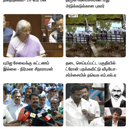
நிலநடுக்கம்- 20 பேர் பலி
திமுக அமைச்சர்கள் மீது
அடுக்கடுக்கான புகார்
யுபிஐ சேவைக்கு கட்டணம்
தடை செய்யப்பட்ட பகுதியில்
இல்லை - நிர்மலா சீதாராமன்
ட்ரோன் பறக்கவிட்டு வீடியோ-
சர்ச்சையில் தவெக எம்.எல்.ஏ