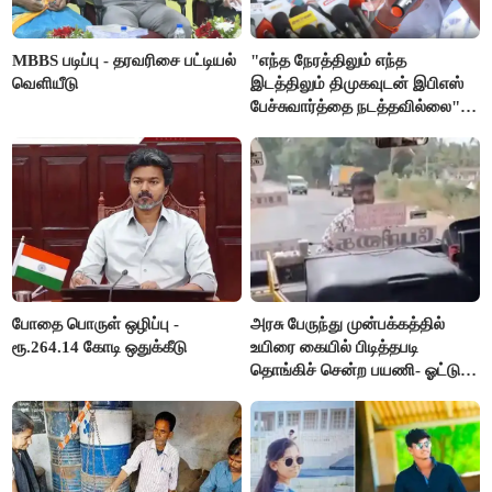
MBBS படிப்பு - தரவரிசை பட்டியல்
"எந்த நேரத்திலும் எந்த
வெளியீடு
இடத்திலும் திமுகவுடன் இபிஎஸ்
பேச்சுவார்த்தை நடத்தவில்லை" -
அக்ரி கிருஷ்ணமூர்த்தி
போதை பொருள் ஒழிப்பு -
அரசு பேருந்து முன்பக்கத்தில்
ரூ.264.14 கோடி ஒதுக்கீடு
உயிரை கையில் பிடித்தபடி
தொங்கிச் சென்ற பயணி- ஓட்டுநர்
சஸ்பெண்ட்