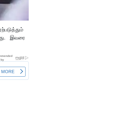
ற்படுத்தும்
க்கது. இவரை