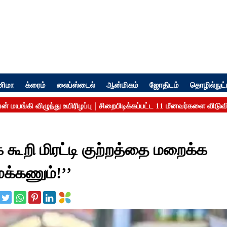
னிமா
க்ரைம்
லைப்ஸ்டைல்
ஆன்மிகம்
ஜோதிடம்
தொழில்நுட்
 கூறி மிரட்டி குற்றத்தை மறைக்க
ைக்கணும்!’’