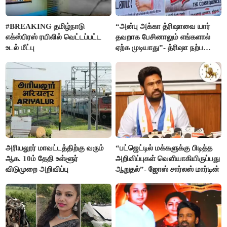
#BREAKING தமிழ்நாடு
“அன்பு அக்கா த்ரிஷாவை யார்
எக்ஸ்பிரஸ் ரயிலில் வெட்டப்பட்ட
தவறாக பேசினாலும் எங்களால்
உடல் மீட்பு
ஏற்க முடியாது”- த்ரிஷா நற்பணி
மன்றத்தினர் போஸ்டர்
அரியலூர் மாவட்டத்திற்கு வரும்
“பட்ஜெட்டில் மக்களுக்கு பிடித்த
ஆக. 10ம் தேதி உள்ளூர்
அறிவிப்புகள் வெளியாகியிருப்பது
விடுமுறை அறிவிப்பு
ஆறுதல்”- ஜோஸ் சார்லஸ் மார்டின்