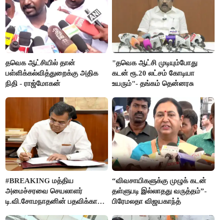
தவெக ஆட்சியில் தான்
"தவெக ஆட்சி முடியும்போது
பள்ளிக்கல்வித்துறைக்கு அதிக
கடன் ரூ.20 லட்சம் கோடியா
நிதி - ராஜ்மோகன்
உயரும்"- தங்கம் தென்னரசு
#BREAKING மத்திய
“விவசாயிகளுக்கு முழுக் கடன்
அமைச்சரவை செயலாளர்
தள்ளுபடி இல்லாதது வருத்தம்”-
டி.வி.சோமநாதனின் பதவிக்காலம்
பிரேமலதா விஜயகாந்த்
மேலும் ஓராண்டு நீட்டிப்பு