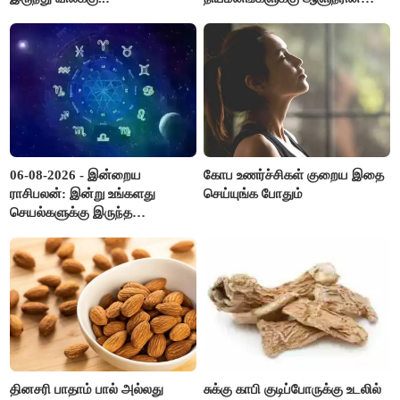
ஒப்புதல் தேவையில்லை -
தமிழ்நாடு அரசு அதிரடி..!
06-08-2026 - இன்றைய
கோப உணர்ச்சிகள் குறைய இதை
ராசிபலன்: இன்று உங்களது
செய்யுங்க போதும்
செயல்களுக்கு இருந்த
முட்டுகட்டைகள் விலகும்.
எதிர்பார்த்த உதவிகள் கிடைக்கும்.
பணவரத்து கூடும்..!
தினசரி பாதாம் பால் அல்லது
சுக்கு காபி குடிப்போருக்கு உடலில்