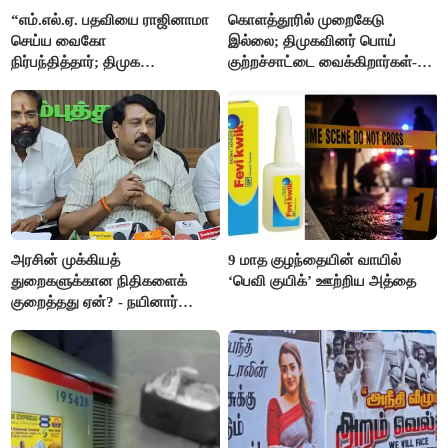
“எம்.எல்.ஏ. பதவியை ராஜினாமா
கொளத்தூரில் முறைகேடு
செய்ய வைகோ
இல்லை; திமுகவினர் பொய்
நிர்பந்தித்தார்; திமுக
குற்றச்சாட்டை வைக்கிறார்கள்-
எம்.எல்.ஏக்களாகவே
வி.எஸ்.பாபு
தொடர்கிறோம்”- மதிமுக
எம்.எல்.ஏக்கள் பரபரப்பு பேட்டி
அரசின் முக்கியத்
9 மாத குழந்தையின் வாயில்
துறைகளுக்கான நிதிகளைக்
‘பெவி குயிக்’ ஊற்றிய அத்தை
குறைத்தது ஏன்? - நயினார்
நாகேந்திரன்