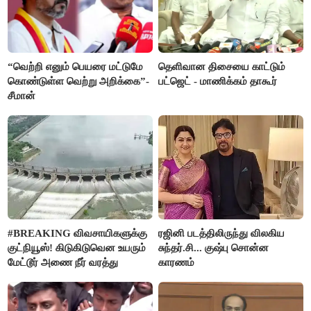
“வெற்றி எனும் பெயரை மட்டுமே
தெளிவான திசையை காட்டும்
கொண்டுள்ள வெற்று அறிக்கை”-
பட்ஜெட் - மாணிக்கம் தாகூர்
சீமான்
#BREAKING விவசாயிகளுக்கு
ரஜினி படத்திலிருந்து விலகிய
குட்நியூஸ்! கிடுகிடுவென உயரும்
சுந்தர்.சி... குஷ்பு சொன்ன
மேட்டூர் அணை நீர் வரத்து
காரணம்