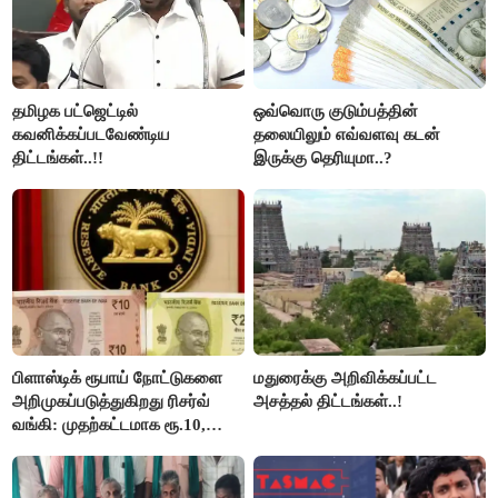
தமிழக பட்ஜெட்டில்
ஒவ்வொரு குடும்பத்தின்
கவனிக்கப்படவேண்டிய
தலையிலும் எவ்வளவு கடன்
திட்டங்கள்..!!
இருக்கு தெரியுமா..?
பிளாஸ்டிக் ரூபாய் நோட்டுகளை
மதுரைக்கு அறிவிக்கப்பட்ட
அறிமுகப்படுத்துகிறது ரிசர்வ்
அசத்தல் திட்டங்கள்..!
வங்கி: முதற்கட்டமாக ரூ.10,
ரூ.20 நோட்டுகள் அச்சடிப்பு!