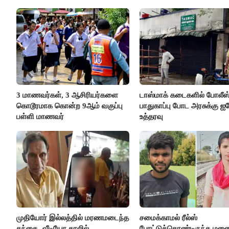
3 மாணவர்கள், 3 ஆசிரியர்களை
டாஸ்மாக் கடைகளில் போலீஸ
கொடூரமாக கொன்ற 9ஆம் வகுப்பு
பாதுகாப்பு போட அரசுக்கு ஐக
பள்ளி மாணவர்
உத்தரவு
முதியோர் இல்லத்தில் மரணமடைந்த
சமைக்காமல் ரீல்ஸ்
தந்தை- வீடியோ காலில்
போட்டுக்கொண்டிருந்த ம