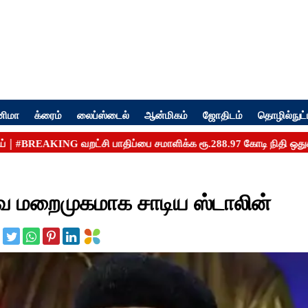
னிமா
க்ரைம்
லைப்ஸ்டைல்
ஆன்மிகம்
ஜோதிடம்
தொழில்நுட்
கவை மறைமுகமாக சாடிய ஸ்டாலின்