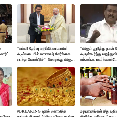
எம்.எல்.ஏ.நெகிழ்ச்சி
்
“பள்ளி தேர்வு மதிப்பெண்களின்
“விஜய் குறித்து நான்
ோர்ட்
அடிப்படையில் மாணவர் சேர்க்கை
அருள்கூர்ந்து மறந்துவி
நடத்த வேண்டும்”- மோடிக்கு விஜய்
எம்.எல்.ஏ. மார்க்கண்ட
கடிதம்
#BREAKING ஷாக் கொடுத்த
மதுபானங்கள் மீது புத
னைவியை
தங்கம் விலை! அதிரடி விலை உயர்வு
விதிக்க தமிழக அரசு மு