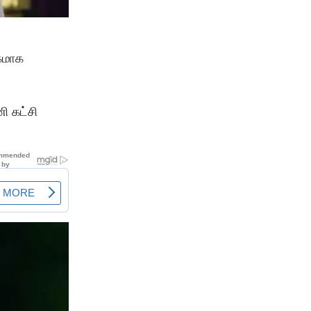
கமாக
ி கட்சி