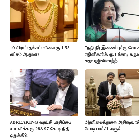
10 கிராம் தங்கம் விலை ரூ.1.55
"நதி நீர் இணைப்புக்கு சொ
லட்சம் ஆகுமா?
ரஜினிகாந்த் ரூ.1 கோடி தருவ
லதா ரஜினிகாந்த்
#BREAKING வறட்சி பாதிப்பை
அறநிலைத்துறை அதிரடியால்
சமாளிக்க ரூ.288.97 கோடி நிதி
கோடி பாக்கி வசூல்
ஒதுக்கீடு