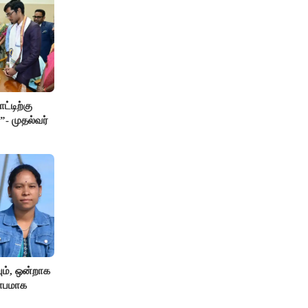
ட்டிற்கு
”- முதல்வர்
ும், ஒன்றாக
ிதாபமாக