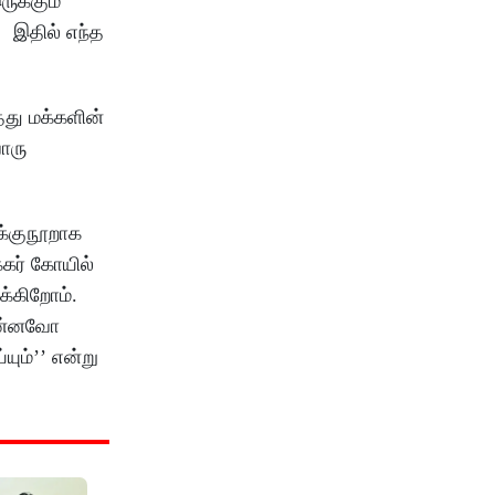
ுக்கும்
. இதில் எந்த
்து மக்களின்
ொரு
க்குநூறாக
்கர் கோயில்
ுக்கிறோம்.
னென்னவோ
ும்’’ என்று