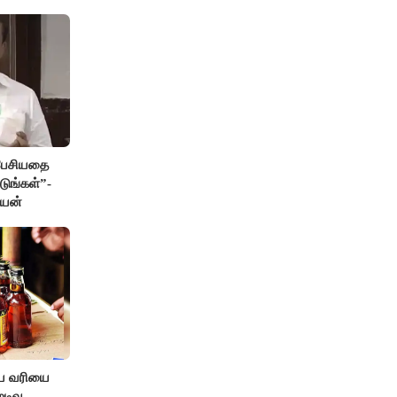
 பேசியதை
டுங்கள்”-
ேயன்
ிய வரியை
டிவு