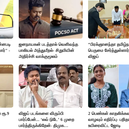
ன்னபடி
ஜனநாயகன் படத்தால் வெளிவந்த
“பிரக்ஞானந்தா தமிழ்நா
ார்" -
பாலியல் அத்துமீறல்- சிறுமியின்
பெருமை சேர்த்துள்ளார்
அதிர்ச்சி வாக்குமூலம்
விஜய்
 ரூ.9
விஜய் படங்களை விரும்பி
2 பெண்கள் காதலிக்கவ
பார்ப்பேன்... ‘லவ் டுடே’ 6 முறை
வாழவும் எதிர்ப்பு- பற
பார்த்திருக்கிறேன்- திமுக
உயிரைவிட்ட ஜோடி