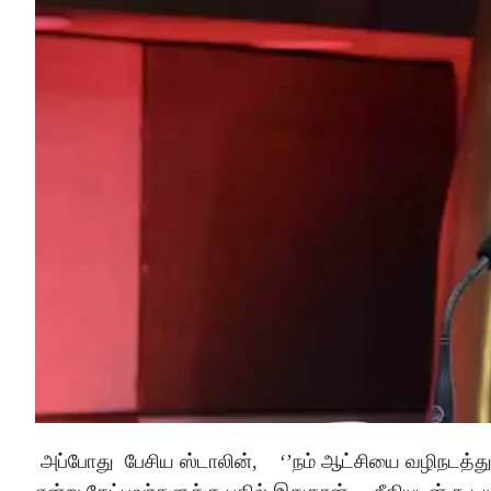
அப்போது பேசிய ஸ்டாலின், ‘’நம் ஆட்சியை வழிநடத்து