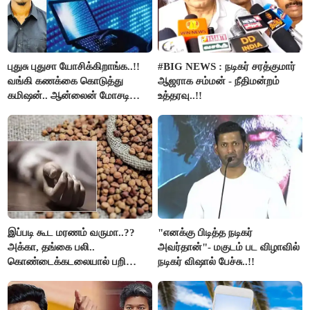
புதுசு புதுசா யோசிக்கிறாங்க..!!
#BIG NEWS : நடிகர் சரத்குமார்
வங்கி கணக்கை கொடுத்து
ஆஜராக சம்மன் - நீதிமன்றம்
கமிஷன்.. ஆன்லைன் மோசடி
உத்தரவு..!!
கும்பலுக்கு உதவிய வாலிபர்
கைது..!!
இப்படி கூட மரணம் வருமா..??
"எனக்கு பிடித்த நடிகர்
அக்கா, தங்கை பலி..
அவர்தான்"- மகுடம் பட விழாவில்
கொண்டைக்கடலையால் பறிபோன
நடிகர் விஷால் பேச்சு..!!
உயிர்கள்..!!