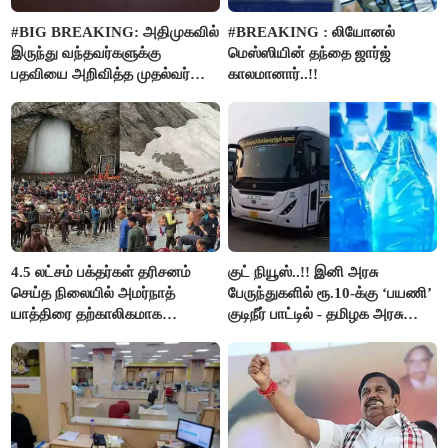
#BIG BREAKING: அதிமுகவில்
#BREAKING : லியோனல்
இருந்து வந்தவர்களுக்கு
மெஸ்ஸியின் தந்தை ஜார்ஜ்
பதவியை அறிவித்த முதல்வர்
காலமானார்..!!
விஜய்..!!
4.5 லட்சம் பக்தர்கள் தரிசனம்
குட் நியூஸ்..!! இனி அரசு
செய்த நிலையில் அமர்நாத்
பேருந்துகளில் ரூ.10-க்கு ‘பயணி’
யாத்திரை தற்காலிகமாக
குடிநீர் பாட்டில் - தமிழக அரசு
நிறுத்தம்..!!
அறிவிப்பு..!!