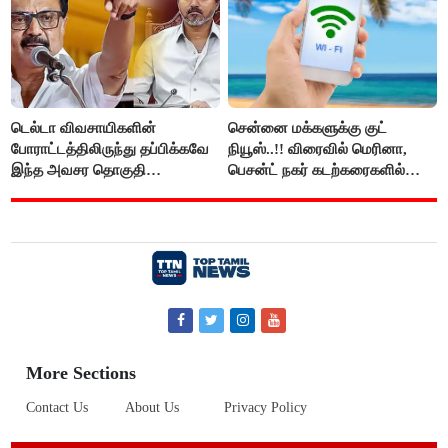
டெல்டா விவசாயிகளின்
சென்னை மக்களுக்கு குட்
போராட்டத்திலிருந்து தப்பிக்கவே
நியூஸ்..!! விரைவில் மெரினா,
இந்த அவசர தொகுதி
பெசன்ட் நகர் கடற்கரைகளில்
மறுவரையறை நாடகத்தை
இலவச Wi-Fi வசதி..!!
அரங்கேற்றுகிறார் முதலமைச்சர் -
திமுக ஐடி விங்..!!
More Sections
Contact Us
About Us
Privacy Policy