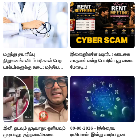
மருந்து தயாரிப்பு
இளைஞர்களே உஷார்..! வாடகை
நிறுவனங்களிடம் பரிசுகள் பெற
காதலன் என்ற பெயரில் புது வகை
டாக்டர்களுக்கு தடை; மத்திய
மோசடி..!
அரசு உத்தரவு..!
இனி ஓடவும் முடியாது; ஒளியவும்
09-08-2026 - இன்றைய
முடியாது; குற்றவாளிகளை
ராசிபலன்: இன்று காரிய தடை