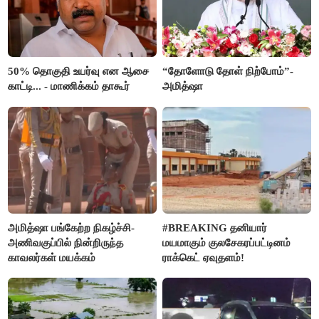
50% தொகுதி உயர்வு என ஆசை
“தோளோடு தோள் நிற்போம்”-
காட்டி... - மாணிக்கம் தாகூர்
அமித்ஷா
அமித்ஷா பங்கேற்ற நிகழ்ச்சி-
#BREAKING தனியார்
அணிவகுப்பில் நின்றிருந்த
மயமாகும் குலசேகரப்பட்டினம்
காவலர்கள் மயக்கம்
ராக்கெட் ஏவுதளம்!