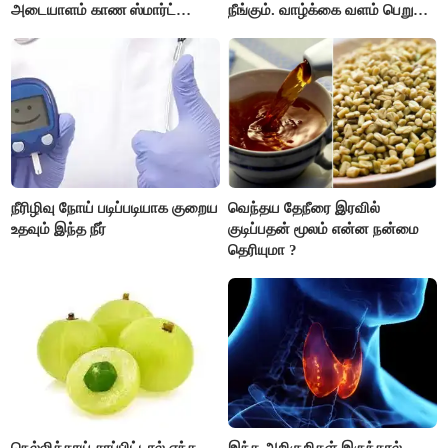
அடையாளம் காண ஸ்மார்ட்
நீங்கும். வாழ்க்கை வளம் பெறும்.
கண்ணாடிகளை பயன்படுத்த
எதிரில் இருப்பவர்களை
போலீசார் முடிவு..!
எடைபோடுவது நல்லது..!
நீரிழிவு நோய் படிப்படியாக குறைய
வெந்தய தேநீரை இரவில்
உதவும் இந்த நீர்
குடிப்பதன் மூலம் என்ன நன்மை
தெரியுமா ?
நெல்லிக்காய் சாப்பிட்டால் எந்த
இந்த அறிகுறிகள் இருந்தால்