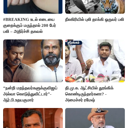
#BREAKING உடல் எடையை
நீலகிரியில் புலி தாக்கி ஒருவர் பலி
குறைக்கும் மருந்தால் 200 பேர்
பலி – அதிர்ச்சி தகவல்
“நன்றி மறந்தவர்களுக்குவிஜய்
தி.மு.க. ஆட்சியில் தூங்கிக்
அல்வா கொடுத்துவிட்டார்”-
கொண்டிருந்தார்களா? -
ஆர்.பி.உதயகுமார்
அமைச்சர் ரமேஷ்