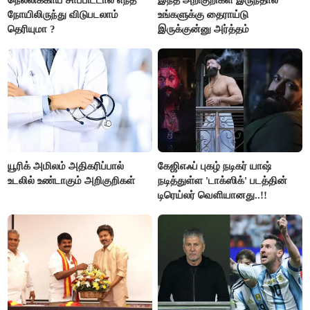
நோயிலிருந்து விடுபடலாம்
உங்களுக்கு தைராய்டு
தெரியுமா ?
இருக்குன்னு அர்த்தம்
யூரிக் அமிலம் அதிகரிப்பால்
கேஜிஎஃப் புகழ் நடிகர் யாஷ்
உடலில் உண்டாகும் அறிகுறிகள்
நடித்துள்ள 'டாக்‌ஸிக்' படத்தின்
டிரெய்லர் வெளியானது..!!