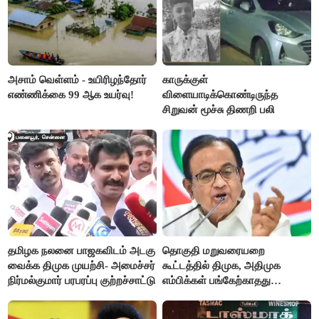
அசாம் வெள்ளம் - உயிரிழந்தோர்
காருக்குள்
எண்ணிக்கை 99 ஆக உயர்வு!
விளையாடிக்கொண்டிருந்த
சிறுவன் மூச்சு திணறி பலி
தமிழக நலனை பாஜகவிடம் அடகு
தொகுதி மறுவரையறை
வைக்க திமுக முயற்சி- அமைச்சர்
கூட்டத்தில் திமுக, அதிமுக
நிர்மல்குமார் பரபரப்பு குற்றச்சாட்டு
எம்பிக்கள் பங்கேற்காதது
வருத்தமளிக்கிறது- ப.சிதம்பரம்