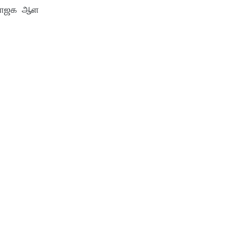
் பாஜக ஆள