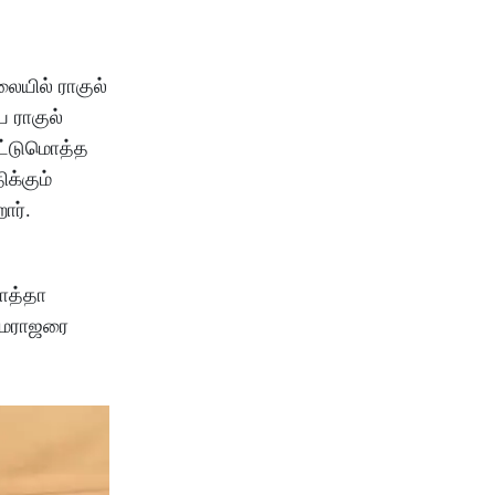
லையில் ராகுல்
ய ராகுல்
ஒட்டுமொத்த
க்கும்
ார்.
தாத்தா
காமராஜரை