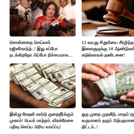
சொன்னதை செய்வார்
12 வயது சிறுமியை சீரழித்த
ரஜினிகாந்த்..! இது எப்போ
இளைஞருக்கு 10 ஆண்டுகள
நடக்கிறதோ அப்போ நிச்சயமாக
கடுங்காவல் தண்டனை!
ரஜினி ₹1 கோடி தருவார் - லதா
ரஜினிகாந்த்..!
இன்று ரேஷன் கார்டு குறைதீர்க்கும்
ஒரு முறை முதலீடு, மாதம் ரூ
முகாம்! பெயர் மாற்றம், விரல்ரேகை
வருமானம் தரும் அற்புதமா
பதிவு செய்ய அரிய வாய்ப்பு!
திட்டம்..!