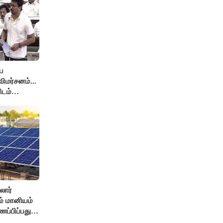
ே
ிமர்சனம்...
ிடம்
் அர்ஜுனா
லார்
சம் மானியம்
ணப்பிப்பது