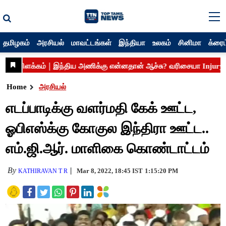
தமிழகம்
அரசியல்
மாவட்டங்கள்
இந்தியா
உலகம்
சினிமா
க்ரைம
Home
அரசியல்
எடப்பாடிக்கு வளர்மதி கேக் ஊட்ட,
ஓபிஎஸ்க்கு கோகுல இந்திரா ஊட்ட..
எம்.ஜி.ஆர். மாளிகை கொண்டாட்டம்
By
Mar 8, 2022, 18:45 IST
1:15:20 PM
KATHIRAVAN T R