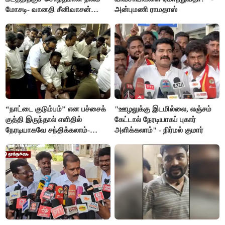
மோசடி- வானதி சீனிவாசன்
அன்புமணி ராமதாஸ்
கண்டனம்
“நாட்டை குடும்பம்” என பச்சைக்
"ஊழலுக்கு இடமில்லை, லஞ்சம்
குத்தி இருந்தால் எளிதில்
கேட்டால் நேரடியாகப் புகார்
நேரடியாகவே சந்திக்கலாம்-
அளிக்கலாம்" - நிர்மல் குமார்
சரத்குமார்