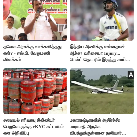
தவெக அரசுக்கு வாக்களித்தது
இந்திய அணிக்கு என்னதான்
ஏன்? - எஸ்.பி. வேலுமணி
ஆச்சு? வரிசையா Injury...
விளக்கம்
டெஸ்ட் தொடரில் இருந்து சாய்
சுதர்சனும் விலகல்
சமையல் எரிவாயு சிலிண்டர்
மகாராஷ்டிராவில் அதிர்ச்சி!
பெறுவோருக்கு eKYC கட்டாயம்
பாராமதி அருகே
என அறிவிப்பு
விபத்துக்குள்ளான தனியார்