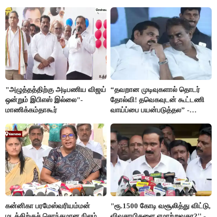
பயிற்சி விமானம்
"அழுத்தத்திற்கு அடிபணிய விஜய்
“தவறான முடிவுகளால் தொடர்
ஒன்றும் இபிஎஸ் இல்லை"-
தோல்வி! தவெகவுடன் கூட்டணி
மாணிக்கம்தாகூர்
வாய்ப்பை பயன்படுத்தல” -
இபிஎஸ் மீது சரமாரி குற்றச்சாட்டு
கன்னிகா பரமேஸ்வரியம்மன்
"ரூ.1500 கோடி வசூலித்து விட்டு,
மடத்திற்குச் சொந்தமான நிலம்
விவசாயிகளை ஏமாற்றுவதா?'' -