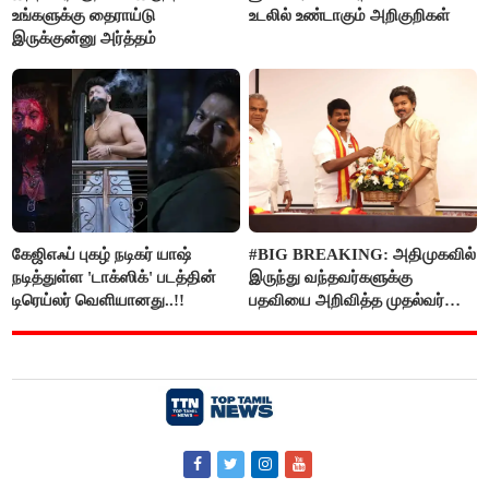
உங்களுக்கு தைராய்டு
உடலில் உண்டாகும் அறிகுறிகள்
இருக்குன்னு அர்த்தம்
கேஜிஎஃப் புகழ் நடிகர் யாஷ்
#BIG BREAKING: அதிமுகவில்
நடித்துள்ள 'டாக்‌ஸிக்' படத்தின்
இருந்து வந்தவர்களுக்கு
டிரெய்லர் வெளியானது..!!
பதவியை அறிவித்த முதல்வர்
விஜய்..!!