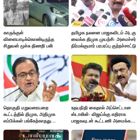
காருக்குள்
தமிழக நலனை பாஜகவிடம் அடகு
விளையாடிக்கொண்டிருந்த
வைக்க திமுக முயற்சி- அமைச்சர்
சிறுவன் மூச்சு திணறி பலி
நிர்மல்குமார் பரபரப்பு குற்றச்சாட்டு
தொகுதி மறுவரையறை
உதயநிதி கைதால் அப்செட்டான
கூட்டத்தில் திமுக, அதிமுக
ஸ்டாலின்- விஜய்க்கு எதிராக
எம்பிக்கள் பங்கேற்காதது
பாஜகவுடன் கூட்டணி அமைக்க
வருத்தமளிக்கிறது- ப.சிதம்பரம்
திட்டம்