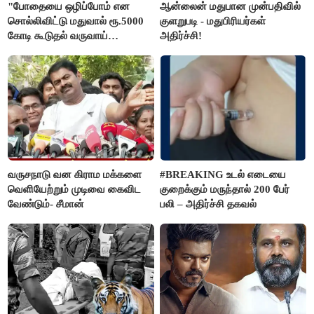
"போதையை ஒழிப்போம் என
ஆன்லைன் மதுபான முன்பதிவில்
சொல்லிவிட்டு மதுவால் ரூ.5000
குளறுபடி - மதுபிரியர்கள்
கோடி கூடுதல் வருவாய்
அதிர்ச்சி!
கிடைக்கும்னு சொல்றாங்க”-
மார்க்கண்டேயன்
வருசநாடு வன கிராம மக்களை
#BREAKING உடல் எடையை
வெளியேற்றும் முடிவை கைவிட
குறைக்கும் மருந்தால் 200 பேர்
வேண்டும்- சீமான்
பலி – அதிர்ச்சி தகவல்