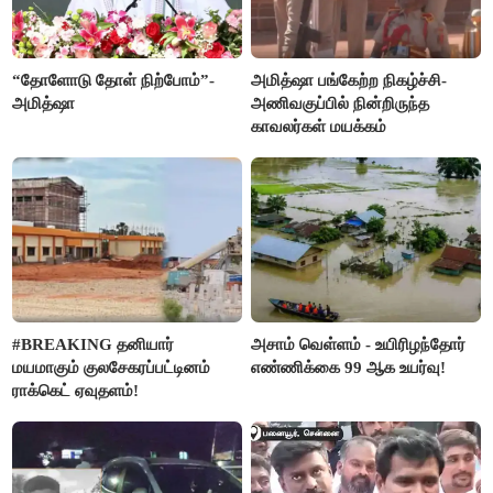
“தோளோடு தோள் நிற்போம்”-
அமித்ஷா பங்கேற்ற நிகழ்ச்சி-
அமித்ஷா
அணிவகுப்பில் நின்றிருந்த
காவலர்கள் மயக்கம்
#BREAKING தனியார்
அசாம் வெள்ளம் - உயிரிழந்தோர்
மயமாகும் குலசேகரப்பட்டினம்
எண்ணிக்கை 99 ஆக உயர்வு!
ராக்கெட் ஏவுதளம்!