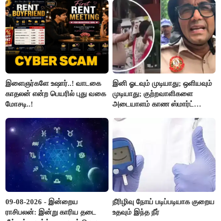
இளைஞர்களே உஷார்..! வாடகை
இனி ஓடவும் முடியாது; ஒளியவும்
காதலன் என்ற பெயரில் புது வகை
முடியாது; குற்றவாளிகளை
மோசடி..!
அடையாளம் காண ஸ்மார்ட்
கண்ணாடிகளை பயன்படுத்த
போலீசார் முடிவு..!
09-08-2026 - இன்றைய
நீரிழிவு நோய் படிப்படியாக குறைய
ராசிபலன்: இன்று காரிய தடை
உதவும் இந்த நீர்