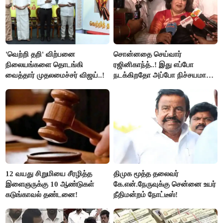
'வெற்றி தறி' விற்பனை
சொன்னதை செய்வார்
நிலையங்களை தொடங்கி
ரஜினிகாந்த்..! இது எப்போ
வைத்தார் முதலமைச்சர் விஜய்..!
நடக்கிறதோ அப்போ நிச்சயமாக
ரஜினி ₹1 கோடி தருவார் - லதா
ரஜினிகாந்த்..!
12 வயது சிறுமியை சீரழித்த
திமுக மூத்த தலைவர்
இளைஞருக்கு 10 ஆண்டுகள்
கே.என்.நேருவுக்கு சென்னை உயர்
கடுங்காவல் தண்டனை!
நீதிமன்றம் நோட்டீஸ்!