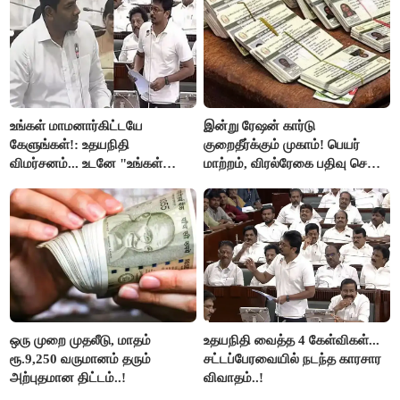
உங்கள் மாமனார்கிட்டயே
இன்று ரேஷன் கார்டு
கேளுங்கள்!: உதயநிதி
குறைதீர்க்கும் முகாம்! பெயர்
விமர்சனம்... உடனே "உங்கள்
மாற்றம், விரல்ரேகை பதிவு செய்ய
அப்பாவிடம் கேளுங்கள்" என
அரிய வாய்ப்பு!
ஆதவ் அர்ஜுனா பதிலடி!
ஒரு முறை முதலீடு, மாதம்
உதயநிதி வைத்த 4 கேள்விகள்...
ரூ.9,250 வருமானம் தரும்
சட்டப்பேரவையில் நடந்த காரசார
அற்புதமான திட்டம்..!
விவாதம்..!