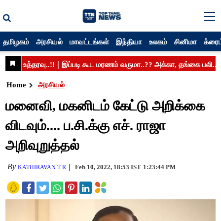
தமிழகம்
அரசியல்
மாவட்டங்கள்
இந்தியா
உலகம்
சினிமா
க்ரைம
Home
அரசியல்
மனைவி, மகனிடம் கேட்டு அறிக்கை
விடவும்.... ப.சி.க்கு எச். ராஜா
அறிவுறுத்தல்
By
Feb 10, 2022, 18:53 IST
1:23:44 PM
KATHIRAVAN T R