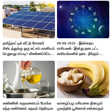
தமிழ்நாட்டில் வீட்டு சோலார்
08-08-2026 - இன்றைய
சிஸ்டத்துக்கு ஒரு லட்சம் மானியம்
ராசிபலன்: இன்று தடைபட்ட
பெறுவது எப்படி? விண்ணப்பிப்பது
காரியங்களில் தடை நீங்கும்.
எப்படி?
பணவரத்து எதிர்பார்த்தபடி
இருக்கும். ஆன்மீக எண்ணம்
அதிகரிக்கும்..!
கண்ணின் கருவளையம் போக்க
வாழைப்பழ மசியலை தினமும்
எந்த எண்ணெய் உதவும் தெரியுமா
முகத்தில் பூசினால் என்னாகும்