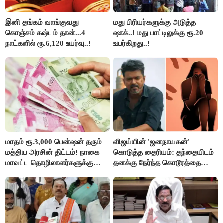
இனி தங்கம் வாங்குவது
மது பிரியர்களுக்கு அடுத்த
கொஞ்சம் கஷ்டம் தான்...4
ஷாக்..! மது பாட்டிலுக்கு ரூ.20
நாட்களில் ரூ.6,120 உயர்வு..!
உயர்கிறது..!
மாதம் ரூ.3,000 பென்ஷன் தரும்
விஜய்யின் 'ஜனநாயகன்'
மத்திய அரசின் திட்டம்! நாகை
கொடுத்த தைரியம்: தந்தையிடம்
மாவட்ட தொழிலாளர்களுக்கு
தனக்கு நேர்ந்த கொடூரத்தை
ஆட்சியர் வெளியிட்ட சூப்பர்
கூறிய சிறுமி!
செய்தி!