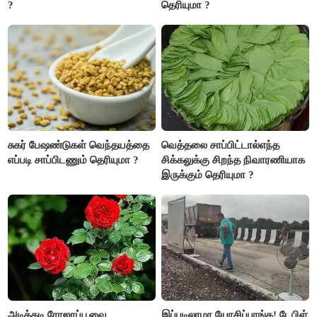
?
தெரியுமா ?
சுகர் பேஷண்டுகள் வெந்தயத்தை
வெத்தலை சாப்பிட்டால்எந்த
எப்படி சாப்பிடணும் தெரியுமா ?
சிக்கலுக்கு சிறந்த நிவாரணியாக
இருக்கும் தெரியுமா ?
அடிக்கடி ரோஜாப்பூவை
இப்படிலாமா யோசிப்பாங்க! டேபிள்