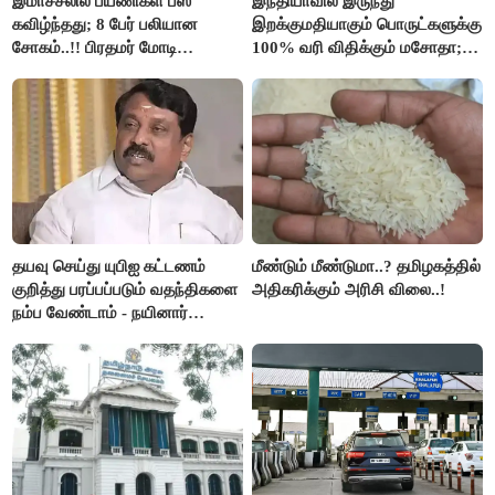
இமாச்சலில் பயணிகள் பஸ்
இந்தியாவில் இருந்து
கவிழ்ந்தது; 8 பேர் பலியான
இறக்குமதியாகும் பொருட்களுக்கு
சோகம்..!! பிரதமர் மோடி
100% வரி விதிக்கும் மசோதா;
இரங்கல்..!!
அமெரிக்கா நிறைவேற்றம்..!!
தயவு செய்து யுபிஐ கட்டணம்
மீண்டும் மீண்டுமா..? தமிழகத்தில்
குறித்து பரப்பப்படும் வதந்திகளை
அதிகரிக்கும் அரிசி விலை..!
நம்ப வேண்டாம் - நயினார்
நாகேந்திரன்..!!