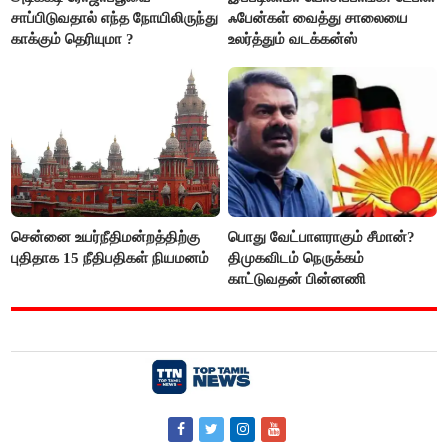
சாப்பிடுவதால் எந்த நோயிலிருந்து
ஃபேன்கள் வைத்து சாலையை
காக்கும் தெரியுமா ?
உலர்த்தும் வடக்கன்ஸ்
சென்னை உயர்நீதிமன்றத்திற்கு
பொது வேட்பாளராகும் சீமான்?
புதிதாக 15 நீதிபதிகள் நியமனம்
திமுகவிடம் நெருக்கம்
காட்டுவதன் பின்னணி