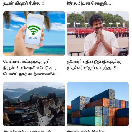
நடிகர் விஷால் பேச்சு..!!
இந்த அவசர தொகுதி
மறுவரையறை நாடகத்தை
அரங்கேற்றுகிறார் முதலமைச்சர் -
திமுக ஐடி விங்..!!
சென்னை மக்களுக்கு குட்
ஐகோர்ட் புதிய நீதிபதிகளுக்கு
நியூஸ்..!! விரைவில் மெரினா,
முதல்வர் விஜய் வாழ்த்து..!!
பெசன்ட் நகர் கடற்கரைகளில்
இலவச Wi-Fi வசதி..!!