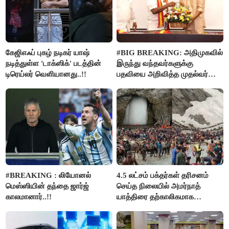
கேஜிஎஃப் புகழ் நடிகர் யாஷ்
#BIG BREAKING: அதிமுகவில்
நடித்துள்ள 'டாக்‌ஸிக்' படத்தின்
இருந்து வந்தவர்களுக்கு
டிரெய்லர் வெளியானது..!!
பதவியை அறிவித்த முதல்வர்
விஜய்..!!
#BREAKING : லியோனல்
4.5 லட்சம் பக்தர்கள் தரிசனம்
மெஸ்ஸியின் தந்தை ஜார்ஜ்
செய்த நிலையில் அமர்நாத்
காலமானார்..!!
யாத்திரை தற்காலிகமாக
நிறுத்தம்..!!