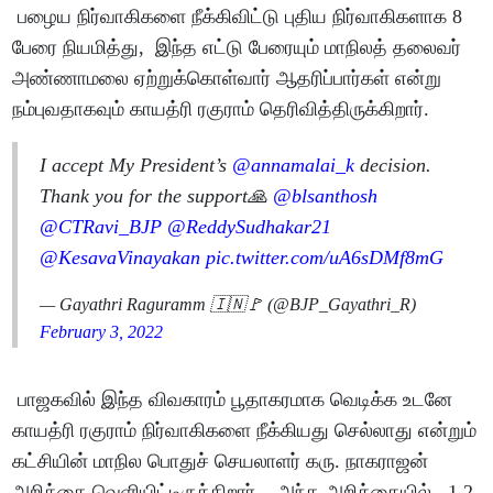
பழைய நிர்வாகிகளை நீக்கிவிட்டு புதிய நிர்வாகிகளாக 8
பேரை நியமித்து, இந்த எட்டு பேரையும் மாநிலத் தலைவர்
அண்ணாமலை ஏற்றுக்கொள்வார் ஆதரிப்பார்கள் என்று
நம்புவதாகவும் காயத்ரி ரகுராம் தெரிவித்திருக்கிறார்.
I accept My President’s
@annamalai_k
decision.
Thank you for the support🙏
@blsanthosh
@CTRavi_BJP
@ReddySudhakar21
@KesavaVinayakan
pic.twitter.com/uA6sDMf8mG
— Gayathri Raguramm 🇮🇳🚩 (@BJP_Gayathri_R)
February 3, 2022
பாஜகவில் இந்த விவகாரம் பூதாகரமாக வெடிக்க உடனே
காயத்ரி ரகுராம் நிர்வாகிகளை நீக்கியது செல்லாது என்றும்
கட்சியின் மாநில பொதுச் செயலாளர் கரு. நாகராஜன்
அறிக்கை வெளியிட்டிருக்கிறார். அந்த அறிக்கையில் , 1.2