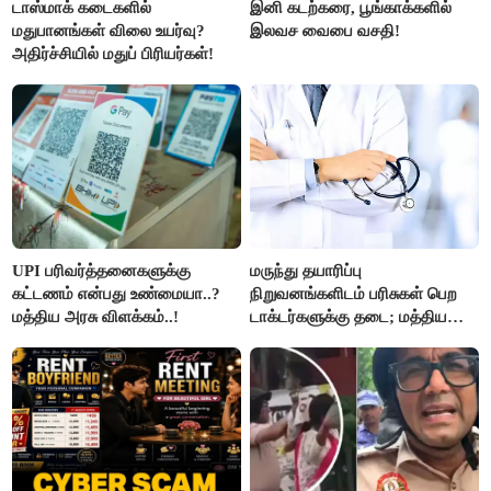
டாஸ்மாக் கடைகளில்
இனி கடற்கரை, பூங்காக்களில்
மதுபானங்கள் விலை உயர்வு?
இலவச வைபை வசதி!
அதிர்ச்சியில் மதுப் பிரியர்கள்!
UPI பரிவர்த்தனைகளுக்கு
மருந்து தயாரிப்பு
கட்டணம் என்பது உண்மையா..?
நிறுவனங்களிடம் பரிசுகள் பெற
மத்திய அரசு விளக்கம்..!
டாக்டர்களுக்கு தடை; மத்திய
அரசு உத்தரவு..!