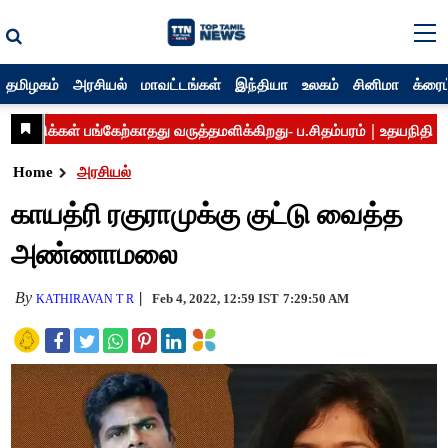
தமிழகம்
அரசியல்
மாவட்டங்கள்
இந்தியா
உலகம்
சினிமா
க்ரைம
Home
அரசியல்
காயத்ரி ரகுராமுக்கு குட்டு வைத்த
அண்ணாமலை
By
Feb 4, 2022, 12:59 IST
7:29:50 AM
KATHIRAVAN T R