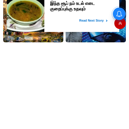
மருந்து தயாரிப்பு
நிறுவனங்களிடம் பரிசுகள் பெற
டாக்டர்களுக்கு தடை; மத்திய
அரசு உத்தரவு..!
தமிழக மக்களவை தொகுதிகள்
புதுசு புதுசா யோசிக்கிறாங்க..!!
59 ஆக உயரும்: உத்தேச பட்டியல்
வங்கி கணக்கை கொடுத்து
இதோ!
கமிஷன்.. ஆன்லைன் மோசடி
கும்பலுக்கு உதவிய வாலிபர்
கைது..!!
#BIG NEWS : நடிகர் சரத்குமார்
இப்படி கூட மரணம் வருமா..??
ஆஜராக சம்மன் - நீதிமன்றம்
அக்கா, தங்கை பலி..