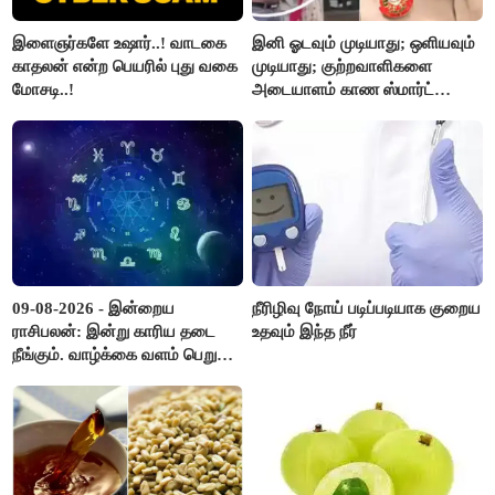
இளைஞர்களே உஷார்..! வாடகை
இனி ஓடவும் முடியாது; ஒளியவும்
காதலன் என்ற பெயரில் புது வகை
முடியாது; குற்றவாளிகளை
மோசடி..!
அடையாளம் காண ஸ்மார்ட்
கண்ணாடிகளை பயன்படுத்த
போலீசார் முடிவு..!
09-08-2026 - இன்றைய
நீரிழிவு நோய் படிப்படியாக குறைய
ராசிபலன்: இன்று காரிய தடை
உதவும் இந்த நீர்
நீங்கும். வாழ்க்கை வளம் பெறும்.
எதிரில் இருப்பவர்களை
எடைபோடுவது நல்லது..!