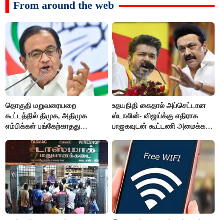
From around the web
தொகுதி மறுவரையறை
உதயநிதி கைதால் அப்செட்டான
கூட்டத்தில் திமுக, அதிமுக
ஸ்டாலின்- விஜய்க்கு எதிராக
எம்பிக்கள் பங்கேற்காதது
பாஜகவுடன் கூட்டணி அமைக்க
வருத்தமளிக்கிறது- ப.சிதம்பரம்
திட்டம்