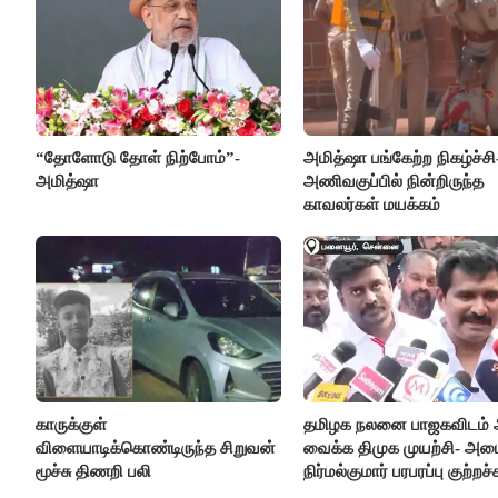
“தோளோடு தோள் நிற்போம்”-
அமித்ஷா பங்கேற்ற நிகழ்ச்சி
அமித்ஷா
அணிவகுப்பில் நின்றிருந்த
காவலர்கள் மயக்கம்
காருக்குள்
தமிழக நலனை பாஜகவிடம் 
விளையாடிக்கொண்டிருந்த சிறுவன்
வைக்க திமுக முயற்சி- அமை
மூச்சு திணறி பலி
நிர்மல்குமார் பரபரப்பு குற்றச்