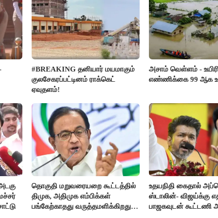
-
#BREAKING தனியார் மயமாகும்
அசாம் வெள்ளம் - உயிர
குலசேகரப்பட்டினம் ராக்கெட்
எண்ணிக்கை 99 ஆக உய
ஏவுதளம்!
அடகு
தொகுதி மறுவரையறை கூட்டத்தில்
உதயநிதி கைதால் அப்
ச்சர்
திமுக, அதிமுக எம்பிக்கள்
ஸ்டாலின்- விஜய்க்கு எ
சாட்டு
பங்கேற்காதது வருத்தமளிக்கிறது-
பாஜகவுடன் கூட்டணி
ப.சிதம்பரம்
திட்டம்