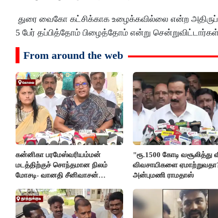
துரை வைகோ கட்சிக்காக உழைக்கவில்லை என்ற அதிருப்தி
5 பேர் தப்பித்தோம் பிழைத்தோம் என்று சென்றுவிட்டார்கள்
From around the web
கன்னிகா பரமேஸ்வரியம்மன்
"ரூ.1500 கோடி வசூலித்து வி
மடத்திற்குச் சொந்தமான நிலம்
விவசாயிகளை ஏமாற்றுவதா?'
மோசடி- வானதி சீனிவாசன்
அன்புமணி ராமதாஸ்
கண்டனம்