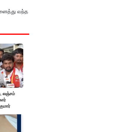
ினைத்து வந்த
 லஞ்சம்
கார்
குமார்