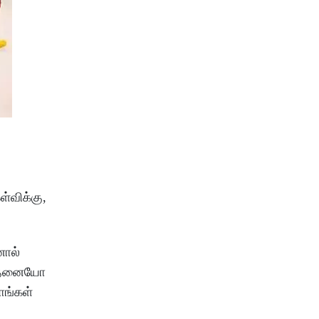
ள்விக்கு,
னால்
த்தனையோ
ாங்கள்