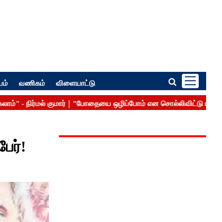
பம்
வணிகம்
விளையாட்டு
ேர்!