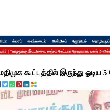
னிமா
க்ரைம்
லைப்ஸ்டைல்
ஆன்மிகம்
ஜோதிடம்
தொழில்நுட்
திமுக கூட்டத்தில் இருந்து ஓடிய 5 ப