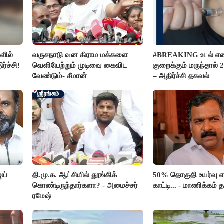
வில்
வருசநாடு வன கிராம மக்களை
#BREAKING உடல் 
ர்ச்சி!
வெளியேற்றும் முடிவை கைவிட
குறைக்கும் மருந்தால் 2
வேண்டும்- சீமான்
– அதிர்ச்சி தகவல்
ஜய்
தி.மு.க. ஆட்சியில் தூங்கிக்
50% தொகுதி உயர்வு
கொண்டிருந்தார்களா? - அமைச்சர்
காட்டி... - மாணிக்கம் த
ரமேஷ்