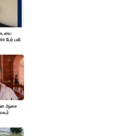
எடையை
00 பேர் பலி
 என ஆசை
ாகூர்