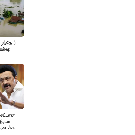
ிழந்தோர்
ர்வு!
செட்டான
திராக
 அமைக்க