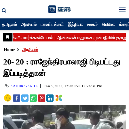
தமிழகம்
அரசியல்
மாவட்டங்கள்
இந்தியா
உலகம்
சினிமா
க்ரைம
Home
அரசியல்
20- 20 : ராஜேந்திரபாலாஜி பிடிபட்டது
இப்படித்தான்
By
Jan 5, 2022, 17:56 IST
12:26:31 PM
KATHIRAVAN T R