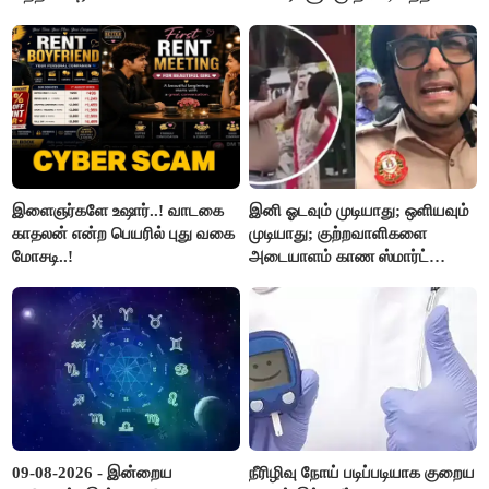
அரசு உத்தரவு..!
இளைஞர்களே உஷார்..! வாடகை
இனி ஓடவும் முடியாது; ஒளியவும்
காதலன் என்ற பெயரில் புது வகை
முடியாது; குற்றவாளிகளை
மோசடி..!
அடையாளம் காண ஸ்மார்ட்
கண்ணாடிகளை பயன்படுத்த
போலீசார் முடிவு..!
09-08-2026 - இன்றைய
நீரிழிவு நோய் படிப்படியாக குறைய