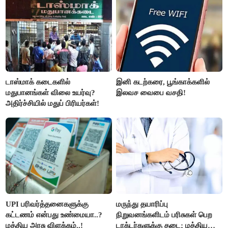
டாஸ்மாக் கடைகளில்
இனி கடற்கரை, பூங்காக்களில்
மதுபானங்கள் விலை உயர்வு?
இலவச வைபை வசதி!
அதிர்ச்சியில் மதுப் பிரியர்கள்!
UPI பரிவர்த்தனைகளுக்கு
மருந்து தயாரிப்பு
கட்டணம் என்பது உண்மையா..?
நிறுவனங்களிடம் பரிசுகள் பெற
மத்திய அரசு விளக்கம்..!
டாக்டர்களுக்கு தடை; மத்திய