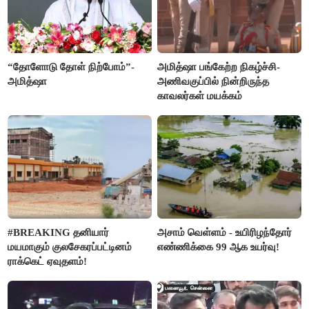
“தோளோடு தோள் நிற்போம்”-
அமித்ஷா பங்கேற்ற நிகழ்ச்சி-
அமித்ஷா
அணிவகுப்பில் நின்றிருந்த
காவலர்கள் மயக்கம்
#BREAKING தனியார்
அசாம் வெள்ளம் - உயிரிழந்தோர்
மயமாகும் குலசேகரப்பட்டினம்
எண்ணிக்கை 99 ஆக உயர்வு!
ராக்கெட் ஏவுதளம்!