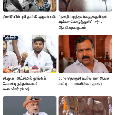
நீலகிரியில் புலி தாக்கி ஒருவர் பலி
“நன்றி மறந்தவர்களுக்குவிஜய்
அல்வா கொடுத்துவிட்டார்”-
ஆர்.பி.உதயகுமார்
தி.மு.க. ஆட்சியில் தூங்கிக்
50% தொகுதி உயர்வு என ஆசை
கொண்டிருந்தார்களா? -
காட்டி... - மாணிக்கம் தாகூர்
அமைச்சர் ரமேஷ்