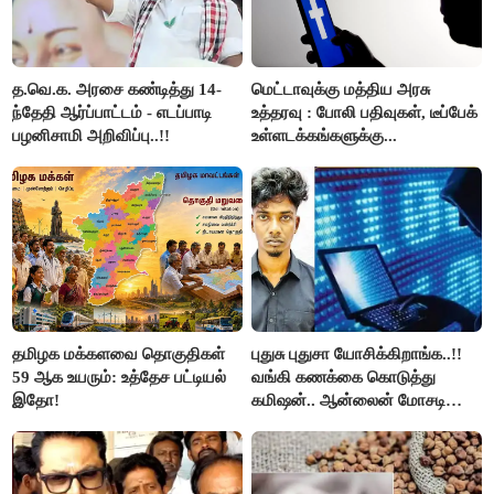
த.வெ.க. அரசை கண்டித்து 14-
மெட்டாவுக்கு மத்திய அரசு
ந்தேதி ஆர்ப்பாட்டம் - எடப்பாடி
உத்தரவு : போலி பதிவுகள், டீப்பேக்
பழனிசாமி அறிவிப்பு..!!
உள்ளடக்கங்களுக்கு...
தமிழக மக்களவை தொகுதிகள்
புதுசு புதுசா யோசிக்கிறாங்க..!!
59 ஆக உயரும்: உத்தேச பட்டியல்
வங்கி கணக்கை கொடுத்து
இதோ!
கமிஷன்.. ஆன்லைன் மோசடி
கும்பலுக்கு உதவிய வாலிபர்
கைது..!!