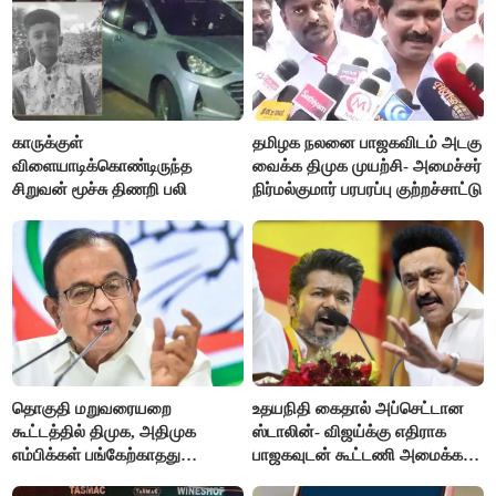
காருக்குள்
தமிழக நலனை பாஜகவிடம் அடகு
விளையாடிக்கொண்டிருந்த
வைக்க திமுக முயற்சி- அமைச்சர்
சிறுவன் மூச்சு திணறி பலி
நிர்மல்குமார் பரபரப்பு குற்றச்சாட்டு
தொகுதி மறுவரையறை
உதயநிதி கைதால் அப்செட்டான
கூட்டத்தில் திமுக, அதிமுக
ஸ்டாலின்- விஜய்க்கு எதிராக
எம்பிக்கள் பங்கேற்காதது
பாஜகவுடன் கூட்டணி அமைக்க
வருத்தமளிக்கிறது- ப.சிதம்பரம்
திட்டம்