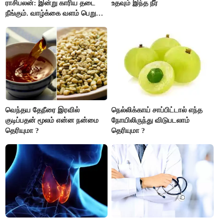
ராசிபலன்: இன்று காரிய தடை
உதவும் இந்த நீர்
நீங்கும். வாழ்க்கை வளம் பெறும்.
எதிரில் இருப்பவர்களை
எடைபோடுவது நல்லது..!
வெந்தய தேநீரை இரவில்
நெல்லிக்காய் சாப்பிட்டால் எந்த
குடிப்பதன் மூலம் என்ன நன்மை
நோயிலிருந்து விடுபடலாம்
தெரியுமா ?
தெரியுமா ?