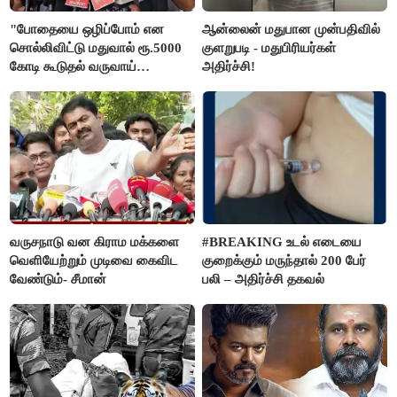
"போதையை ஒழிப்போம் என
ஆன்லைன் மதுபான முன்பதிவில்
சொல்லிவிட்டு மதுவால் ரூ.5000
குளறுபடி - மதுபிரியர்கள்
கோடி கூடுதல் வருவாய்
அதிர்ச்சி!
கிடைக்கும்னு சொல்றாங்க”-
மார்க்கண்டேயன்
வருசநாடு வன கிராம மக்களை
#BREAKING உடல் எடையை
வெளியேற்றும் முடிவை கைவிட
குறைக்கும் மருந்தால் 200 பேர்
வேண்டும்- சீமான்
பலி – அதிர்ச்சி தகவல்