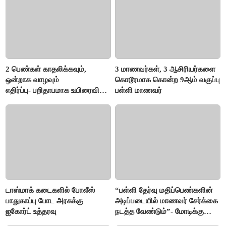
2 பெண்கள் காதலிக்கவும்,
3 மாணவர்கள், 3 ஆசிரியர்களை
ஒன்றாக வாழவும்
கொடூரமாக கொன்ற 9ஆம் வகுப்பு
எதிர்ப்பு- பறிதாபமாக உயிரைவிட்ட
பள்ளி மாணவர்
ஜோடி
டாஸ்மாக் கடைகளில் போலீஸ்
“பள்ளி தேர்வு மதிப்பெண்களின்
பாதுகாப்பு போட அரசுக்கு
அடிப்படையில் மாணவர் சேர்க்கை
ஐகோர்ட் உத்தரவு
நடத்த வேண்டும்”- மோடிக்கு
விஜய் கடிதம்