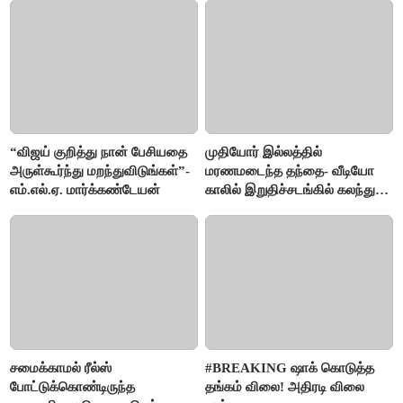
“விஜய் குறித்து நான் பேசியதை
முதியோர் இல்லத்தில்
அருள்கூர்ந்து மறந்துவிடுங்கள்”-
மரணமடைந்த தந்தை- வீடியோ
எம்.எல்.ஏ. மார்க்கண்டேயன்
காலில் இறுதிச்சடங்கில் கலந்து
கொண்ட மகள்கள்
சமைக்காமல் ரீல்ஸ்
#BREAKING ஷாக் கொடுத்த
போட்டுக்கொண்டிருந்த
தங்கம் விலை! அதிரடி விலை