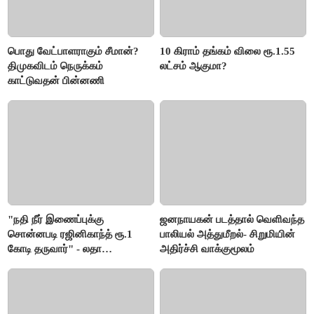
பொது வேட்பாளராகும் சீமான்?
10 கிராம் தங்கம் விலை ரூ.1.55
திமுகவிடம் நெருக்கம்
லட்சம் ஆகுமா?
காட்டுவதன் பின்னணி
"நதி நீர் இணைப்புக்கு
ஜனநாயகன் படத்தால் வெளிவந்த
சொன்னபடி ரஜினிகாந்த் ரூ.1
பாலியல் அத்துமீறல்- சிறுமியின்
கோடி தருவார்" - லதா
அதிர்ச்சி வாக்குமூலம்
ரஜினிகாந்த்