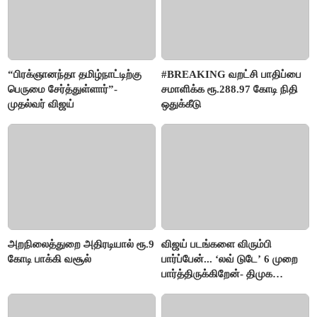
“பிரக்ஞானந்தா தமிழ்நாட்டிற்கு
#BREAKING வறட்சி பாதிப்பை
பெருமை சேர்த்துள்ளார்”-
சமாளிக்க ரூ.288.97 கோடி நிதி
முதல்வர் விஜய்
ஒதுக்கீடு
அறநிலைத்துறை அதிரடியால் ரூ.9
விஜய் படங்களை விரும்பி
கோடி பாக்கி வசூல்
பார்ப்பேன்... ‘லவ் டுடே’ 6 முறை
பார்த்திருக்கிறேன்- திமுக
எம்.எல்.ஏ.நெகிழ்ச்சி