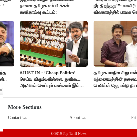
..!
நாளை தமிழக எம்.பி.க்கள்
நீர் திறந்தது!": காவிரி
கலந்தாய்வு கூட்டம்!
விவகாரத்தில் பாமக
அன்புமணி சாடல்!
ந்த
#JUST IN : ‘Cheap Politics’
தமிழக மாநில சிறுபான
்..
செய்ய விரும்பவில்லை. துளிகூட
ஆணையத்தின் தலைவ
அரசியல் செய்யும் எண்ணம் இல்லை
பெலிக்ஸ் ஜெரால்டு நி
- உதயநிதிக்கு முதல்வர் விஜய்
பதில்!
More Sections
Contact Us
About Us
Pri
© 2019 Top Tamil News