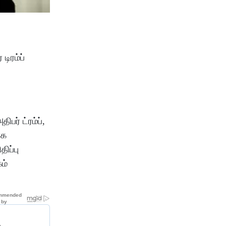
பர் ட்ரம்ப்,
ாக
திப்பு
ம்