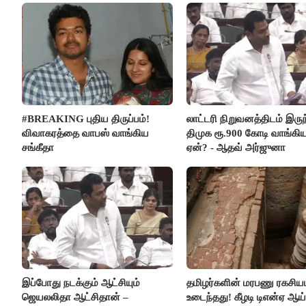
#BREAKING புதிய திருப்பம்!
லாட்டரி நிறுவனத்திடம் இருந
விவாகரத்தை வாபஸ் வாங்கிய
திமுக ரூ.900 கோடி வாங்கி
சங்கீதா
ஏன்? - ஆதவ் அர்ஜுனா
இப்போது நடக்கும் ஆட்சியும்
தமிழர்களின் மரபணு ரகசியம
ஜெயலலிதா ஆட்சிதான் –
உடைந்தது! கீழடி டிஎன்ஏ ஆய்