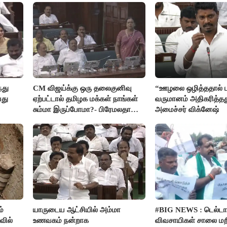
்து
CM விஜய்க்கு ஒரு தலைகுனிவு
“ஊழலை ஒழித்ததால் ட
யது
ஏற்பட்டால் தமிழக மக்கள் நாங்கள்
வருமானம் அதிகரித்தத
சும்மா இருப்போமா?- பிரேமலதா
அமைச்சர் விக்னேஷ்
விஜயகாந்த்
்
யாருடைய ஆட்சியில் அம்மா
#BIG NEWS : டெல்டா
வில்
உணவகம் நன்றாக
விவசாயிகள் சாலை மற