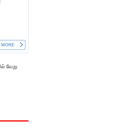
ில் வேறு
ி