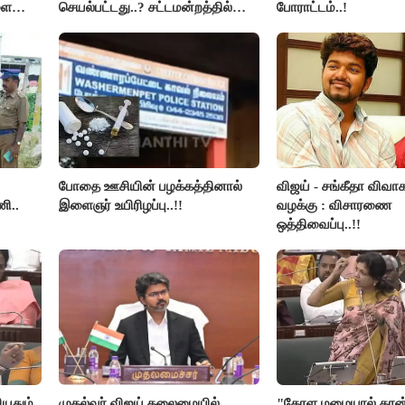
ளை
செயல்பட்டது..? சட்டமன்றத்தில்
போராட்டம்..!
்மை!
நடந்த காரசார விவாதம்..!
போதை ஊசியின் பழக்கத்தினால்
விஜய் - சங்கீதா விவாக
ி..
இளைஞர் உயிரிழப்பு..!!
வழக்கு : விசாரணை
ஒத்திவைப்பு..!!
ியதும்
முதல்வர் விஜய் தலைமையில்
"கேரள மழையால் தான்