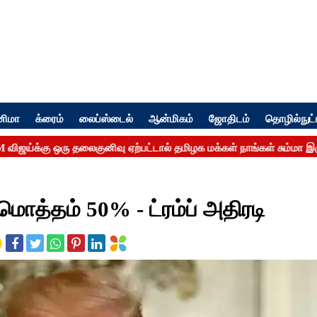
னிமா
க்ரைம்
லைப்ஸ்டைல்
ஆன்மிகம்
ஜோதிடம்
தொழில்நுட்
மொத்தம் 50% - ட்ரம்ப் அதிரடி