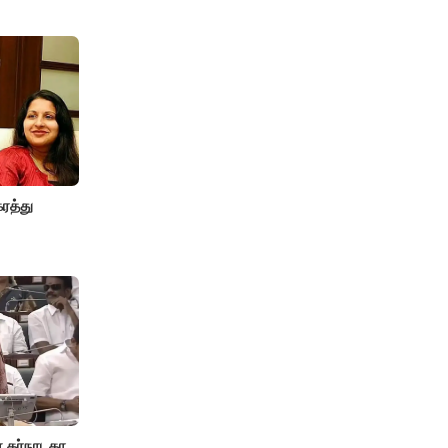
ரத்து
 கர்நாடகா