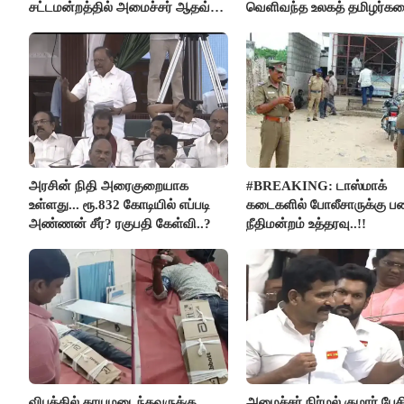
சட்டமன்றத்தில் அமைச்சர் ஆதவ்
வெளிவந்த உலகத் தமிழர்க
அர்ஜுனா அதிரடி பேச்சு!
மெய்சிலிர்க்க வைக்கும் உண
அரசின் நிதி அரைகுறையாக
#BREAKING: டாஸ்மாக்
உள்ளது... ரூ.832 கோடியில் எப்படி
கடைகளில் போலீசாருக்கு பண
அண்ணன் சீர்? ரகுபதி கேள்வி..?
நீதிமன்றம் உத்தரவு..!!
விபத்தில் காயமடைந்தவருக்கு
அமைச்சர் நிர்மல் குமார் பேச