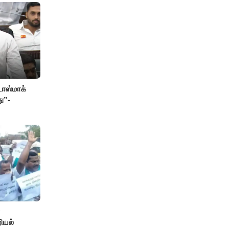
ாஸ்மாக்
ு”-
ியல்