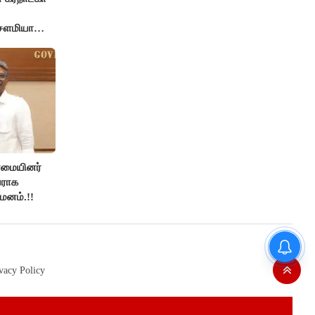
 சௌமியா
்மையினர்
ராக
யமனம்.!!
தமிழர்களின் மரபணு ரகசியம்
உடைந்தது! கீழடி டிஎன்ஏ ஆய்வில்
வெளிவந்த உலகத் தமிழர்களை
vacy Policy
மெய்சிலிர்க்க வைக்கும் உண்மை!