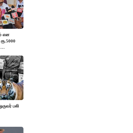
் என
 ரூ.5000
்
ங்க”-
 ஒருவர் பலி