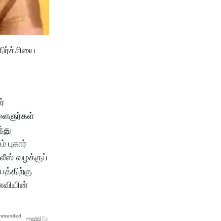
ிர்ச்சியை
ர்
இளைஞர்கள்
்து
 புகார்
ீஸ் வழக்குப்
த்திற்கு
ணவியின்