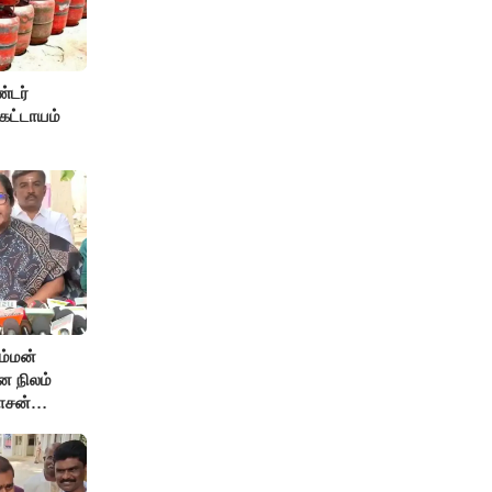
்டர்
கட்டாயம்
ம்மன்
ன நிலம்
ாசன்