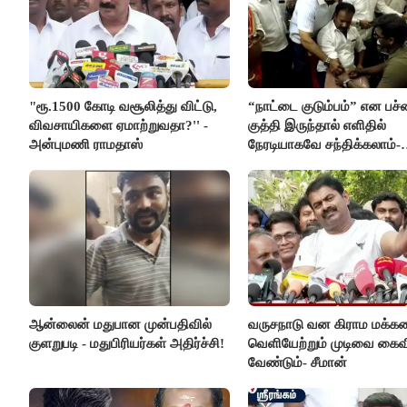
"ரூ.1500 கோடி வசூலித்து விட்டு,
“நாட்டை குடும்பம்” என பச்
விவசாயிகளை ஏமாற்றுவதா?'' -
குத்தி இருந்தால் எளிதில்
அன்புமணி ராமதாஸ்
நேரடியாகவே சந்திக்கலாம்-
சரத்குமார்
ஆன்லைன் மதுபான முன்பதிவில்
வருசநாடு வன கிராம மக்க
குளறுபடி - மதுபிரியர்கள் அதிர்ச்சி!
வெளியேற்றும் முடிவை கைவ
வேண்டும்- சீமான்