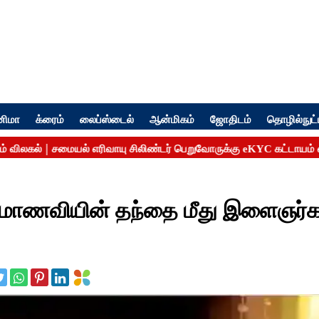
னிமா
க்ரைம்
லைப்ஸ்டைல்
ஆன்மிகம்
ஜோதிடம்
தொழில்நுட்
ரி மாணவியின் தந்தை மீது இளைஞர்க