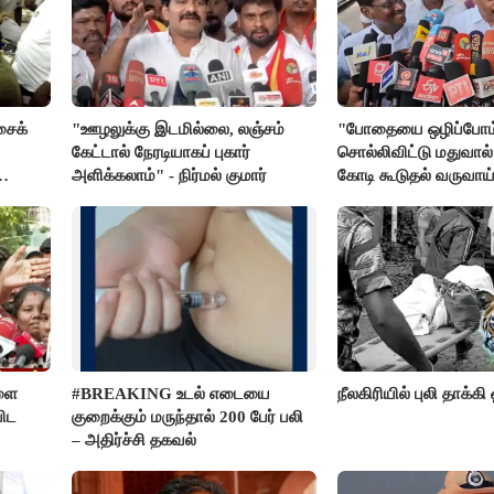
சைக்
"ஊழலுக்கு இடமில்லை, லஞ்சம்
"போதையை ஒழிப்போம
கேட்டால் நேரடியாகப் புகார்
சொல்லிவிட்டு மதுவால்
அளிக்கலாம்" - நிர்மல் குமார்
கோடி கூடுதல் வருவாய
கிடைக்கும்னு சொல்றா
மார்க்கண்டேயன்
ளை
#BREAKING உடல் எடையை
நீலகிரியில் புலி தாக்கி
ிட
குறைக்கும் மருந்தால் 200 பேர் பலி
– அதிர்ச்சி தகவல்