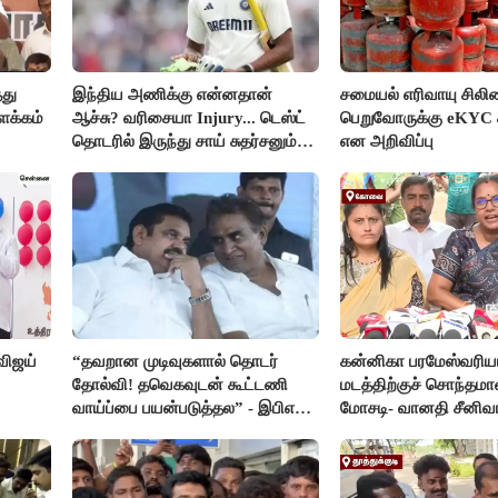
தது
இந்திய அணிக்கு என்னதான்
சமையல் எரிவாயு சிலிண
ளக்கம்
ஆச்சு? வரிசையா Injury... டெஸ்ட்
பெறுவோருக்கு eKYC 
தொடரில் இருந்து சாய் சுதர்சனும்
என அறிவிப்பு
விலகல்
விஜய்
“தவறான முடிவுகளால் தொடர்
கன்னிகா பரமேஸ்வரிய
தோல்வி! தவெகவுடன் கூட்டணி
மடத்திற்குச் சொந்தமா
வாய்ப்பை பயன்படுத்தல” - இபிஎஸ்
மோசடி- வானதி சீனிவ
மீது சரமாரி குற்றச்சாட்டு
கண்டனம்