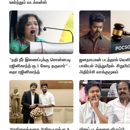
உலர்த்தும் வடக்கன்ஸ்
"நதி நீர் இணைப்புக்கு சொன்னபடி
ஜனநாயகன் படத்தால் வெளி
ரஜினிகாந்த் ரூ.1 கோடி தருவார்" -
பாலியல் அத்துமீறல்- சிறுமிய
லதா ரஜினிகாந்த்
அதிர்ச்சி வாக்குமூலம்
அறநிலைத்துறை அதிரடியால் ரூ.9
விஜய் படங்களை விரும்பி