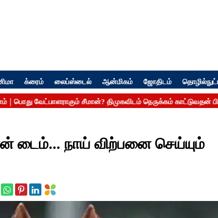
னிமா
க்ரைம்
லைப்ஸ்டைல்
ஆன்மிகம்
ஜோதிடம்
தொழில்நுட்
் டைம்... நாய் விற்பனை செய்யும்