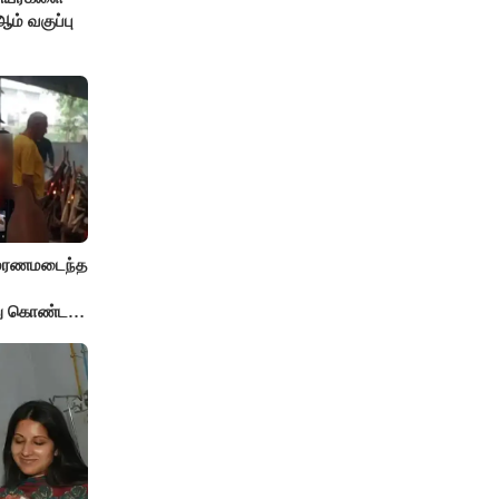
் வகுப்பு
் மரணமடைந்த
்து கொண்ட