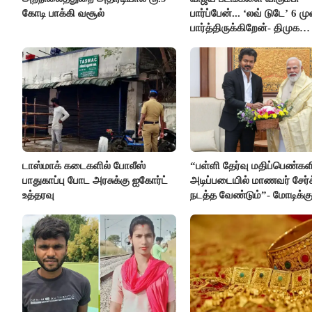
கோடி பாக்கி வசூல்
பார்ப்பேன்... ‘லவ் டுடே’ 6 ம
பார்த்திருக்கிறேன்- திமுக
எம்.எல்.ஏ.நெகிழ்ச்சி
டாஸ்மாக் கடைகளில் போலீஸ்
“பள்ளி தேர்வு மதிப்பெண்கள
பாதுகாப்பு போட அரசுக்கு ஐகோர்ட்
அடிப்படையில் மாணவர் சேர்
உத்தரவு
நடத்த வேண்டும்”- மோடிக்கு
கடிதம்