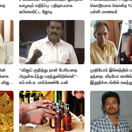
ுறை
வாழவும் எதிர்ப்பு- பறிதாபமாக
கொடூரமாக கொன்ற 9ஆம
உயிரைவிட்ட ஜோடி
பள்ளி மாணவர்
ின்
“விஜய் குறித்து நான் பேசியதை
முதியோர் இல்லத்தில
க்கை
அருள்கூர்ந்து மறந்துவிடுங்கள்”-
தந்தை- வீடியோ காலில்
 விஜய்
எம்.எல்.ஏ. மார்க்கண்டேயன்
இறுதிச்சடங்கில் கலந
மகள்கள்