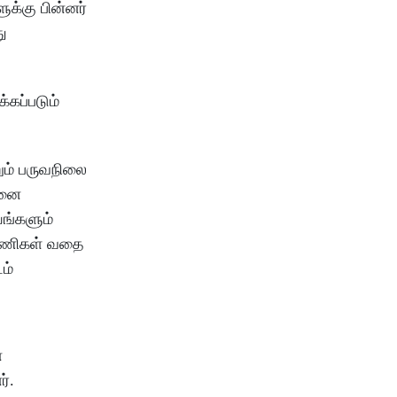
ுக்கு பின்னர்
து
்கப்படும்
றும் பருவநிலை
பனை
யங்களும்
ிராணிகள் வதை
ம்
ன
்.