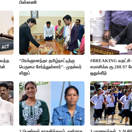
பின்னணி
வந்த
“பிரக்ஞானந்தா தமிழ்நாட்டிற்கு
#BREAKING வறட்சி 
ின்
பெருமை சேர்த்துள்ளார்”- முதல்வர்
சமாளிக்க ரூ.288.97 க
விஜய்
ஒதுக்கீடு
2 பெண்கள் காதலிக்கவும், ஒன்றாக
3 மாணவர்கள், 3 ஆசி