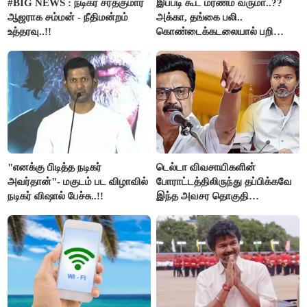
#BIG NEWS : நடிகர் சரத்குமார்
இப்படி கூட மரணம் வருமா..??
ஆஜராக சம்மன் - நீதிமன்றம்
அக்கா, தங்கை பலி..
உத்தரவு..!!
கொண்டைக்கடலையால் பறிபோன
உயிர்கள்..!!
"எனக்கு பிடித்த நடிகர்
டெல்டா விவசாயிகளின்
அவர்தான்"- மகுடம் பட விழாவில்
போராட்டத்திலிருந்து தப்பிக்கவே
நடிகர் விஷால் பேச்சு..!!
இந்த அவசர தொகுதி
மறுவரையறை நாடகத்தை
அரங்கேற்றுகிறார் முதலமைச்சர் -
திமுக ஐடி விங்..!!