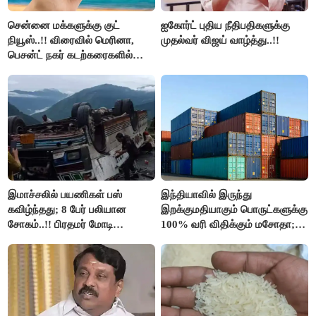
சென்னை மக்களுக்கு குட்
ஐகோர்ட் புதிய நீதிபதிகளுக்கு
நியூஸ்..!! விரைவில் மெரினா,
முதல்வர் விஜய் வாழ்த்து..!!
பெசன்ட் நகர் கடற்கரைகளில்
இலவச Wi-Fi வசதி..!!
இமாச்சலில் பயணிகள் பஸ்
இந்தியாவில் இருந்து
கவிழ்ந்தது; 8 பேர் பலியான
இறக்குமதியாகும் பொருட்களுக்கு
சோகம்..!! பிரதமர் மோடி
100% வரி விதிக்கும் மசோதா;
இரங்கல்..!!
அமெரிக்கா நிறைவேற்றம்..!!