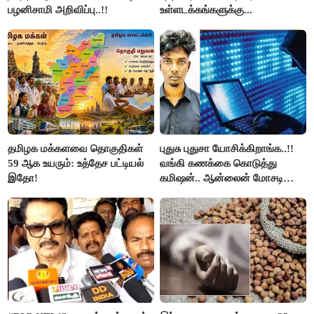
பழனிசாமி அறிவிப்பு..!!
உள்ளடக்கங்களுக்கு...
தமிழக மக்களவை தொகுதிகள்
புதுசு புதுசா யோசிக்கிறாங்க..!!
59 ஆக உயரும்: உத்தேச பட்டியல்
வங்கி கணக்கை கொடுத்து
இதோ!
கமிஷன்.. ஆன்லைன் மோசடி
கும்பலுக்கு உதவிய வாலிபர்
கைது..!!