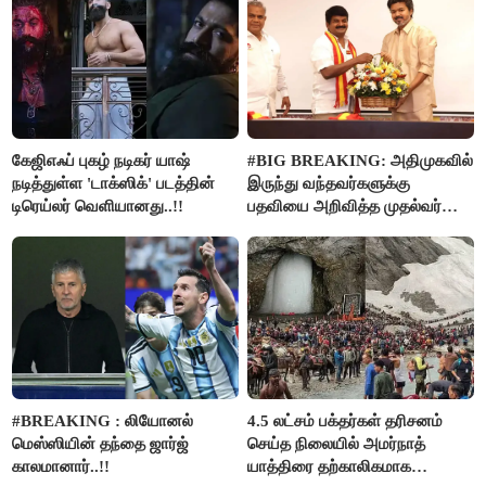
கேஜிஎஃப் புகழ் நடிகர் யாஷ்
#BIG BREAKING: அதிமுகவில்
நடித்துள்ள 'டாக்‌ஸிக்' படத்தின்
இருந்து வந்தவர்களுக்கு
டிரெய்லர் வெளியானது..!!
பதவியை அறிவித்த முதல்வர்
விஜய்..!!
#BREAKING : லியோனல்
4.5 லட்சம் பக்தர்கள் தரிசனம்
மெஸ்ஸியின் தந்தை ஜார்ஜ்
செய்த நிலையில் அமர்நாத்
காலமானார்..!!
யாத்திரை தற்காலிகமாக