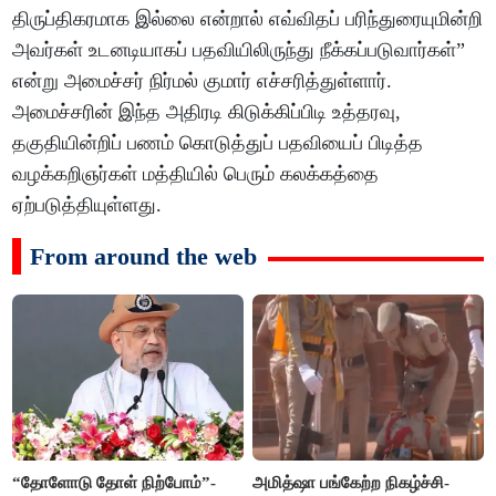
திருப்திகரமாக இல்லை என்றால் எவ்விதப் பரிந்துரையுமின்றி
அவர்கள் உடனடியாகப் பதவியிலிருந்து நீக்கப்படுவார்கள்”
என்று அமைச்சர் நிர்மல் குமார் எச்சரித்துள்ளார்.
அமைச்சரின் இந்த அதிரடி கிடுக்கிப்பிடி உத்தரவு,
தகுதியின்றிப் பணம் கொடுத்துப் பதவியைப் பிடித்த
வழக்கறிஞர்கள் மத்தியில் பெரும் கலக்கத்தை
ஏற்படுத்தியுள்ளது.
From around the web
“தோளோடு தோள் நிற்போம்”-
அமித்ஷா பங்கேற்ற நிகழ்ச்சி-