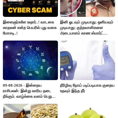
இளைஞர்களே உஷார்..! வாடகை
இனி ஓடவும் முடியாது; ஒளியவும்
காதலன் என்ற பெயரில் புது வகை
முடியாது; குற்றவாளிகளை
மோசடி..!
அடையாளம் காண ஸ்மார்ட்
கண்ணாடிகளை பயன்படுத்த
போலீசார் முடிவு..!
09-08-2026 - இன்றைய
நீரிழிவு நோய் படிப்படியாக குறைய
ராசிபலன்: இன்று காரிய தடை
உதவும் இந்த நீர்
நீங்கும். வாழ்க்கை வளம் பெறும்.
எதிரில் இருப்பவர்களை
எடைபோடுவது நல்லது..!