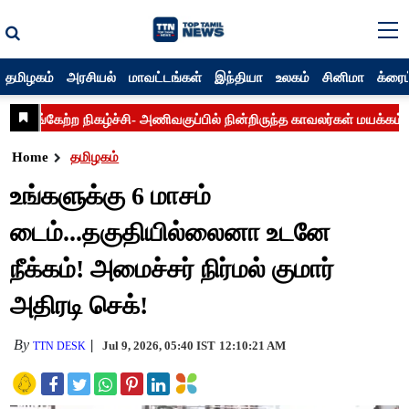
தமிழகம்
அரசியல்
மாவட்டங்கள்
இந்தியா
உலகம்
சினிமா
க்ரைம
Home
தமிழகம்
உங்களுக்கு 6 மாசம்
டைம்...தகுதியில்லைனா உடனே
நீக்கம்! அமைச்சர் நிர்மல் குமார்
அதிரடி செக்!
By
Jul 9, 2026, 05:40 IST
12:10:21 AM
TTN DESK