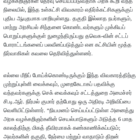
வழக்கறிஞர்கள் தேர்வு செய்யப்படுவதாக அரசு கூறி வந்த
நிலையில், இந்த உள்கட்சி விவகாரம் எதிர்க்கட்சிகளுக்குப்
புதிய ஆயுதமாக மாறியுள்ளது. தகுதி இல்லாத நபர்களும்,
மாற்று அரசியல் சிந்தனை கொண்டவர்களும் முக்கியப்
பொறுப்புகளுக்குள் நுழைந்திருப்பது தவெக-வின் சட்டப்
போராட்டங்களைப் பலவீனப்படுத்தும் என கட்சியின் மூத்த
நிர்வாகிகள் கவலை தெரிவித்துள்ளனர்.
எல்லை மீறிப் போய்க்கொண்டிருக்கும் இந்த விவகாரத்திற்கு
முற்றுப்புள்ளி வைக்கவும், முறைகேடாகப் பதவிக்கு
வந்தவர்களுக்கு செக் வைக்கவும் சட்டத்துறை அமைச்சர்
சி.டி.ஆர். நிர்மல் குமார் தற்போது ஒரு அதிரடி அறிவிப்பை
வெளியிட்டுள்ளார். “நியமனம் செய்யப்பட்டுள்ள அனைத்து
அரசு வழக்கறிஞர்களின் செயல்பாடுகளும் அடுத்த 6 மாத
காலத்திற்கு மிகத் தீவிரமாகக் கண்காணிக்கப்படும்;
அவர்களின் தகுதி, நேர்மை மற்றும் வாதாடும் திறன்