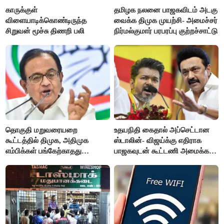
காருக்குள்
தமிழக நலனை பாஜகவிடம் அடகு
விளையாடிக்கொண்டிருந்த
வைக்க திமுக முயற்சி- அமைச்சர்
சிறுவன் மூச்சு திணறி பலி
நிர்மல்குமார் பரபரப்பு குற்றச்சாட்டு
தொகுதி மறுவரையறை
உதயநிதி கைதால் அப்செட்டான
கூட்டத்தில் திமுக, அதிமுக
ஸ்டாலின்- விஜய்க்கு எதிராக
எம்பிக்கள் பங்கேற்காதது
பாஜகவுடன் கூட்டணி அமைக்க
வருத்தமளிக்கிறது- ப.சிதம்பரம்
திட்டம்