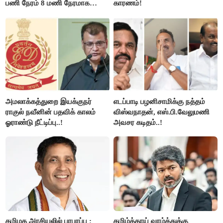
பணி நேரம் 8 மணி நேரமாக
காரணம்!
குறைப்பு..!
அமலாக்கத்துறை இயக்குநர்
எடப்பாடி பழனிசாமிக்கு நத்தம்
ராகுல் நவீனின் பதவிக் காலம்
விஸ்வநாதன், எஸ்.பி.வேலுமணி
ஓராண்டு நீட்டிப்பு..!
அவசர கடிதம்..!
தமிழக அரசியலில் பரபரப்பு :
தமிழ்த்தாய் வாழ்த்துக்கு