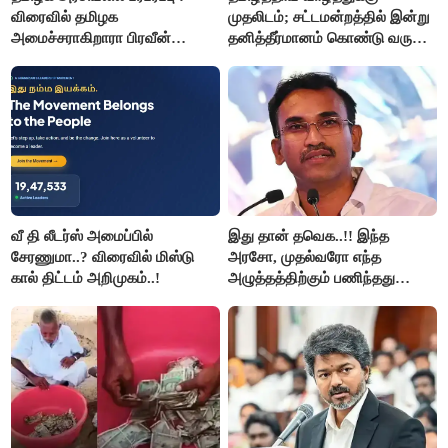
விரைவில் தமிழக
முதலிடம்; சட்டமன்றத்தில் இன்று
அமைச்சராகிறாரா பிரவீன்
தனித்தீர்மானம் கொண்டு வரும்
சக்ரவர்த்தி..?
முதல் அமைச்சர் விஜய்.!!
வீ தி லீடர்ஸ் அமைப்பில்
இது தான் தவெக..!! இந்த
சேரணுமா..? விரைவில் மிஸ்டு
அரசோ, முதல்வரோ எந்த
கால் திட்டம் அறிமுகம்..!
அழுத்தத்திற்கும் பணிந்தது
கிடையாது; அமைச்சர்
அருண்ராஜ்..!