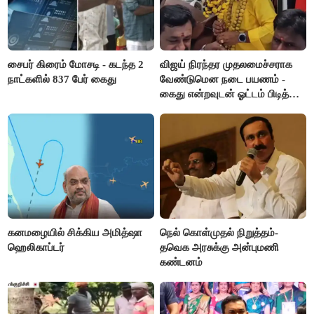
சைபர் கிரைம் மோசடி - கடந்த 2
விஜய் நிரந்தர முதலமைச்சராக
நாட்களில் 837 பேர் கைது
வேண்டுமென நடை பயணம் -
கைது என்றவுடன் ஓட்டம் பிடித்த
தவெகவினர்
கனமழையில் சிக்கிய அமித்ஷா
நெல் கொள்முதல் நிறுத்தம்-
ஹெலிகாப்டர்
தவெக அரசுக்கு அன்புமணி
கண்டனம்