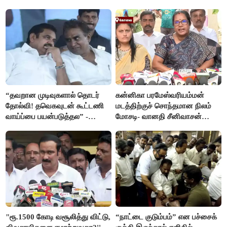
பயிற்சி விமானம்
“தவறான முடிவுகளால் தொடர்
கன்னிகா பரமேஸ்வரியம்மன்
தோல்வி! தவெகவுடன் கூட்டணி
மடத்திற்குச் சொந்தமான நிலம்
வாய்ப்பை பயன்படுத்தல” -
மோசடி- வானதி சீனிவாசன்
இபிஎஸ் மீது சரமாரி குற்றச்சாட்டு
கண்டனம்
"ரூ.1500 கோடி வசூலித்து விட்டு,
“நாட்டை குடும்பம்” என பச்சைக்