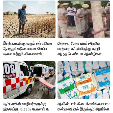
இந்தியாவிற்கு வரும் எல் நினோ
பிள்ளை போல வளர்த்தேனே
ஆபத்து! கடுமையான வெப்ப
மரத்தை கட்டிப்பிடித்து கதறி
அலை மற்றும் விலைவாசி
அழுத பெண்! 10 ஆண்டுகள்
உயர்வுக்கு தயாராகிறதா நாடு?
ஆசையாக வளர்த்த மரங்கள்
வெட்டி சாய்ப்பு..!
ஆம்புலன்ஸ் ஊழியர்களுக்கு
ஆவின் பால் கிடைக்கவில்லையா?
நற்செய்தி: 8.33% போனஸ் &
பின்னணியில் இருக்கும் அதிர்ச்சி