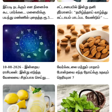
இப்படி நடக்கும் என நினைச்சு
சட்டசபையில் இன்று தனி
கூட பார்க்கல... மனைவிக்கு
தீர்மானம்: "தமிழ்த்தாய் வாழ்த்து
பயந்து மண்ணில் புதைத்த ரூ.5
கட்டாயம் பாடப்பட வேண்டும்" -
லட்சம்; கடைசியில் நடந்தது...
முதல்வர் விஜய் முன்மொழிகிறார்!
10-08-2026 - இன்றைய
வேர்க்கடலை மற்றும் பாதாம்
ராசிபலன்: இன்று எடுத்த
போன்றவை எந்த நோய்க்கு உதவும்
வேலையை சிறப்பாக செய்து
தெரியுமா ?
முடித்து நற்பெயர் பெறுவீர்கள்.
அதே நேரத்தில் கூடுதலாக
உழைக்க வேண்டி இருக்கும்..!