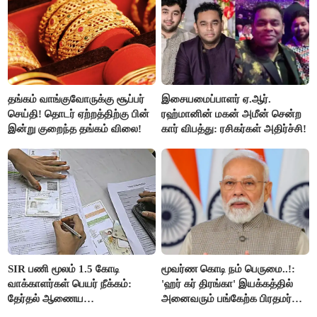
தங்கம் வாங்குவோருக்கு சூப்பர்
இசையமைப்பாளர் ஏ.ஆர்.
செய்தி! தொடர் ஏற்றத்திற்கு பின்
ரஹ்மானின் மகன் அமீன் சென்ற
இன்று குறைந்த தங்கம் விலை!
கார் விபத்து: ரசிகர்கள் அதிர்ச்சி!
SIR பணி மூலம் 1.5 கோடி
மூவர்ண கொடி நம் பெருமை..!:
வாக்காளர்கள் பெயர் நீக்கம்:
'ஹர் கர் திரங்கா' இயக்கத்தில்
தேர்தல் ஆணைய
அனைவரும் பங்கேற்க பிரதமர்
நடவடிக்கையால் பரபரப்பு!
மோடி அழைப்பு!