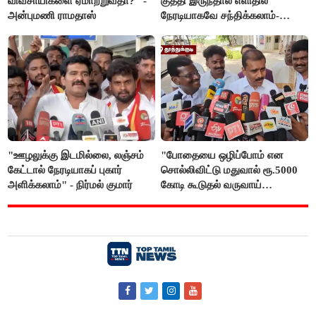
விவசாயிகளை ஏமாற்றுவதா?'' -
குத்தி இருந்தால் எளிதில்
அன்புமணி ராமதாஸ்
நேரடியாகவே சந்திக்கலாம்-
சரத்குமார்
"ஊழலுக்கு இடமில்லை, லஞ்சம்
"போதையை ஒழிப்போம் என
கேட்டால் நேரடியாகப் புகார்
சொல்லிவிட்டு மதுவால் ரூ.5000
அளிக்கலாம்" - நிர்மல் குமார்
கோடி கூடுதல் வருவாய்
கிடைக்கும்னு சொல்றாங்க”-
மார்க்கண்டேயன்