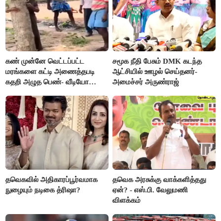
கண் முன்னே வெட்டப்பட்ட
சமூக நீதி பேசும் DMK கடந்த
மரங்களை கட்டி அணைத்தபடி
ஆட்சியில் ஊழல் செய்தனர்-
கதறி அழுத பெண்- வீடியோ
அமைச்சர் அருண்ராஜ்
வைரல்
தவெகவில் அதிகாரப்பூர்வமாக
தவெக அரசுக்கு வாக்களித்தது
நுழையும் நடிகை த்ரிஷா?
ஏன்? - எஸ்.பி. வேலுமணி
விளக்கம்