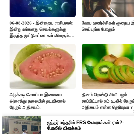
06-08-2026 - இன்றைய ராசிபலன்:
கோப உணர்ச்சிகள் குறைய
இன்று உங்களது செயல்களுக்கு
செய்யுங்க போதும்
இருந்த முட்டுகட்டைகள் விலகும்.
எதிர்பார்த்த உதவிகள் கிடைக்கும்.
பணவரத்து கூடும்..!
அடிக்கடி கொய்யா இலையை
தினம் ரெண்டு கிவி பழம்
அரைத்து தலையில் தடவினால்
சாப்பிட்டால் நம் உடலில் நேரும
நேரும் அதிசயம்.
அதிசயம் என்ன தெரியுமா ?