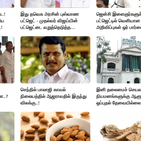
..!
இது தவெக அரசின் புஸ்வாண
ஜென்சி இளைஞர்களுக
யே
பட்ஜெட் - முதல்வர் விஜய்யின்
பட்ஜெட்டில் வெளியா
.!
பட்ஜெட்டை வறுத்தெடுத்த
அறிவிப்புகள் ஒர் பார்வ
மு.க.ஸ்டாலின், இபிஎஸ்..!
செந்தில் பாலாஜி காவல்
இனி தலைமைச் செயலாள
ா..?
நிலையத்தில் ஆஜராவதில் இருந்து
நியமனங்களுக்கு ஆளு
விலக்கு..!
ஒப்புதல் தேவையில்லை 
அரசு அதிரடி..!