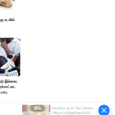
்கு உடலில்
டு இல்லை;
றச்சாட்டை
.பாபு
பிளாஸ்டிக் ரூபாய் நோட்டுகளை
அறிமுகப்படுத்துகிறது ரிசர்வ்