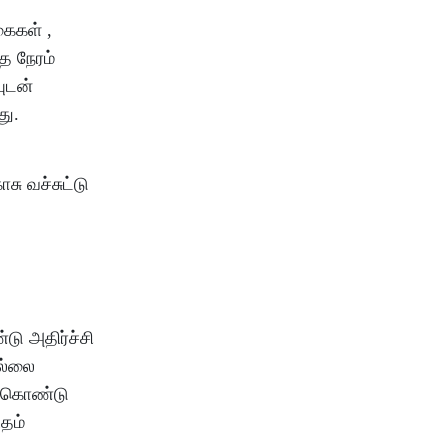
கைகள் ,
த நேரம்
யுடன்
து.
சு வச்சுட்டு
டு அதிர்ச்சி
ெல்லை
க்கொண்டு
ிதம்