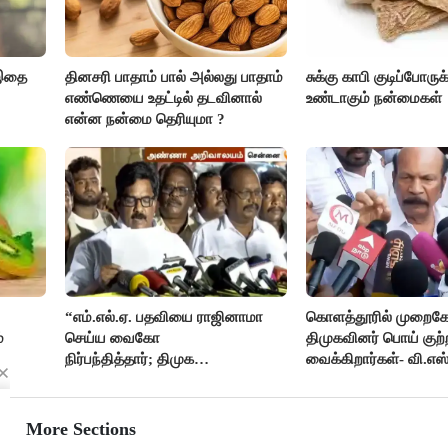
 இதை
தினசரி பாதாம் பால் அல்லது பாதாம்
சுக்கு காபி குடிப்போருக
எண்ணெயை உதட்டில் தடவினால்
உண்டாகும் நன்மைகள்
என்ன நன்மை தெரியுமா ?
“எம்.எல்.ஏ. பதவியை ராஜினாமா
கொளத்தூரில் முறைகே
்
செய்ய வைகோ
திமுகவினர் பொய் குற்
நிர்பந்தித்தார்; திமுக
வைக்கிறார்கள்- வி.எஸ்
எம்.எல்.ஏக்களாகவே
தொடர்கிறோம்”- மதிமுக
எம்.எல்.ஏக்கள் பரபரப்பு பேட்டி
More Sections