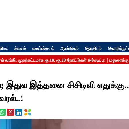
னிமா
க்ரைம்
லைப்ஸ்டைல்
ஆன்மிகம்
ஜோதிடம்
தொழில்நுட்
்ல; இதுல இத்தனை சிசிடிவி எதுக்கு..
ரல்..!