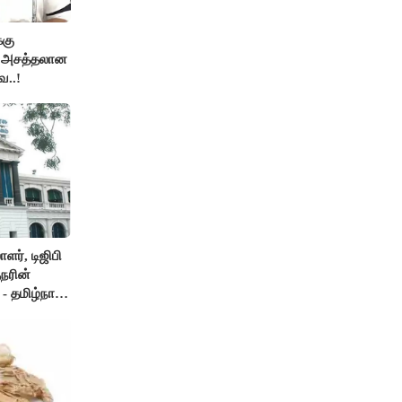
்கு
ன அசத்தலான
ை..!
ர், டிஜிபி
நரின்
- தமிழ்நாடு