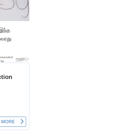
 இந்த
அவரது