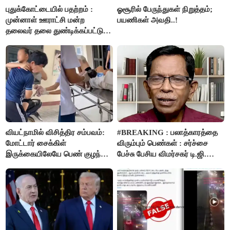
புதுக்கோட்டையில் பதற்றம் :
ஓசூரில் பேருந்துகள் நிறுத்தம்;
முன்னாள் ஊராட்சி மன்ற
பயணிகள் அவதி..!
தலைவர் தலை துண்டிக்கப்பட்டு
கொலை.!!
வியட்நாமில் விசித்திர சம்பவம்:
#BREAKING : பலாத்காரத்தை
மோட்டார் சைக்கிள்
விரும்பும் பெண்கள் : சர்ச்சை
இருக்கையிலேயே பெண் குழந்தை
பேச்சு பேசிய விமர்சகர் டி.ஜி.
பிறப்பு!
மோகன்தாஸ் கைது..!