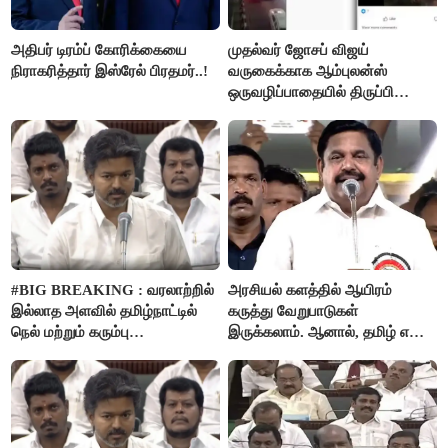
அதிபர் டிரம்ப் கோரிக்கையை
முதல்வர் ஜோசப் விஜய்
நிராகரித்தார் இஸ்ரேல் பிரதமர்..!
வருகைக்காக ஆம்புலன்ஸ்
ஒருவழிப்பாதையில் திருப்பி
விடப்பட்டதா? உண்மை இது
தான்..!
#BIG BREAKING : வரலாற்றில்
அரசியல் களத்தில் ஆயிரம்
இல்லாத அளவில் தமிழ்நாட்டில்
கருத்து வேறுபாடுகள்
நெல் மற்றும் கரும்பு
இருக்கலாம். ஆனால், தமிழ் என்று
கொள்முதலுக்கான
வரும்போது நாம் அனைவரும்
ஊக்கத்தொகையை உயர்த்த
தமிழர்கள் - எடப்பாடி பழனிசாமி..!
முடிவு - முதலமைச்சர் விஜய்
அறிவிப்பு..!