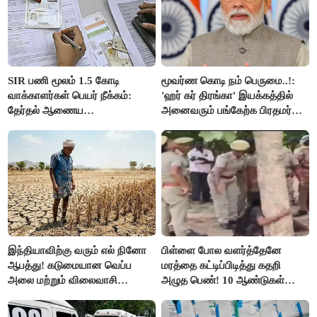
SIR பணி மூலம் 1.5 கோடி
மூவர்ண கொடி நம் பெருமை..!:
வாக்காளர்கள் பெயர் நீக்கம்:
'ஹர் கர் திரங்கா' இயக்கத்தில்
தேர்தல் ஆணைய
அனைவரும் பங்கேற்க பிரதமர்
நடவடிக்கையால் பரபரப்பு!
மோடி அழைப்பு!
இந்தியாவிற்கு வரும் எல் நினோ
பிள்ளை போல வளர்த்தேனே
ஆபத்து! கடுமையான வெப்ப
மரத்தை கட்டிப்பிடித்து கதறி
அலை மற்றும் விலைவாசி
அழுத பெண்! 10 ஆண்டுகள்
உயர்வுக்கு தயாராகிறதா நாடு?
ஆசையாக வளர்த்த மரங்கள்
வெட்டி சாய்ப்பு..!