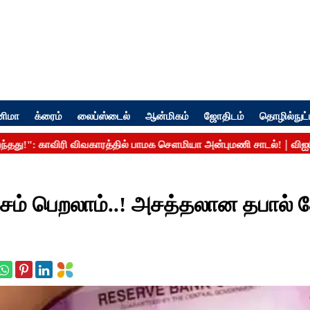
னிமா
க்ரைம்
லைப்ஸ்டைல்
ஆன்மிகம்
ஜோதிடம்
தொழில்நுட்
்சம் பெறலாம்..! அசத்தலான தபால் சே