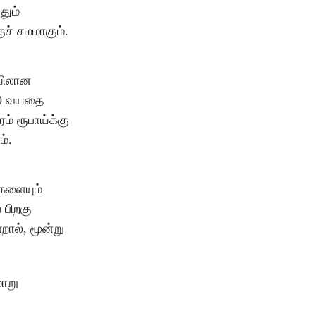
தும்
ுச் சமமாகும்.
ையிலான
 80 வயதை
் ரூபாய்க்கு
ம்.
ைகளையும்
 பிறகு
ால், மூன்று
மாறு