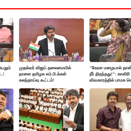
ியதும்
முதல்வர் விஜய் தலைமையில்
"கேரள மழையால் தான்
..!
நாளை தமிழக எம்.பி.க்கள்
நீர் திறந்தது!": காவிரி
கலந்தாய்வு கூட்டம்!
விவகாரத்தில் பாமக
அன்புமணி சாடல்!