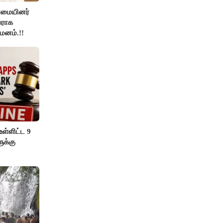
்மையினர்
ராக
யமனம்.!!
ள்ளிட்ட 9
ுக்கு