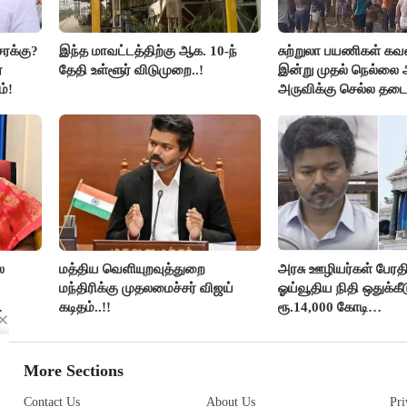
சரக்கு?
இந்த மாவட்டத்திற்கு ஆக. 10-ந்
சுற்றுலா பயணிகள் கவன
்
தேதி உள்ளூர் விடுமுறை..!
இன்று முதல் நெல்லை 
்!
அருவிக்கு செல்ல தடை.
ை
மத்திய வெளியுறவுத்துறை
அரசு ஊழியர்கள் பேரதிர்
மந்திரிக்கு முதலமைச்சர் விஜய்
ஓய்வூதிய நிதி ஒதுக்கீட
கடிதம்..!!
ரூ.14,000 கோடி
ை
குறைக்கப்பட்டுள்ளது..!
More Sections
Contact Us
About Us
Pri