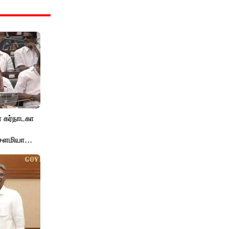
 கர்நாடகா
 சௌமியா