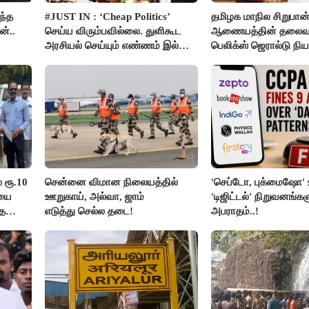
ந்த
#JUST IN : ‘Cheap Politics’
தமிழக மாநில சிறுபான
்..
செய்ய விரும்பவில்லை. துளிகூட
ஆணையத்தின் தலைவ
அரசியல் செய்யும் எண்ணம் இல்லை
பெலிக்ஸ் ஜெரால்டு நி
- உதயநிதிக்கு முதல்வர் விஜய்
பதில்!
் ரூ.10
சென்னை விமான நிலையத்தில்
'செப்டோ, புக்மைஷோ' உ
ியை
ஊறுகாய், அல்வா, ஜாம்
'டிஜிட்டல்' நிறுவனங்கள
்த
எடுத்து செல்ல தடை!
அபராதம்..!