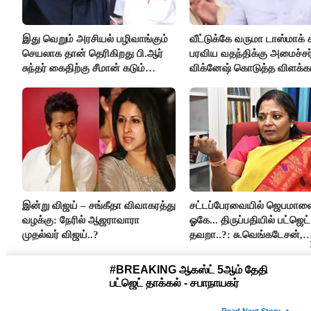
இது வெறும் அரசியல் பழிவாங்கும்
வீட்டுக்கே வருமா டாஸ்மாக் 
செயலாக தான் தெரிகிறது பி.ஆர்
பரவிய வதந்திக்கு அமைச்சர
சுந்தர் கைதிற்கு சீமான் கடும்
விக்னேஷ் கொடுத்த விளக்கம
கண்டனம்..!
இன்று விஜய் – சங்கீதா விவாகரத்து
சட்டப்பேரவையில் ஜெபமால
வழக்கு: நேரில் ஆஜராவாரா
ஓகே... திருப்பதியில் பட்ஜெட்
முதல்வர் விஜய்..?
தவறா..?: சு.வெங்கடேசன்,
திருமாவளவனுக்கு தமிழிச
கேள்வி..!