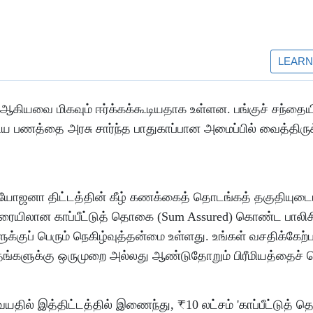
் ஆகியவை மிகவும் ஈர்க்கக்கூடியதாக உள்ளன. பங்குச் சந்தைய
ிய பணத்தை அரசு சார்ந்த பாதுகாப்பான அமைப்பில் வைத்திருக்க
்ஷா யோஜனா திட்டத்தின் கீழ் கணக்கைத் தொடங்கத் தகுதியுடை
 வரையிலான காப்பீட்டுத் தொகை (Sum Assured) கொண்ட பாலிச
ுக்குப் பெரும் நெகிழ்வுத்தன்மை உள்ளது. உங்கள் வசதிக்கேற்
தங்களுக்கு ஒருமுறை அல்லது ஆண்டுதோறும் பிரீமியத்தைச் ச
யதில் இத்திட்டத்தில் இணைந்து, ₹10 லட்சம் 'காப்பீட்டுத் 