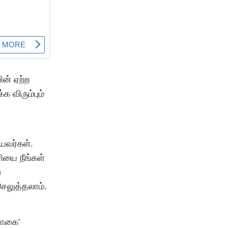
ின் ஏற்ற
 விரும்பும்
யவர்கள்.
ியை நீங்கள்
ப
ெலுத்தலாம்.
தொகை'