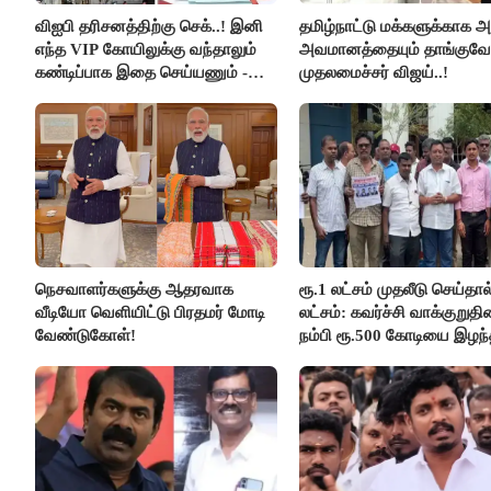
விஐபி தரிசனத்திற்கு செக்..! இனி
தமிழ்நாட்டு மக்களுக்காக அ
எந்த VIP கோயிலுக்கு வந்தாலும்
அவமானத்தையும் தாங்குவேன
கண்டிப்பாக இதை செய்யணும் -
முதலமைச்சர் விஜய்..!
அமைச்சர் ரமேஷ்..!
நெசவாளர்களுக்கு ஆதரவாக
ரூ.1 லட்சம் முதலீடு செய்தால
வீடியோ வெளியிட்டு பிரதமர் மோடி
லட்சம்: கவர்ச்சி வாக்குறுத
வேண்டுகோள்!
நம்பி ரூ.500 கோடியை இழந
திருப்பூர் மக்கள்!