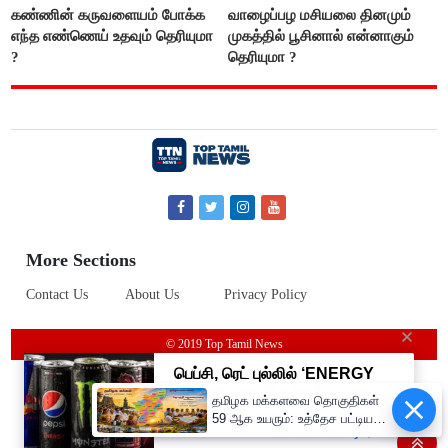
கண்ணின் கருவளையம் போக்க
வாழைப்பழ மசியலை தினமும்
எந்த எண்ணெய் உதவும் தெரியுமா
முகத்தில் பூசினால் என்னாகும்
?
தெரியுமா ?
More Sections
Contact Us
About Us
Privacy Policy
© 2019 Top Tamil News
தமிழக மக்களவை தொகுதிகள்
59 ஆக உயரும்: உத்தேச பட்டியல்
இதோ!