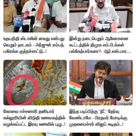
உதயநிதி ஸ்டாலின் கைது என்பது
இன்று நடைபெறும் ஆலோசனை
வெறும் நாடகம் - அர்ஜுன் சம்பத்
கூட்டத்தில் திமுக எம்.பி.க்கள்
பகிரங்க குற்றச்சாட்டு..!
பங்கேற்பார்களா?- ஆர்.எஸ்.பாரதி
விளக்கம்..!
கோவை ஈச்சனாரி தனியார்
இந்த படிப்பிற்கு 'நீட்' தேர்வு
கல்லூரியின் விடுதி உணவகத்தில்
வேண்டாமே - பிரதமர் மோடிக்கு
வழங்கப்பட்ட இரவு உணவில் புழு..!
முதலமைச்சர் விஜய் கடிதம்..!