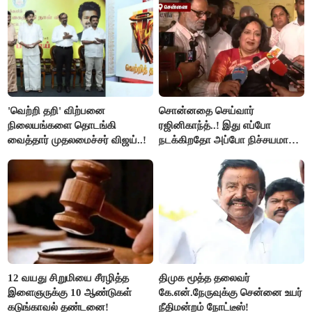
'வெற்றி தறி' விற்பனை
சொன்னதை செய்வார்
நிலையங்களை தொடங்கி
ரஜினிகாந்த்..! இது எப்போ
வைத்தார் முதலமைச்சர் விஜய்..!
நடக்கிறதோ அப்போ நிச்சயமாக
ரஜினி ₹1 கோடி தருவார் - லதா
ரஜினிகாந்த்..!
12 வயது சிறுமியை சீரழித்த
திமுக மூத்த தலைவர்
இளைஞருக்கு 10 ஆண்டுகள்
கே.என்.நேருவுக்கு சென்னை உயர்
கடுங்காவல் தண்டனை!
நீதிமன்றம் நோட்டீஸ்!