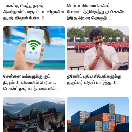
"எனக்கு பிடித்த நடிகர்
டெல்டா விவசாயிகளின்
அவர்தான்"- மகுடம் பட விழாவில்
போராட்டத்திலிருந்து தப்பிக்கவே
நடிகர் விஷால் பேச்சு..!!
இந்த அவசர தொகுதி
மறுவரையறை நாடகத்தை
அரங்கேற்றுகிறார் முதலமைச்சர் -
திமுக ஐடி விங்..!!
சென்னை மக்களுக்கு குட்
ஐகோர்ட் புதிய நீதிபதிகளுக்கு
நியூஸ்..!! விரைவில் மெரினா,
முதல்வர் விஜய் வாழ்த்து..!!
பெசன்ட் நகர் கடற்கரைகளில்
இலவச Wi-Fi வசதி..!!