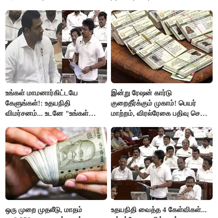
உங்கள் மாமனார்கிட்டயே
இன்று ரேஷன் கார்டு
கேளுங்கள்!: உதயநிதி
குறைதீர்க்கும் முகாம்! பெயர்
விமர்சனம்... உடனே "உங்கள்
மாற்றம், விரல்ரேகை பதிவு செய்ய
அப்பாவிடம் கேளுங்கள்" என
அரிய வாய்ப்பு!
ஆதவ் அர்ஜுனா பதிலடி!
ஒரு முறை முதலீடு, மாதம்
உதயநிதி வைத்த 4 கேள்விகள்...