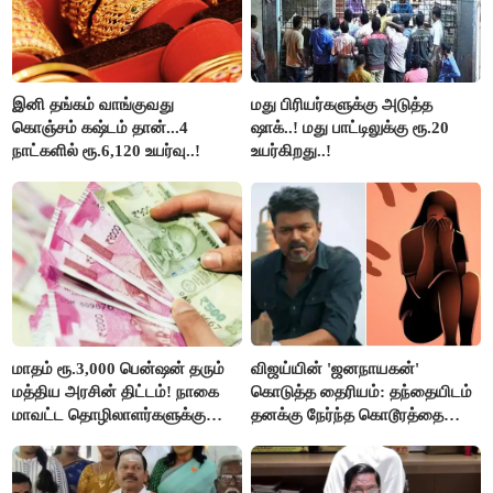
இனி தங்கம் வாங்குவது
மது பிரியர்களுக்கு அடுத்த
கொஞ்சம் கஷ்டம் தான்...4
ஷாக்..! மது பாட்டிலுக்கு ரூ.20
நாட்களில் ரூ.6,120 உயர்வு..!
உயர்கிறது..!
மாதம் ரூ.3,000 பென்ஷன் தரும்
விஜய்யின் 'ஜனநாயகன்'
மத்திய அரசின் திட்டம்! நாகை
கொடுத்த தைரியம்: தந்தையிடம்
மாவட்ட தொழிலாளர்களுக்கு
தனக்கு நேர்ந்த கொடூரத்தை
ஆட்சியர் வெளியிட்ட சூப்பர்
கூறிய சிறுமி!
செய்தி!