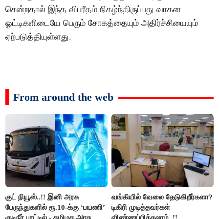
சென்றதால் இந்த விபரீதம் நிகழ்ந்திருப்பது வாகன
ஓட்டிகளிடையே பெரும் சோகத்தையும் அதிர்ச்சியையும்
ஏற்படுத்தியுள்ளது.
From around the web
குட் நியூஸ்..!! இனி அரசு
வங்கியில் வேலை தேடுகிறீர்களா?
பேருந்துகளில் ரூ.10-க்கு ‘பயணி’
டிகிரி முடித்தவர்கள்
குடிநீர் பாட்டில் - தமிழக அரசு
விண்ணப்பிக்கலாம்..!!