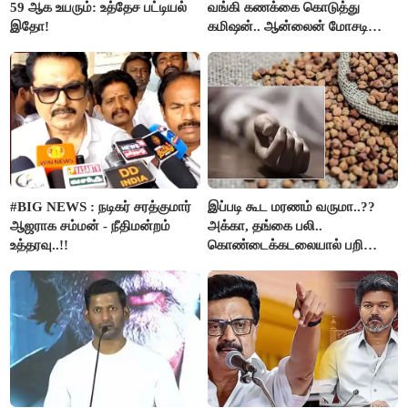
59 ஆக உயரும்: உத்தேச பட்டியல்
வங்கி கணக்கை கொடுத்து
இதோ!
கமிஷன்.. ஆன்லைன் மோசடி
கும்பலுக்கு உதவிய வாலிபர்
கைது..!!
#BIG NEWS : நடிகர் சரத்குமார்
இப்படி கூட மரணம் வருமா..??
ஆஜராக சம்மன் - நீதிமன்றம்
அக்கா, தங்கை பலி..
உத்தரவு..!!
கொண்டைக்கடலையால் பறிபோன
உயிர்கள்..!!