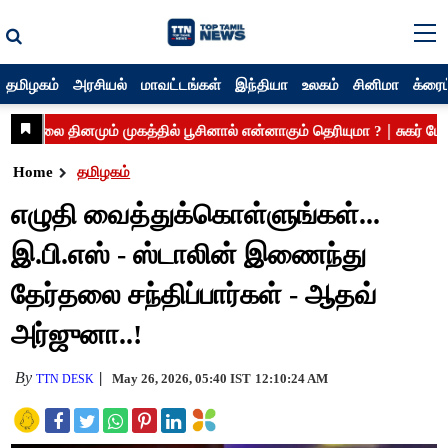
தமிழகம்
அரசியல்
மாவட்டங்கள்
இந்தியா
உலகம்
சினிமா
க்ரைம
Home
தமிழகம்
எழுதி வைத்துக்கொள்ளுங்கள்...
இ.பி.எஸ் - ஸ்டாலின் இணைந்து
தேர்தலை சந்திப்பார்கள் - ஆதவ்
அர்ஜுனா..!
By
May 26, 2026, 05:40 IST
12:10:24 AM
TTN DESK