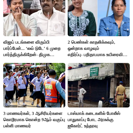
விஜய் படங்களை விரும்பி
2 பெண்கள் காதலிக்கவும்,
பார்ப்பேன்... ‘லவ் டுடே’ 6 முறை
ஒன்றாக வாழவும்
பார்த்திருக்கிறேன்- திமுக
எதிர்ப்பு- பறிதாபமாக உயிரைவிட்ட
எம்.எல்.ஏ.நெகிழ்ச்சி
ஜோடி
3 மாணவர்கள், 3 ஆசிரியர்களை
டாஸ்மாக் கடைகளில் போலீஸ்
கொடூரமாக கொன்ற 9ஆம் வகுப்பு
பாதுகாப்பு போட அரசுக்கு
பள்ளி மாணவர்
ஐகோர்ட் உத்தரவு