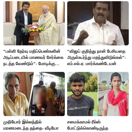
“பள்ளி தேர்வு மதிப்பெண்களின்
“விஜய் குறித்து நான் பேசியதை
அடிப்படையில் மாணவர் சேர்க்கை
அருள்கூர்ந்து மறந்துவிடுங்கள்”-
நடத்த வேண்டும்”- மோடிக்கு
எம்.எல்.ஏ. மார்க்கண்டேயன்
விஜய் கடிதம்
முதியோர் இல்லத்தில்
சமைக்காமல் ரீல்ஸ்
மரணமடைந்த தந்தை- வீடியோ
போட்டுக்கொண்டிருந்த