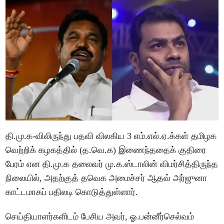
தி.மு.க-விலிருந்து பதவி விலகிய 3 எம்.எல்.ஏ.க்கள் தமிழக
வெற்றிக் கழகத்தில் (த.வெ.க) இணைந்ததைக் குதிரை
பேரம் என தி.மு.க தலைவர் மு.க.ஸ்டாலின் விமர்சித்திருந்த
நிலையில், அதற்குத் தவெக அமைச்சர் ஆதவ் அர்ஜுனா
காட்டமாகப் பதிலடி கொடுத்துள்ளார்.
செய்தியாளர்களிடம் பேசிய அவர், ஓ.பன்னீர்செல்வம்