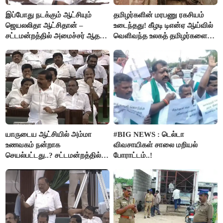
இப்போது நடக்கும் ஆட்சியும்
தமிழர்களின் மரபணு ரகசியம்
ஜெயலலிதா ஆட்சிதான் –
உடைந்தது! கீழடி டிஎன்ஏ ஆய்வில்
சட்டமன்றத்தில் அமைச்சர் ஆதவ்
வெளிவந்த உலகத் தமிழர்களை
அர்ஜுனா அதிரடி பேச்சு!
மெய்சிலிர்க்க வைக்கும் உண்மை!
யாருடைய ஆட்சியில் அம்மா
#BIG NEWS : டெல்டா
உணவகம் நன்றாக
விவசாயிகள் சாலை மறியல்
செயல்பட்டது..? சட்டமன்றத்தில்
போராட்டம்..!
நடந்த காரசார விவாதம்..!