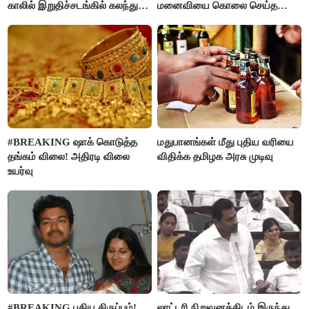
காலில் இறுதிச்சடங்கில் கலந்து
மனைவியை கொலை செய்த
கொண்ட மகள்கள்
கணவர்!
#BREAKING ஷாக் கொடுத்த
மதுபானங்கள் மீது புதிய வரியை
தங்கம் விலை! அதிரடி விலை
விதிக்க தமிழக அரசு முடிவு
உயர்வு
#BREAKING புதிய திருப்பம்!
லாட்டரி நிறுவனத்திடம் இருந்து