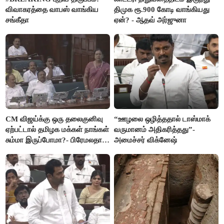
விவாகரத்தை வாபஸ் வாங்கிய
திமுக ரூ.900 கோடி வாங்கியது
சங்கீதா
ஏன்? - ஆதவ் அர்ஜுனா
CM விஜய்க்கு ஒரு தலைகுனிவு
“ஊழலை ஒழித்ததால் டாஸ்மாக்
ஏற்பட்டால் தமிழக மக்கள் நாங்கள்
வருமானம் அதிகரித்தது”-
சும்மா இருப்போமா?- பிரேமலதா
அமைச்சர் விக்னேஷ்
விஜயகாந்த்