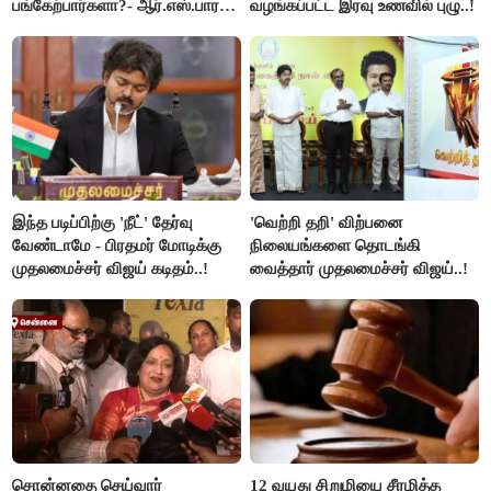
பங்கேற்பார்களா?- ஆர்.எஸ்.பாரதி
வழங்கப்பட்ட இரவு உணவில் புழு..!
விளக்கம்..!
இந்த படிப்பிற்கு 'நீட்' தேர்வு
'வெற்றி தறி' விற்பனை
வேண்டாமே - பிரதமர் மோடிக்கு
நிலையங்களை தொடங்கி
முதலமைச்சர் விஜய் கடிதம்..!
வைத்தார் முதலமைச்சர் விஜய்..!
சொன்னதை செய்வார்
12 வயது சிறுமியை சீரழித்த