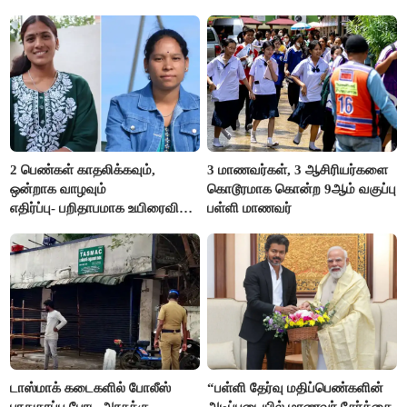
எம்.எல்.ஏ.நெகிழ்ச்சி
2 பெண்கள் காதலிக்கவும்,
3 மாணவர்கள், 3 ஆசிரியர்களை
ஒன்றாக வாழவும்
கொடூரமாக கொன்ற 9ஆம் வகுப்பு
எதிர்ப்பு- பறிதாபமாக உயிரைவிட்ட
பள்ளி மாணவர்
ஜோடி
டாஸ்மாக் கடைகளில் போலீஸ்
“பள்ளி தேர்வு மதிப்பெண்களின்
பாதுகாப்பு போட அரசுக்கு
அடிப்படையில் மாணவர் சேர்க்கை