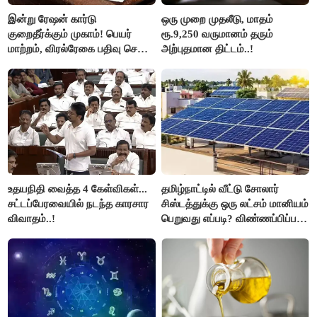
இன்று ரேஷன் கார்டு
ஒரு முறை முதலீடு, மாதம்
குறைதீர்க்கும் முகாம்! பெயர்
ரூ.9,250 வருமானம் தரும்
மாற்றம், விரல்ரேகை பதிவு செய்ய
அற்புதமான திட்டம்..!
அரிய வாய்ப்பு!
உதயநிதி வைத்த 4 கேள்விகள்...
தமிழ்நாட்டில் வீட்டு சோலார்
சட்டப்பேரவையில் நடந்த காரசார
சிஸ்டத்துக்கு ஒரு லட்சம் மானியம்
விவாதம்..!
பெறுவது எப்படி? விண்ணப்பிப்பது
எப்படி?