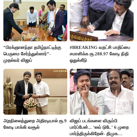
“பிரக்ஞானந்தா தமிழ்நாட்டிற்கு
#BREAKING வறட்சி பாதிப்பை
பெருமை சேர்த்துள்ளார்”-
சமாளிக்க ரூ.288.97 கோடி நிதி
முதல்வர் விஜய்
ஒதுக்கீடு
அறநிலைத்துறை அதிரடியால் ரூ.9
விஜய் படங்களை விரும்பி
கோடி பாக்கி வசூல்
பார்ப்பேன்... ‘லவ் டுடே’ 6 முறை
பார்த்திருக்கிறேன்- திமுக