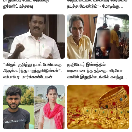
ஐகோர்ட் உத்தரவு
நடத்த வேண்டும்”- மோடிக்கு
விஜய் கடிதம்
“விஜய் குறித்து நான் பேசியதை
முதியோர் இல்லத்தில்
அருள்கூர்ந்து மறந்துவிடுங்கள்”-
மரணமடைந்த தந்தை- வீடியோ
எம்.எல்.ஏ. மார்க்கண்டேயன்
காலில் இறுதிச்சடங்கில் கலந்து
கொண்ட மகள்கள்