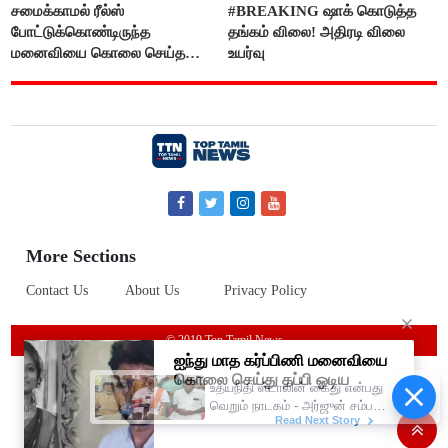
சமைக்காமல் ரீல்ஸ்
#BREAKING ஷாக் கொடுத்த
போட்டுக்கொண்டிருந்த
தங்கம் விலை! அதிரடி விலை
மனைவியை கொலை செய்த
உயர்வு
கணவர்!
More Sections
Contact Us
About Us
Privacy Policy
© 2019 Top Tamil News
உதயநிதி ஸ்டாலின் கைது என்பது
வெறும் நாடகம் - அர்ஜுன் சம்பத்
பகிரங்க குற்றச்சாட்டு..!