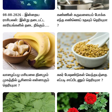
08-08-2026 - இன்றைய
கண்ணின் கருவளையம் போக்க
ராசிபலன்: இன்று தடைபட்ட
எந்த எண்ணெய் உதவும் தெரியுமா
காரியங்களில் தடை நீங்கும்.
?
பணவரத்து எதிர்பார்த்தபடி
இருக்கும். ஆன்மீக எண்ணம்
அதிகரிக்கும்..!
வாழைப்பழ மசியலை தினமும்
சுகர் பேஷண்டுகள் வெந்தயத்தை
முகத்தில் பூசினால் என்னாகும்
எப்படி சாப்பிடணும் தெரியுமா ?
தெரியுமா ?