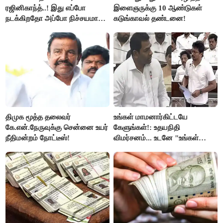
ரஜினிகாந்த்..! இது எப்போ
இளைஞருக்கு 10 ஆண்டுகள்
நடக்கிறதோ அப்போ நிச்சயமாக
கடுங்காவல் தண்டனை!
ரஜினி ₹1 கோடி தருவார் - லதா
ரஜினிகாந்த்..!
திமுக மூத்த தலைவர்
உங்கள் மாமனார்கிட்டயே
கே.என்.நேருவுக்கு சென்னை உயர்
கேளுங்கள்!: உதயநிதி
நீதிமன்றம் நோட்டீஸ்!
விமர்சனம்... உடனே "உங்கள்
அப்பாவிடம் கேளுங்கள்" என
ஆதவ் அர்ஜுனா பதிலடி!