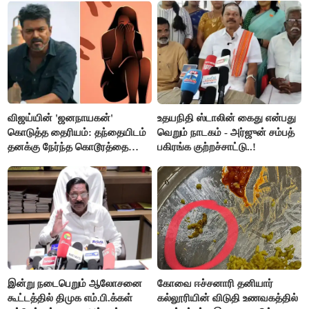
செய்தி!
விஜய்யின் 'ஜனநாயகன்'
உதயநிதி ஸ்டாலின் கைது என்பது
கொடுத்த தைரியம்: தந்தையிடம்
வெறும் நாடகம் - அர்ஜுன் சம்பத்
தனக்கு நேர்ந்த கொடூரத்தை
பகிரங்க குற்றச்சாட்டு..!
கூறிய சிறுமி!
இன்று நடைபெறும் ஆலோசனை
கோவை ஈச்சனாரி தனியார்
கூட்டத்தில் திமுக எம்.பி.க்கள்
கல்லூரியின் விடுதி உணவகத்தில்