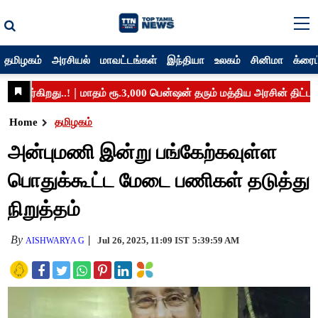
தமிழகம்
அரசியல்
மாவட்டங்கள்
இந்தியா
உலகம்
சினிமா
க்ரைம
Home
தமிழகம்
அன்புமணி இன்று பங்கேற்கவுள்ள
பொதுக்கூட்ட மேடை பணிகள் தடுத்து
நிறுத்தம்
By
Jul 26, 2025, 11:09 IST
5:39:59 AM
AISHWARYA G