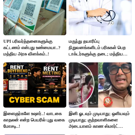
UPI பரிவர்த்தனைகளுக்கு
மருந்து தயாரிப்பு
கட்டணம் என்பது உண்மையா..?
நிறுவனங்களிடம் பரிசுகள் பெற
மத்திய அரசு விளக்கம்..!
டாக்டர்களுக்கு தடை; மத்திய
அரசு உத்தரவு..!
இளைஞர்களே உஷார்..! வாடகை
இனி ஓடவும் முடியாது; ஒளியவும்
காதலன் என்ற பெயரில் புது வகை
முடியாது; குற்றவாளிகளை
மோசடி..!
அடையாளம் காண ஸ்மார்ட்
கண்ணாடிகளை பயன்படுத்த