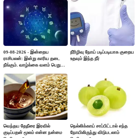
போலீசார் முடிவு..!
09-08-2026 - இன்றைய
நீரிழிவு நோய் படிப்படியாக குறைய
ராசிபலன்: இன்று காரிய தடை
உதவும் இந்த நீர்
நீங்கும். வாழ்க்கை வளம் பெறும்.
எதிரில் இருப்பவர்களை
எடைபோடுவது நல்லது..!
வெந்தய தேநீரை இரவில்
நெல்லிக்காய் சாப்பிட்டால் எந்த
குடிப்பதன் மூலம் என்ன நன்மை
நோயிலிருந்து விடுபடலாம்