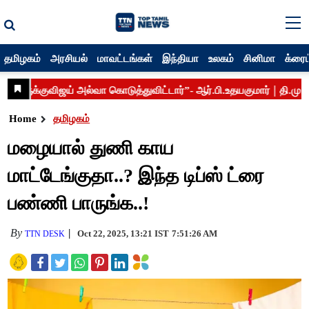
தமிழகம்
அரசியல்
மாவட்டங்கள்
இந்தியா
உலகம்
சினிமா
க்ரைம
Home
தமிழகம்
மழையால் துணி காய
மாட்டேங்குதா..? இந்த டிப்ஸ் ட்ரை
பண்ணி பாருங்க..!
By
Oct 22, 2025, 13:21 IST
7:51:26 AM
TTN DESK