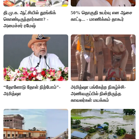
தி.மு.க. ஆட்சியில் தூங்கிக்
50% தொகுதி உயர்வு என ஆசை
கொண்டிருந்தார்களா? -
காட்டி... - மாணிக்கம் தாகூர்
அமைச்சர் ரமேஷ்
“தோளோடு தோள் நிற்போம்”-
அமித்ஷா பங்கேற்ற நிகழ்ச்சி-
அமித்ஷா
அணிவகுப்பில் நின்றிருந்த
காவலர்கள் மயக்கம்