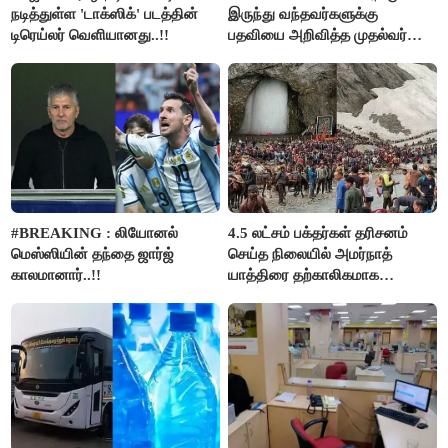
நடித்துள்ள 'டாக்‌ஸிக்' படத்தின்
இருந்து வந்தவர்களுக்கு
டிரெய்லர் வெளியானது..!!
பதவியை அறிவித்த முதல்வர்
விஜய்..!!
#BREAKING : லியோனல்
4.5 லட்சம் பக்தர்கள் தரிசனம்
மெஸ்ஸியின் தந்தை ஜார்ஜ்
செய்த நிலையில் அமர்நாத்
காலமானார்..!!
யாத்திரை தற்காலிகமாக
நிறுத்தம்..!!