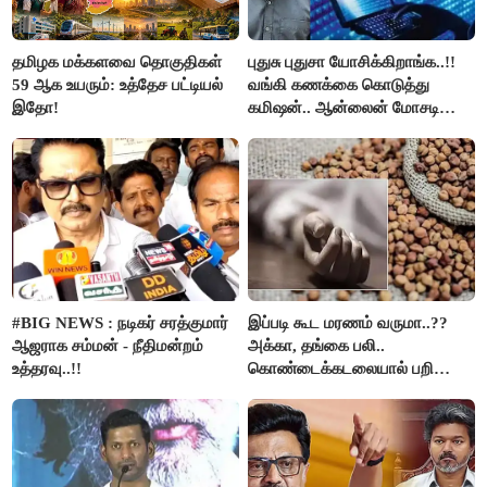
தமிழக மக்களவை தொகுதிகள்
புதுசு புதுசா யோசிக்கிறாங்க..!!
59 ஆக உயரும்: உத்தேச பட்டியல்
வங்கி கணக்கை கொடுத்து
இதோ!
கமிஷன்.. ஆன்லைன் மோசடி
கும்பலுக்கு உதவிய வாலிபர்
கைது..!!
#BIG NEWS : நடிகர் சரத்குமார்
இப்படி கூட மரணம் வருமா..??
ஆஜராக சம்மன் - நீதிமன்றம்
அக்கா, தங்கை பலி..
உத்தரவு..!!
கொண்டைக்கடலையால் பறிபோன
உயிர்கள்..!!