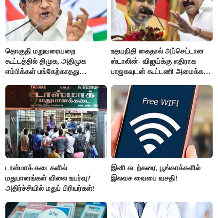
தொகுதி மறுவரையறை
உதயநிதி கைதால் அப்செட்டான
கூட்டத்தில் திமுக, அதிமுக
ஸ்டாலின்- விஜய்க்கு எதிராக
எம்பிக்கள் பங்கேற்காதது
பாஜகவுடன் கூட்டணி அமைக்க
வருத்தமளிக்கிறது- ப.சிதம்பரம்
திட்டம்
டாஸ்மாக் கடைகளில்
இனி கடற்கரை, பூங்காக்களில்
மதுபானங்கள் விலை உயர்வு?
இலவச வைபை வசதி!
அதிர்ச்சியில் மதுப் பிரியர்கள்!