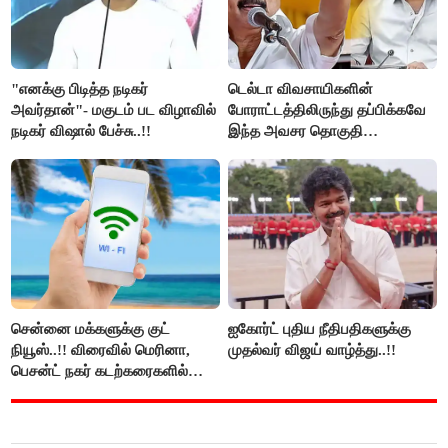
"எனக்கு பிடித்த நடிகர்
டெல்டா விவசாயிகளின்
அவர்தான்"- மகுடம் பட விழாவில்
போராட்டத்திலிருந்து தப்பிக்கவே
நடிகர் விஷால் பேச்சு..!!
இந்த அவசர தொகுதி
மறுவரையறை நாடகத்தை
அரங்கேற்றுகிறார் முதலமைச்சர் -
திமுக ஐடி விங்..!!
சென்னை மக்களுக்கு குட்
ஐகோர்ட் புதிய நீதிபதிகளுக்கு
நியூஸ்..!! விரைவில் மெரினா,
முதல்வர் விஜய் வாழ்த்து..!!
பெசன்ட் நகர் கடற்கரைகளில்
இலவச Wi-Fi வசதி..!!