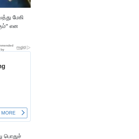
ைத்து மேகி
ும்” என
து பொதுச்