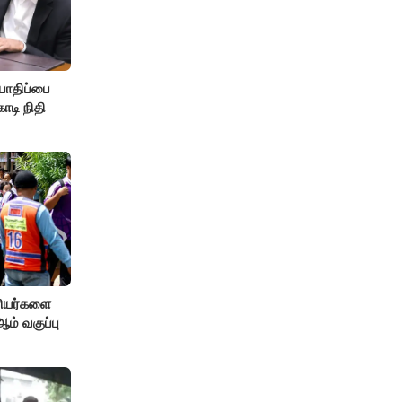
பாதிப்பை
ோடி நிதி
ரியர்களை
் வகுப்பு