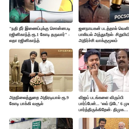
"நதி நீர் இணைப்புக்கு சொன்னபடி
ஜனநாயகன் படத்தால் வெளி
ரஜினிகாந்த் ரூ.1 கோடி தருவார்" -
பாலியல் அத்துமீறல்- சிறுமிய
லதா ரஜினிகாந்த்
அதிர்ச்சி வாக்குமூலம்
அறநிலைத்துறை அதிரடியால் ரூ.9
விஜய் படங்களை விரும்பி
கோடி பாக்கி வசூல்
பார்ப்பேன்... ‘லவ் டுடே’ 6 ம
பார்த்திருக்கிறேன்- திமுக
எம்.எல்.ஏ.நெகிழ்ச்சி