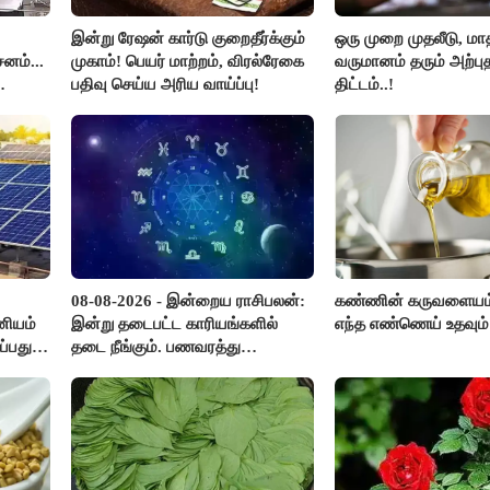
இன்று ரேஷன் கார்டு குறைதீர்க்கும்
ஒரு முறை முதலீடு, மாத
னம்...
முகாம்! பெயர் மாற்றம், விரல்ரேகை
வருமானம் தரும் அற்ப
பதிவு செய்ய அரிய வாய்ப்பு!
திட்டம்..!
ஜுனா
08-08-2026 - இன்றைய ராசிபலன்:
கண்ணின் கருவளையம
ானியம்
இன்று தடைபட்ட காரியங்களில்
எந்த எண்ணெய் உதவும்
ப்பது
தடை நீங்கும். பணவரத்து
எதிர்பார்த்தபடி இருக்கும். ஆன்மீக
எண்ணம் அதிகரிக்கும்..!