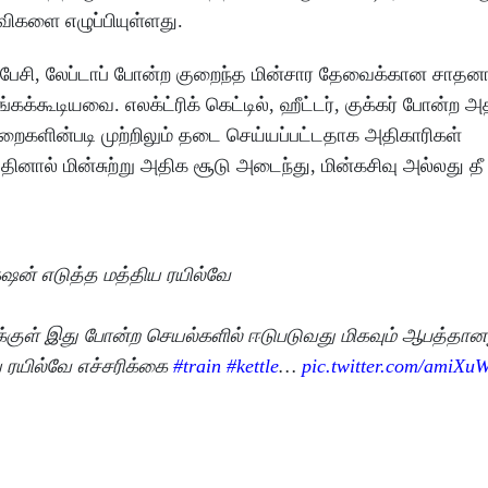
விகளை எழுப்பியுள்ளது.
் கைபேசி, லேப்டாப் போன்ற குறைந்த மின்சார தேவைக்கான சாத
்கூடியவை. எலக்ட்ரிக் கெட்டில், ஹீட்டர், குக்கர் போன்ற அ
ைகளின்படி முற்றிலும் தடை செய்யப்பட்டதாக அதிகாரிகள்
ால் மின்சுற்று அதிக சூடு அடைந்து, மின்கசிவு அல்லது தீ 
்‌ஷன் எடுத்த மத்திய ரயில்வே
லுக்குள் இது போன்ற செயல்களில் ஈடுபடுவது மிகவும் ஆபத்தானத
 ரயில்வே எச்சரிக்கை
#train
#kettle
…
pic.twitter.com/amiX