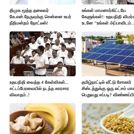
திமுக மூத்த தலைவர்
உங்கள் மாமனார்கிட்டயே
கே.என்.நேருவுக்கு சென்னை உயர்
கேளுங்கள்!: உதயநிதி விமர்ச
நீதிமன்றம் நோட்டீஸ்!
உடனே "உங்கள் அப்பாவிடம்
கேளுங்கள்" என ஆதவ் அர்
பதிலடி!
உதயநிதி வைத்த 4 கேள்விகள்...
தமிழ்நாட்டில் வீட்டு சோலார்
சட்டப்பேரவையில் நடந்த காரசார
சிஸ்டத்துக்கு ஒரு லட்சம் ம
விவாதம்..!
பெறுவது எப்படி? விண்ணப்பி
எப்படி?