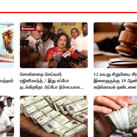
சொன்னதை செய்வார்
12 வயது சிறுமியை சீர
த்தார்
ரஜினிகாந்த்..! இது எப்போ
இளைஞருக்கு 10 ஆண்
நடக்கிறதோ அப்போ நிச்சயமாக
கடுங்காவல் தண்டனை
ரஜினி ₹1 கோடி தருவார் - லதா
ரஜினிகாந்த்..!