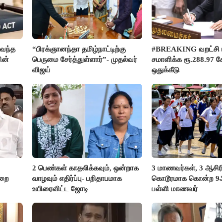
வந்த
“பிரக்ஞானந்தா தமிழ்நாட்டிற்கு
#BREAKING வறட்சி 
ின்
பெருமை சேர்த்துள்ளார்”- முதல்வர்
சமாளிக்க ரூ.288.97 க
விஜய்
ஒதுக்கீடு
2 பெண்கள் காதலிக்கவும், ஒன்றாக
3 மாணவர்கள், 3 ஆசி
ுறை
வாழவும் எதிர்ப்பு- பறிதாபமாக
கொடூரமாக கொன்ற 9ஆம
உயிரைவிட்ட ஜோடி
பள்ளி மாணவர்