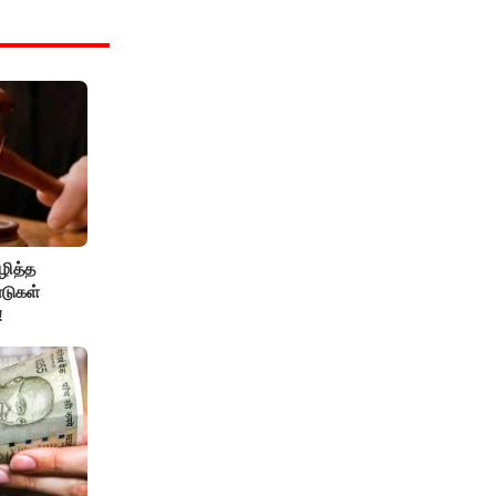
ழித்த
டுகள்
!