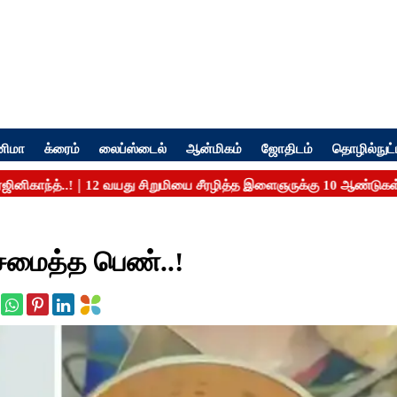
னிமா
க்ரைம்
லைப்ஸ்டைல்
ஆன்மிகம்
ஜோதிடம்
தொழில்நுட்
 சமைத்த பெண்..!