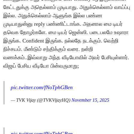
கேட்டதுக்கு அதெல்லாம் முடியாது. அதுக்கெல்லாம் வாய்ப்பு
இல்ல. அதுக்கெல்லாம் ஆளுங்க இல்ல பண்ண
முடியாதுன்னு reply பண்ணிட்டாங்க. அதனால மை டியர்
தவெக தோழர்களே. மை டியர் ஜென்ஸி. படைபலமே உஷாரா
இருங்க. Confident இருங்க. நல்லதே நடக்கும். வெற்றி
நிச்சயம். மீண்டும் சந்திக்கும் வரை. நன்றி
வணக்கம்..இவ்வாறு அந்த வீடியோவில் அவர் பேசியுள்ளார்.
விஜய் பேசிய வீடியோ பின்வருமாறு;
pic.twitter.com/fNoTphGBen
— TVK Vijay (@TVKVijayHQ)
November 15, 2025
pic.twitter.com/fNoTphGBen