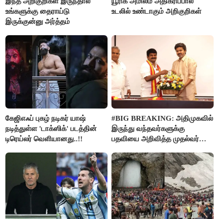
இந்த அறிகுறிகள் இருந்தால்
யூரிக் அமிலம் அதிகரிப்பால்
உங்களுக்கு தைராய்டு
உடலில் உண்டாகும் அறிகுறிகள்
இருக்குன்னு அர்த்தம்
கேஜிஎஃப் புகழ் நடிகர் யாஷ்
#BIG BREAKING: அதிமுகவில்
நடித்துள்ள 'டாக்‌ஸிக்' படத்தின்
இருந்து வந்தவர்களுக்கு
டிரெய்லர் வெளியானது..!!
பதவியை அறிவித்த முதல்வர்
விஜய்..!!