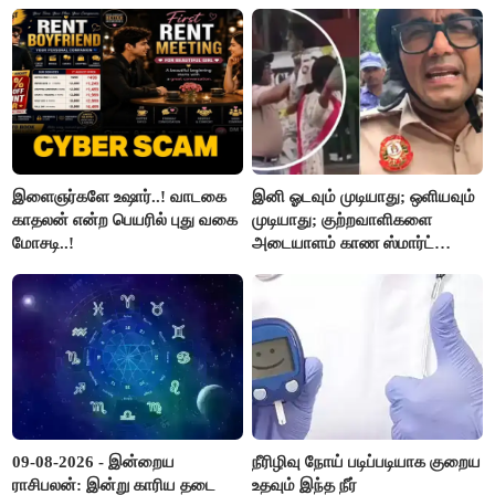
அரசு உத்தரவு..!
இளைஞர்களே உஷார்..! வாடகை
இனி ஓடவும் முடியாது; ஒளியவும்
காதலன் என்ற பெயரில் புது வகை
முடியாது; குற்றவாளிகளை
மோசடி..!
அடையாளம் காண ஸ்மார்ட்
கண்ணாடிகளை பயன்படுத்த
போலீசார் முடிவு..!
09-08-2026 - இன்றைய
நீரிழிவு நோய் படிப்படியாக குறைய
ராசிபலன்: இன்று காரிய தடை
உதவும் இந்த நீர்