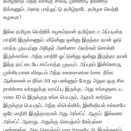
தமிழ்நாடு அந்த வாக்கு சாவடி முன்னாடி திரண்டு
நிக்கணும். அதை பாத்துட்டு தமிழ்நாடே தமிழக வெற்றி
கழகமா?
இல்ல தமிழக வெற்றிக் கழகம்தான் தமிழ்நாடா அப்படின்ற
மாதிரி இருக்கணும். வீடுன்னு ஒன்னு இருந்தா தான் ஓடு
மாத்த முடியும்னு அறிஞர் அண்ணா அவர்கள் சொல்லி
இருக்காங்க. அந்த மாதிரி ஓட்டுன்னு ஒன்னு இருந்தா தான்
இந்த நாட்டையே காப்பாத்த முடியும். அப்புறம் இன்னொரு
முக்கியமான விஷயம் அந்த enumeration form. நீங்க
ஆன்லைன் ல நீங்க fill up பண்ணும் போது அதுல ஒரு சில
problems வர்றதுக்கு வாய்ப்பு இருக்கு. அது உங்களுடைய
voter ID ல் இருக்குற உங்க பெயரும், ஆதார் கார்டுல
இருக்குற பெயரும், அந்த ஸ்பெல்லிங், இனிஷியல் எல்லாமே
ஒரே மாதிரி இருந்தாதான் அது அக்சப்ட் ஆகும். இல்லனா
அக்சப்ட் ஆகாது. அதுக்கு கொஞ்சம் கேர்புல்லா
பண்ணுங்க. அது கொஞ்சம் user friendly ஆ இருக்கலாம்.