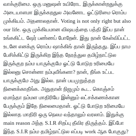
வாக்குரிமை. ஒரு மனுஷன் உயிரோட இருக்கான்றதுக்கு
அடையாளமா இருக்கறதுல அவனோட ஓட்டுரிமை ரொம்ப
முக்கியம். அதனாலதான். Voting is not only right but also
our life. ஒரு முக்கியமான விஷயத்தை பத்தி இப்ப நான்
உங்ககிட்ட ஷேர் பண்ணப் போறேன். இது நான் கேள்விப்பட்ட
உடனே எனக்கு ரொம்ப ஷாக்கிங் தான் இருந்தது. இப்ப நாம
பேசிக்கிட்டு இருக்கிற இந்த நேரத்துல தமிழ்நாட்டுல
இருக்குற நம்ம யாருக்குமே ஓட்டு போடுற உரிமையே
இல்லனு சொன்னா நம்புவீங்களா? நான், நீங்க உட்பட
யாருக்குமே அது இல்ல. நான் பயமுறுத்தற
நினைக்காதீங்க. அதுதான் நிஜமும் கூட. கொஞ்சம்
ஏமாந்தா நம்மள மாதிரியே இன்னும் லட்சக்கணக்கான
பேருக்கும் இதே நிலைமைதான். ஓட்டு போடுற உரிமையே
இல்லாத மாதிரி ஒரு நெலம வந்தாலும் வரலாம். இதுக்கு
main reason அந்த S.I.R சிறப்பு தீவிர திருத்தம். இப்போ
இந்த S.I.R நம்ம தமிழ்நாட்டுல எப்படி work ஆக போகுது?