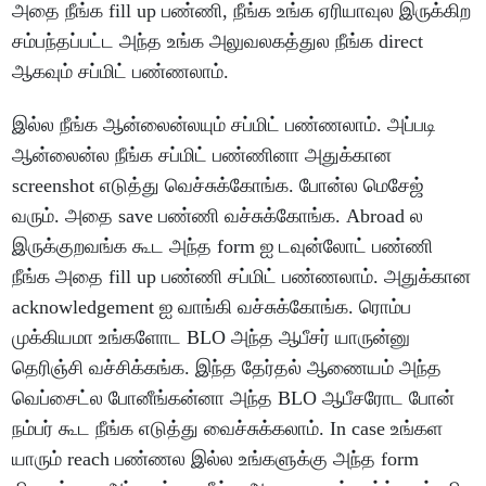
அதை நீங்க fill up பண்ணி, நீங்க உங்க ஏரியாவுல இருக்கிற
சம்பந்தப்பட்ட அந்த உங்க அலுவலகத்துல நீங்க direct
ஆகவும் சப்மிட் பண்ணலாம்.
இல்ல நீங்க ஆன்லைன்லயும் சப்மிட் பண்ணலாம். அப்படி
ஆன்லைன்ல நீங்க சப்மிட் பண்ணினா அதுக்கான
screenshot எடுத்து வெச்சுக்கோங்க. போன்ல மெசேஜ்
வரும். அதை save பண்ணி வச்சுக்கோங்க. Abroad ல
இருக்குறவங்க கூட அந்த form ஐ டவுன்லோட் பண்ணி
நீங்க அதை fill up பண்ணி சப்மிட் பண்ணலாம். அதுக்கான
acknowledgement ஐ வாங்கி வச்சுக்கோங்க. ரொம்ப
முக்கியமா உங்களோட BLO அந்த ஆபீசர் யாருன்னு
தெரிஞ்சி வச்சிக்கங்க. இந்த தேர்தல் ஆணையம் அந்த
வெப்சைட்ல போனீங்கன்னா அந்த BLO ஆபீசரோட போன்
நம்பர் கூட நீங்க எடுத்து வைச்சுக்கலாம். In case உங்கள
யாரும் reach பண்ணல இல்ல உங்களுக்கு அந்த form