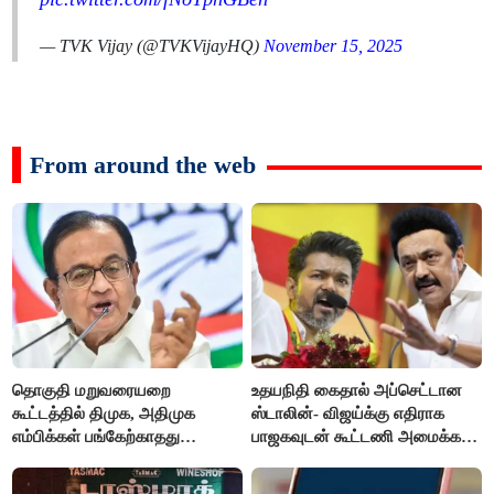
— TVK Vijay (@TVKVijayHQ)
November 15, 2025
From around the web
தொகுதி மறுவரையறை
உதயநிதி கைதால் அப்செட்டான
கூட்டத்தில் திமுக, அதிமுக
ஸ்டாலின்- விஜய்க்கு எதிராக
எம்பிக்கள் பங்கேற்காதது
பாஜகவுடன் கூட்டணி அமைக்க
வருத்தமளிக்கிறது- ப.சிதம்பரம்
திட்டம்