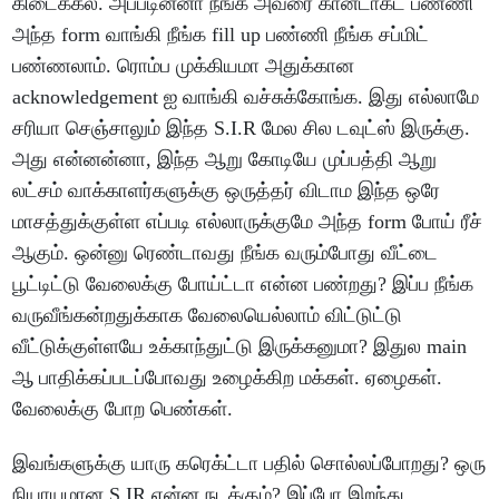
கிடைக்கல. அப்படின்னா நீங்க அவரை கான்டாக்ட் பண்ணி
அந்த form வாங்கி நீங்க fill up பண்ணி நீங்க சப்மிட்
பண்ணலாம். ரொம்ப முக்கியமா அதுக்கான
acknowledgement ஐ வாங்கி வச்சுக்கோங்க. இது எல்லாமே
சரியா செஞ்சாலும் இந்த S.I.R மேல சில டவுட்ஸ் இருக்கு.
அது என்னன்னா, இந்த ஆறு கோடியே முப்பத்தி ஆறு
லட்சம் வாக்காளர்களுக்கு ஒருத்தர் விடாம இந்த ஒரே
மாசத்துக்குள்ள எப்படி எல்லாருக்குமே அந்த form போய் ரீச்
ஆகும். ஒன்னு ரெண்டாவது நீங்க வரும்போது வீட்டை
பூட்டிட்டு வேலைக்கு போய்ட்டா என்ன பண்றது? இப்ப நீங்க
வருவீங்கன்றதுக்காக வேலையெல்லாம் விட்டுட்டு
வீட்டுக்குள்ளயே உக்காந்துட்டு இருக்கனுமா? இதுல main
ஆ பாதிக்கப்படப்போவது உழைக்கிற மக்கள். ஏழைகள்.
வேலைக்கு போற பெண்கள்.
இவங்களுக்கு யாரு கரெக்ட்டா பதில் சொல்லப்போறது? ஒரு
நியாயமான S.IR என்ன நடக்கும்? இப்போ இறந்து