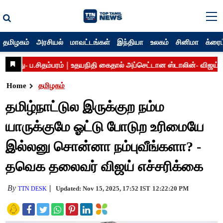
தமிழகம்
அரசியல்
மாவட்டங்கள்
இந்தியா
உலகம்
சினிமா
க்ரைம
Home
தமிழகம்
தமிழ்நாட்டுல இருக்குற நம்ம
யாருக்குமே ஓட்டு போடுற உரிமையே
இல்லனு சொன்னா நம்புவீங்களா? -
தவெக தலைவர் விஜய் எச்சரிக்கை
By
Updated: Nov 15, 2025, 17:52 IST
12:22:20 PM
TTN DESK