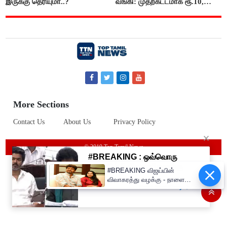
இருக்கு தெரியுமா..?
வங்கி: முதற்கட்டமாக ரூ.10,
ரூ.20 நோட்டுகள் அச்சடிப்பு!
More Sections
Contact Us
About Us
Privacy Policy
© 2019 Top Tamil News
#BREAKING விஜய்யின்
விவாகரத்து வழக்கு - நாளை
விசாரணை