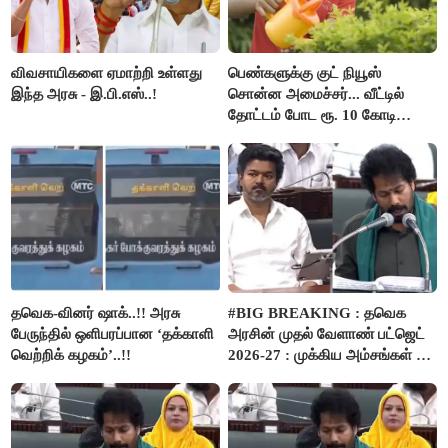
விவசாயிகளை ஏமாற்றி உள்ளது
பெண்களுக்கு குட் நியூஸ்
இந்த அரசு - இ.பி.எஸ்..!
சொன்ன அமைச்சர்... வீட்டில்
தோட்டம் போட ரூ. 10 கோடி
நிதி..!
தவெக-வினர் ஷாக்..!! அரசு
#BIG BREAKING : தவெக
பேருந்தில் ஒளிபரப்பான ‘தக்காளி
அரசின் முதல் வேளாண் பட்ஜெட்
வெற்றிக் கழகம்’..!!
2026-27 : முக்கிய அம்சங்கள் ஓர்
பார்வை..!