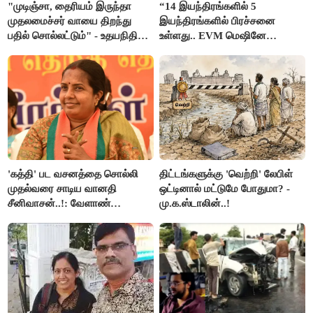
"முடிஞ்சா, தைரியம் இருந்தா
“14 இயந்திரங்களில் 5
முதலமைச்சர் வாயை திறந்து
இயந்திரங்களில் பிரச்சனை
பதில் சொல்லட்டும்" - உதயநிதி
உள்ளது.. EVM மெஷினே
ஸ்டாலின்
பிரச்சனையா இருக்கு”- என்.ஆர்.
இளங்கோ
'கத்தி' பட வசனத்தை சொல்லி
திட்டங்களுக்கு 'வெற்றி' லேபிள்
முதல்வரை சாடிய வானதி
ஒட்டினால் மட்டுமே போதுமா? -
சீனிவாசன்..!: வேளாண்
மு.க.ஸ்டாலின்..!
பட்ஜெட்டுக்கு பாஜக கடும்
எதிர்ப்பு!