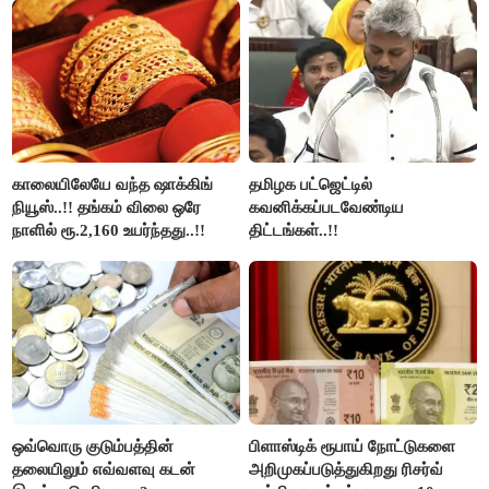
வினோத்..!
காலையிலேயே வந்த ஷாக்கிங்
தமிழக பட்ஜெட்டில்
நியூஸ்..!! தங்கம் விலை ஒரே
கவனிக்கப்படவேண்டிய
நாளில் ரூ.2,160 உயர்ந்தது..!!
திட்டங்கள்..!!
ஒவ்வொரு குடும்பத்தின்
பிளாஸ்டிக் ரூபாய் நோட்டுகளை
தலையிலும் எவ்வளவு கடன்
அறிமுகப்படுத்துகிறது ரிசர்வ்