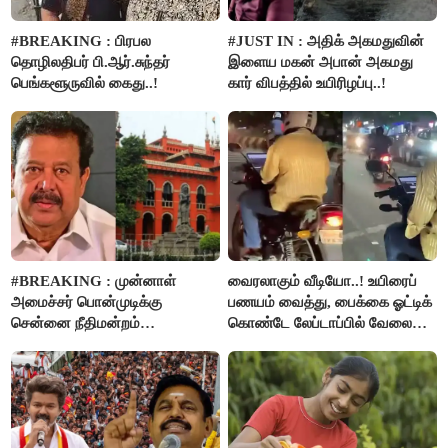
#BREAKING : பிரபல
#JUST IN : அதிக் அகமதுவின்
தொழிலதிபர் பி.ஆர்.சுந்தர்
இளைய மகன் அபான் அகமது
பெங்களூருவில் கைது..!
கார் விபத்தில் உயிரிழப்பு..!
#BREAKING : முன்னாள்
வைரலாகும் வீடியோ..! உயிரைப்
அமைச்சர் பொன்முடிக்கு
பணயம் வைத்து, பைக்கை ஓட்டிக்
சென்னை நீதிமன்றம்
கொண்டே லேப்டாப்பில் வேலை
பிடிவாரண்ட்..!
பார்த்த நபர்..!