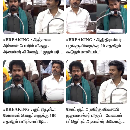
#BREAKING : அஞ்சலை
#BREAKING : ஆதிதிராவிடர் –
அம்மாள் பெயரில் விருது -
பழங்குடியினருக்கு 20 சதவீதம்
அமைச்சர் வினோத்..! முதல் பரிசு
கூடுதல் மானியம்..!
ரூ.2.50 லட்சம் வழங்கப்படும்..!
#BREAKING : குட் நியூஸ்..!
கோட் சூட் அணிந்த விவசாயி
வேளாண் பொருட்களுக்கு 100
முதலமைச்சர் விஜய் - வேளாண்
சதவீதம் பயிர்க்காப்பீடு
பட்ஜெட்டில் அமைச்சர் வினோத்
வழங்கபடும் - அமைச்சர்
பெருமிதம்..!