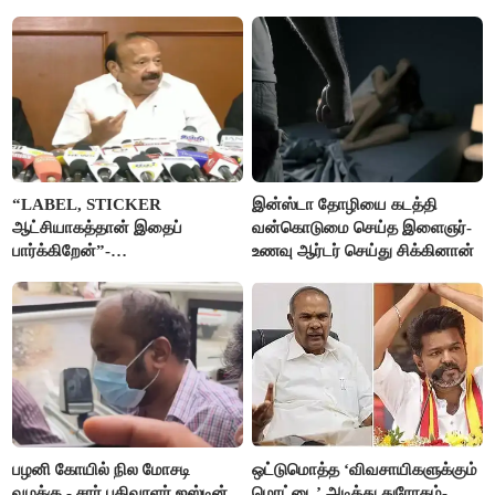
“LABEL, STICKER
இன்ஸ்டா தோழியை கடத்தி
ஆட்சியாகத்தான் இதைப்
வன்கொடுமை செய்த இளைஞர்-
பார்க்கிறேன்”-
உணவு ஆர்டர் செய்து சிக்கினான்
எம்.ஆர்.கே.பன்னீர்செல்வம்
பழனி கோயில் நில மோசடி
ஒட்டுமொத்த ‘விவசாயிகளுக்கும்
வழக்கு - சார் பதிவாளர் ஜஸ்டின்
மொட்டை’ அடித்து துரோகம்-