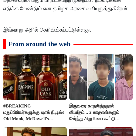
அனைவரின் மீதும் பாரபட்சமற்ற முறையில் நடவடிக்கை
எடுக்க வேண்டும் என தமிழக அரசை வலியுறுத்துகிறேன்.
இவ்வாறு அதில் தெரிவிக்கப்பட்டுள்ளது.
From around the web
#BREAKING
இருவரை காதலித்ததால்
மதுப்பிரியர்களுக்கு ஷாக் நியூஸ்!
விபரீதம்... 2 காதலன்களும்
Old Monk, McDowell's
சேர்ந்து சிறுமியை கூட்டு
மதுபானங்களை விற்பனை செய்ய
வன்கொடுமை செய்து கொலை
FSSAI தடை
செய்த கொடூரம்