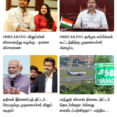
#BREAKING விஜய்யின்
#BREAKING தமிழக எம்பிக்கள்
விவாகரத்து வழக்கு - நாளை
கூட்டத்திற்கு முதலமைச்சர்
விசாரணை
அழைப்பு
நதிகள் இணைப்புத் திட்டம் -
பரந்தூர் விமான நிலைய திட்டம்
பிரமருக்கு முதலமைச்சர் விஜய்
தொடர்கிறதா அல்லது
கடிதம்!
கைவிடப்படுகிறதா?- மத்திய
அரசு விளக்கம்