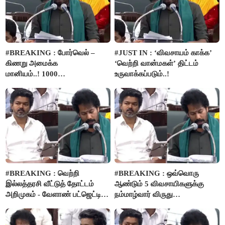
#BREAKING : போர்வெல் –
#JUST IN : ‘விவசாயம் காக்க’
கிணறு அமைக்க
‘வெற்றி வான்மகள்’ திட்டம்
மானியம்..! 1000
உருவாக்கப்படும்..!
விவசாயிகளுக்கு மானியத்தில்
பம்புசெட் வழங்கப்படும்..!
#BREAKING : வெற்றி
#BREAKING : ஒவ்வொரு
இல்லத்தரசி வீட்டுத் தோட்டம்
ஆண்டும் 5 விவசாயிகளுக்கு
அறிமுகம் - வேளாண் பட்ஜெட்டில்
நம்மாழ்வார் விருது
அறிவிப்பு..!
வழங்கப்படும்..!