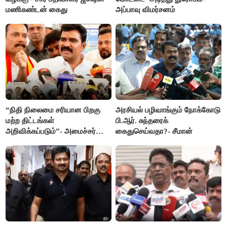
மணிகண்டன் கைது
அப்பாவு விமர்சனம்
“நிதி நிலைமை சரியான பிறகு
அரசியல் பழிவாங்கும் நோக்கோடு
மற்ற திட்டங்கள்
பி.ஆர். சுந்தரைக்
அறிவிக்கப்படும்”- அமைச்சர்
கைதுசெய்வதா?- சீமான்
நிர்மல்குமார் விளக்கம்