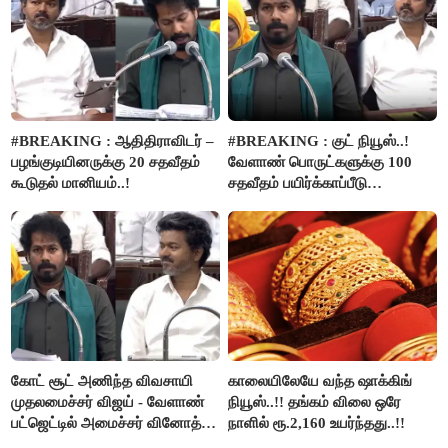
#BREAKING : ஆதிதிராவிடர் –
#BREAKING : குட் நியூஸ்..!
பழங்குடியினருக்கு 20 சதவீதம்
வேளாண் பொருட்களுக்கு 100
கூடுதல் மானியம்..!
சதவீதம் பயிர்க்காப்பீடு
வழங்கபடும் - அமைச்சர்
வினோத்..!
கோட் சூட் அணிந்த விவசாயி
காலையிலேயே வந்த ஷாக்கிங்
முதலமைச்சர் விஜய் - வேளாண்
நியூஸ்..!! தங்கம் விலை ஒரே
பட்ஜெட்டில் அமைச்சர் வினோத்
நாளில் ரூ.2,160 உயர்ந்தது..!!
பெருமிதம்..!