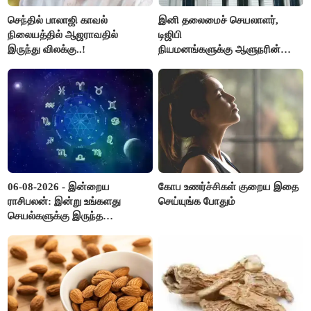
செந்தில் பாலாஜி காவல்
இனி தலைமைச் செயலாளர்,
நிலையத்தில் ஆஜராவதில்
டிஜிபி
இருந்து விலக்கு..!
நியமனங்களுக்கு ஆளுநரின்
ஒப்புதல் தேவையில்லை -
தமிழ்நாடு அரசு அதிரடி..!
06-08-2026 - இன்றைய
கோப உணர்ச்சிகள் குறைய இதை
ராசிபலன்: இன்று உங்களது
செய்யுங்க போதும்
செயல்களுக்கு இருந்த
முட்டுகட்டைகள் விலகும்.
எதிர்பார்த்த உதவிகள் கிடைக்கும்.
பணவரத்து கூடும்..!