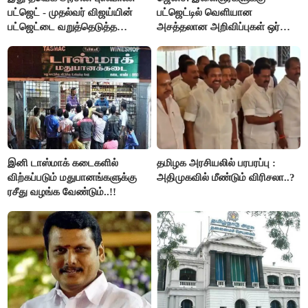
பட்ஜெட் - முதல்வர் விஜய்யின்
பட்ஜெட்டில் வெளியான
பட்ஜெட்டை வறுத்தெடுத்த
அசத்தலான அறிவிப்புகள் ஒர்
மு.க.ஸ்டாலின், இபிஎஸ்..!
பார்வை..!
இனி டாஸ்மாக் கடைகளில்
தமிழக அரசியலில் பரபரப்பு :
விற்கப்படும் மதுபானங்களுக்கு
அதிமுகவில் மீண்டும் விரிசலா..?
ரசீது வழங்க வேண்டும்..!!