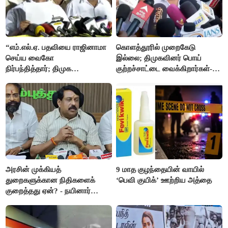
“எம்.எல்.ஏ. பதவியை ராஜினாமா
கொளத்தூரில் முறைகேடு
செய்ய வைகோ
இல்லை; திமுகவினர் பொய்
நிர்பந்தித்தார்; திமுக
குற்றச்சாட்டை வைக்கிறார்கள்-
எம்.எல்.ஏக்களாகவே
வி.எஸ்.பாபு
தொடர்கிறோம்”- மதிமுக
எம்.எல்.ஏக்கள் பரபரப்பு பேட்டி
அரசின் முக்கியத்
9 மாத குழந்தையின் வாயில்
துறைகளுக்கான நிதிகளைக்
‘பெவி குயிக்’ ஊற்றிய அத்தை
குறைத்தது ஏன்? - நயினார்
நாகேந்திரன்