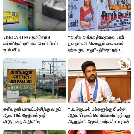
#BREAKING தமிழ்நாடு
“அன்பு அக்கா த்ரிஷாவை யார்
எக்ஸ்பிரஸ் ரயிலில் வெட்டப்பட்ட
தவறாக பேசினாலும் எங்களால்
உடல் மீட்பு
ஏற்க முடியாது”- த்ரிஷா நற்பணி
மன்றத்தினர் போஸ்டர்
அரியலூர் மாவட்டத்திற்கு வரும்
“பட்ஜெட்டில் மக்களுக்கு பிடித்த
ஆக. 10ம் தேதி உள்ளூர்
அறிவிப்புகள் வெளியாகியிருப்பது
விடுமுறை அறிவிப்பு
ஆறுதல்”- ஜோஸ் சார்லஸ் மார்டின்