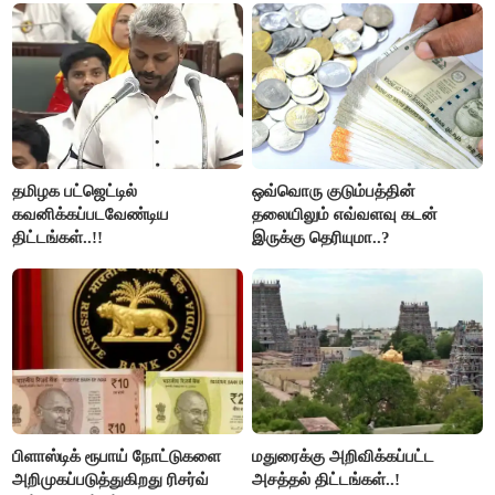
தமிழக பட்ஜெட்டில்
ஒவ்வொரு குடும்பத்தின்
கவனிக்கப்படவேண்டிய
தலையிலும் எவ்வளவு கடன்
திட்டங்கள்..!!
இருக்கு தெரியுமா..?
பிளாஸ்டிக் ரூபாய் நோட்டுகளை
மதுரைக்கு அறிவிக்கப்பட்ட
அறிமுகப்படுத்துகிறது ரிசர்வ்
அசத்தல் திட்டங்கள்..!