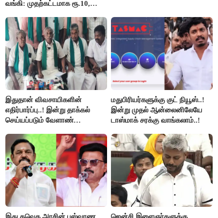
வங்கி: முதற்கட்டமாக ரூ.10,
ரூ.20 நோட்டுகள் அச்சடிப்பு!
இதுதான் விவசாயிகளின்
மதுபிரியர்களுக்கு குட் நியூஸ்..!
எதிர்பார்ப்பு..! இன்று தாக்கல்
இன்று முதல் ஆன்லைனிலேயே
செய்யப்படும் வேளாண்
டாஸ்மாக் சரக்கு வாங்கலாம்..!
பட்ஜெட்டுக்கு பி.ஆர்.பாண்டியன்
கோரிக்கை!
இது தவெக அரசின் புஸ்வாண
ஜென்சி இளைஞர்களுக்கு