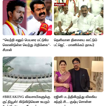
“வெற்றி எனும் பெயரை மட்டுமே
தெளிவான திசையை காட்டும்
கொண்டுள்ள வெற்று அறிக்கை”-
பட்ஜெட் - மாணிக்கம் தாகூர்
சீமான்
#BREAKING விவசாயிகளுக்கு
ரஜினி படத்திலிருந்து விலகிய
குட்நியூஸ்! கிடுகிடுவென உயரும்
சுந்தர்.சி... குஷ்பு சொன்ன