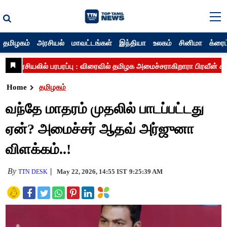
தமிழகம்
அரசியல்
மாவட்டங்கள்
இந்தியா
உலகம்
சினிமா
க்ரைம
Home
தமிழகம்
வந்தே மாதரம் முதலில் பாடப்பட்டது
ஏன்? அமைச்சர் ஆதவ் அர்ஜுனா
விளக்கம்..!
By
May 22, 2026, 14:55 IST
9:25:39 AM
TTN DESK