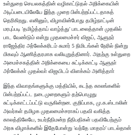
உள்துறை செயலகத்தின் வழிகாட்டுதல் அறிக்கையின்
அடிப்படையிலேயே இந்த முறை பின்பற்றப்பட்டதாகத்
தெரிகிறது. எனினும், விழாவின்போது தமிழ்நாட்டின்
மரபுப்படி 'தமிழ்த்தாய் வாழ்த்து' பாடலைத்தான் முதலில்
பாட வேண்டும் என்று முதலமைச்சர் விஜய், ஆளுநர்
ராஜேந்திர அர்லேக்கரிடம் சுமார் 5 நிமிடங்கள் நேரில் நின்று
மிகவும் ஆணித்தரமாக வலியுறுத்தினார். அதற்கு உள்துறை
அமைச்சகத்தின் அறிக்கையை சுட்டிக்காட்டி ஆளுநா்
அா்லேக்கா் முதல்வா் விஜயிடம் விளக்கம் அளித்தாா்
இந்த விவாதங்களுக்கு மத்தியில், கடந்த காலங்களில்
பின்பற்றப்பட்ட நடைமுறைகளும் தற்பொழுது
சுட்டிக்காட்டப்பட்டு வருகின்றன. குறிப்பாக, மு.க.ஸ்டாலின்
அவர்கள் தமிழக முதலமைச்சராகப் பதவி வகித்த
காலத்திலேயே, உயர்நீதிமன்ற நீதிபதிகள் பதவியேற்கும்
அரசு விழாக்களில் இதேபோன்று 'வந்தே மாதரம்' பாடல்தான்