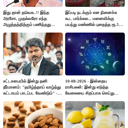
இது தான் தவெக..!! இந்த
இப்படி நடக்கும் என நினைச்சு
அரசோ, முதல்வரோ எந்த
கூட பார்க்கல... மனைவிக்கு
அழுத்தத்திற்கும் பணிந்தது
பயந்து மண்ணில் புதைத்த ரூ.5
கிடையாது; அமைச்சர்
லட்சம்; கடைசியில் நடந்தது...
அருண்ராஜ்..!
சட்டசபையில் இன்று தனி
10-08-2026 - இன்றைய
தீர்மானம்: "தமிழ்த்தாய் வாழ்த்து
ராசிபலன்: இன்று எடுத்த
கட்டாயம் பாடப்பட வேண்டும்" -
வேலையை சிறப்பாக செய்து
முதல்வர் விஜய் முன்மொழிகிறார்!
முடித்து நற்பெயர் பெறுவீர்கள்.
அதே நேரத்தில் கூடுதலாக
உழைக்க வேண்டி இருக்கும்..!