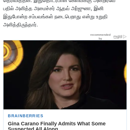
தெரிவித்தன. இதுதொடர்பான கேள்விக்கு அன்றிரவே
பதில் அளித்த அமைச்சர் ஆதவ் அர்ஜுனா, இனி
இதுபோன்ற சம்பவங்கள் நடைபெறாது என்று உறுதி
அளித்திருந்தார்.