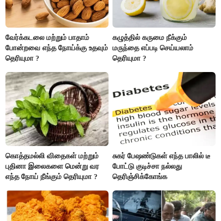
வேர்க்கடலை மற்றும் பாதாம்
கழுத்தில் கருமை நீக்கும்
போன்றவை எந்த நோய்க்கு உதவும்
மருந்தை எப்படி செய்யலாம்
தெரியுமா ?
தெரியுமா ?
கொத்தமல்லி விதைகள் மற்றும்
சுகர் பேஷண்டுகள் எந்த பாலில் டீ
புதினா இலைகளை மென்று வர
போட்டு குடிச்சா நல்லது
எந்த நோய் நீங்கும் தெரியுமா ?
தெரிஞ்சிக்கோங்க