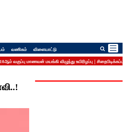
பம்
வணிகம்
விளையாட்டு
வி..!