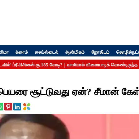
னிமா
க்ரைம்
லைப்ஸ்டைல்
ஆன்மிகம்
ஜோதிடம்
தொழில்நுட்
யரை சூட்டுவது ஏன்? சீமான் கேள்