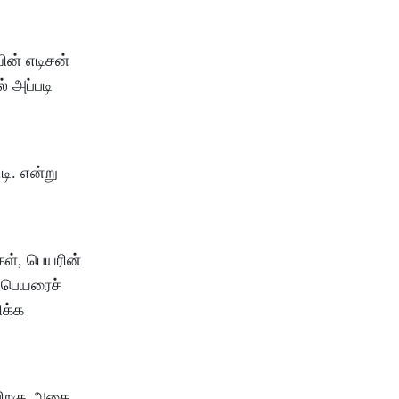
ின் எடிசன்
ல் அப்படி
டி. என்று
கள், பெயரின்
ப்பெயரைச்
ிக்க
 பிறகு அதை