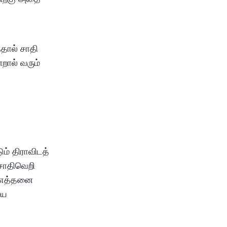
தால் சாதி
றால் வரும்
ம் திராவிடத்
 சாதிவெறி
் எத்தனை
யை