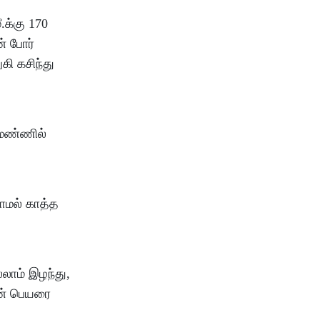
.க்கு 170
ன் போர்
கி கசிந்து
 மண்ணில்
டாமல் காத்த
ாம் இழந்து,
ின் பெயரை