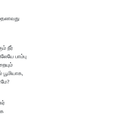
முதலாவது
் நீர்
லேயே பாம்பு
ையும்
் பூமியாக,
ாமே?
ர்
ாக