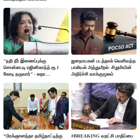
"நதி நீர் இணைப்புக்கு
ஜனநாயகன் படத்தால் வெளிவந்த
சொன்னபடி ரஜினிகாந்த் ரூ.1
பாலியல் அத்துமீறல்- சிறுமியின்
கோடி தருவார்" - லதா
அதிர்ச்சி வாக்குமூலம்
ரஜினிகாந்த்
“பிரக்ஞானந்தா தமிழ்நாட்டிற்கு
#BREAKING வறட்சி பாதிப்பை