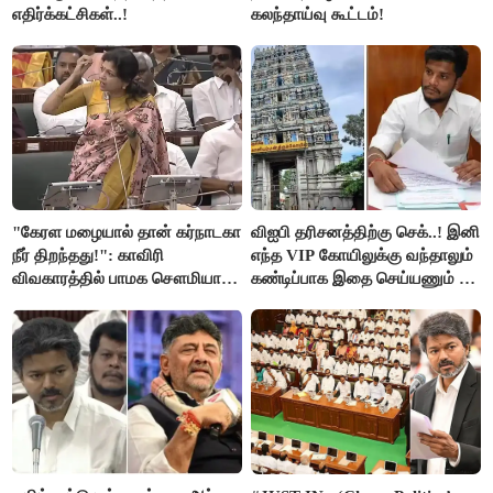
எதிர்க்கட்சிகள்..!
கலந்தாய்வு கூட்டம்!
"கேரள மழையால் தான் கர்நாடகா
விஐபி தரிசனத்திற்கு செக்..! இனி
நீர் திறந்தது!": காவிரி
எந்த VIP கோயிலுக்கு வந்தாலும்
விவகாரத்தில் பாமக சௌமியா
கண்டிப்பாக இதை செய்யணும் -
அன்புமணி சாடல்!
அமைச்சர் ரமேஷ்..!