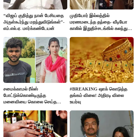
“விஜய் குறித்து நான் பேசியதை
முதியோர் இல்லத்தில்
அருள்கூர்ந்து மறந்துவிடுங்கள்”-
மரணமடைந்த தந்தை- வீடியோ
எம்.எல்.ஏ. மார்க்கண்டேயன்
காலில் இறுதிச்சடங்கில் கலந்து
கொண்ட மகள்கள்
சமைக்காமல் ரீல்ஸ்
#BREAKING ஷாக் கொடுத்த
போட்டுக்கொண்டிருந்த
தங்கம் விலை! அதிரடி விலை
மனைவியை கொலை செய்த
உயர்வு
கணவர்!