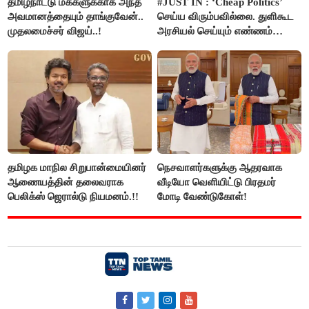
தமிழ்நாட்டு மக்களுக்காக அந்த
#JUST IN : ‘Cheap Politics’
அவமானத்தையும் தாங்குவேன்..
செய்ய விரும்பவில்லை. துளிகூட
முதலமைச்சர் விஜய்..!
அரசியல் செய்யும் எண்ணம்
இல்லை - உதயநிதிக்கு முதல்வர்
விஜய் பதில்!
தமிழக மாநில சிறுபான்மையினர்
நெசவாளர்களுக்கு ஆதரவாக
ஆணையத்தின் தலைவராக
வீடியோ வெளியிட்டு பிரதமர்
பெலிக்ஸ் ஜெரால்டு நியமனம்.!!
மோடி வேண்டுகோள்!