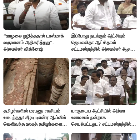
“ஊழலை ஒழித்ததால் டாஸ்மாக்
இப்போது நடக்கும் ஆட்சியும்
வருமானம் அதிகரித்தது”-
ஜெயலலிதா ஆட்சிதான் –
அமைச்சர் விக்னேஷ்
சட்டமன்றத்தில் அமைச்சர் ஆதவ்
அர்ஜுனா அதிரடி பேச்சு!
தமிழர்களின் மரபணு ரகசியம்
யாருடைய ஆட்சியில் அம்மா
உடைந்தது! கீழடி டிஎன்ஏ ஆய்வில்
உணவகம் நன்றாக
வெளிவந்த உலகத் தமிழர்களை
செயல்பட்டது..? சட்டமன்றத்தில்
மெய்சிலிர்க்க வைக்கும் உண்மை!
நடந்த காரசார விவாதம்..!