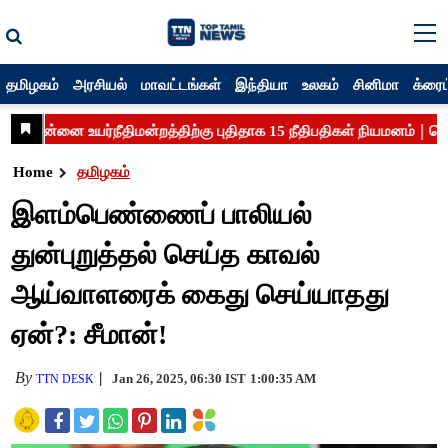
தமிழகம்
அரசியல்
மாவட்டங்கள்
இந்தியா
உலகம்
சினிமா
க்ரைம
Home
தமிழகம்
இளம்பெண்ணைப் பாலியல்
துன்புறுத்தல் செய்த காவல்
ஆய்வாளரைக் கைது செய்யாதது
ஏன்?: சீமான்!
By
Jan 26, 2025, 06:30 IST
1:00:35 AM
TTN DESK