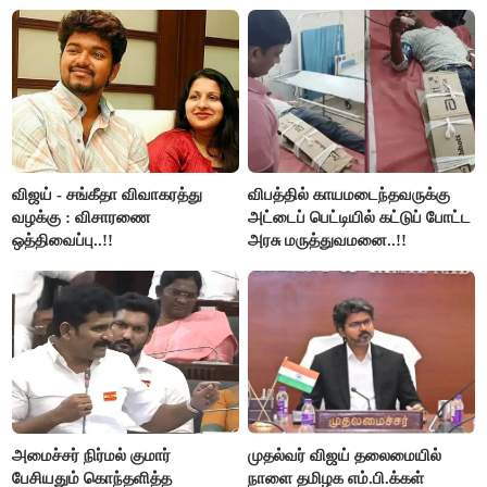
விஜய் - சங்கீதா விவாகரத்து
விபத்தில் காயமடைந்தவருக்கு
வழக்கு : விசாரணை
அட்டைப் பெட்டியில் கட்டுப் போட்ட
ஒத்திவைப்பு..!!
அரசு மருத்துவமனை..!!
அமைச்சர் நிர்மல் குமார்
முதல்வர் விஜய் தலைமையில்
பேசியதும் கொந்தளித்த
நாளை தமிழக எம்.பி.க்கள்