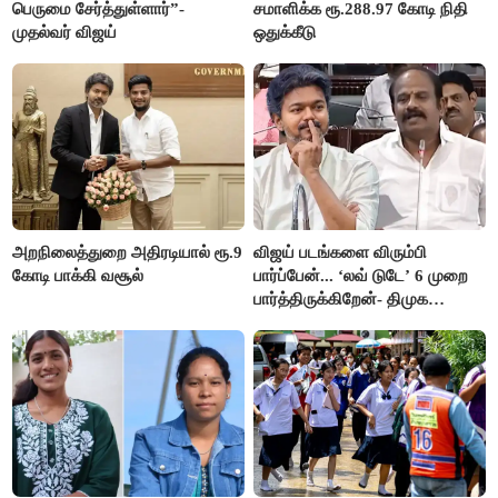
பெருமை சேர்த்துள்ளார்”-
சமாளிக்க ரூ.288.97 கோடி நிதி
முதல்வர் விஜய்
ஒதுக்கீடு
அறநிலைத்துறை அதிரடியால் ரூ.9
விஜய் படங்களை விரும்பி
கோடி பாக்கி வசூல்
பார்ப்பேன்... ‘லவ் டுடே’ 6 முறை
பார்த்திருக்கிறேன்- திமுக
எம்.எல்.ஏ.நெகிழ்ச்சி