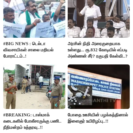
#BIG NEWS : டெல்டா
அரசின் நிதி அரைகுறையாக
விவசாயிகள் சாலை மறியல்
உள்ளது... ரூ.832 கோடியில் எப்படி
போராட்டம்..!
அண்ணன் சீர்? ரகுபதி கேள்வி..?
#BREAKING: டாஸ்மாக்
போதை ஊசியின் பழக்கத்தினால்
கடைகளில் போலீசாருக்கு பணி..
இளைஞர் உயிரிழப்பு..!!
நீதிமன்றம் உத்தரவு..!!