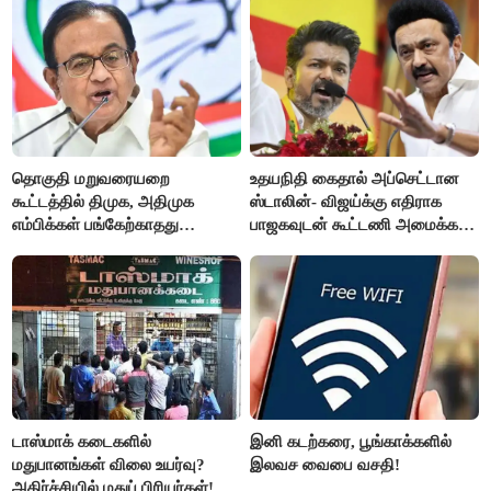
தொகுதி மறுவரையறை
உதயநிதி கைதால் அப்செட்டான
கூட்டத்தில் திமுக, அதிமுக
ஸ்டாலின்- விஜய்க்கு எதிராக
எம்பிக்கள் பங்கேற்காதது
பாஜகவுடன் கூட்டணி அமைக்க
வருத்தமளிக்கிறது- ப.சிதம்பரம்
திட்டம்
டாஸ்மாக் கடைகளில்
இனி கடற்கரை, பூங்காக்களில்
மதுபானங்கள் விலை உயர்வு?
இலவச வைபை வசதி!
அதிர்ச்சியில் மதுப் பிரியர்கள்!