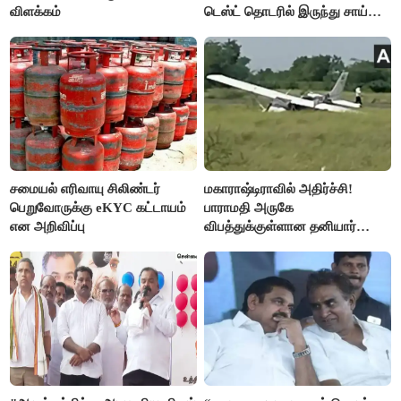
விளக்கம்
டெஸ்ட் தொடரில் இருந்து சாய்
சுதர்சனும் விலகல்
சமையல் எரிவாயு சிலிண்டர்
மகாராஷ்டிராவில் அதிர்ச்சி!
பெறுவோருக்கு eKYC கட்டாயம்
பாராமதி அருகே
என அறிவிப்பு
விபத்துக்குள்ளான தனியார்
பயிற்சி விமானம்