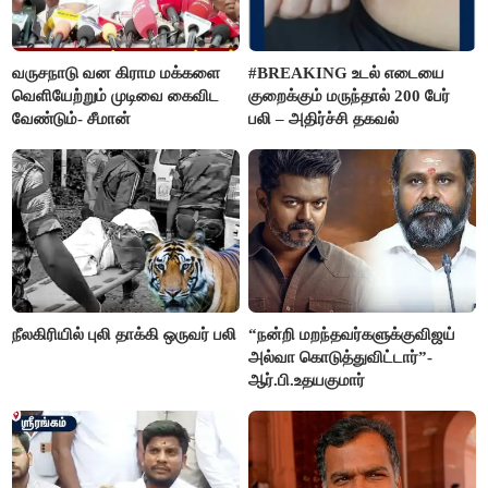
வருசநாடு வன கிராம மக்களை
#BREAKING உடல் எடையை
வெளியேற்றும் முடிவை கைவிட
குறைக்கும் மருந்தால் 200 பேர்
வேண்டும்- சீமான்
பலி – அதிர்ச்சி தகவல்
நீலகிரியில் புலி தாக்கி ஒருவர் பலி
“நன்றி மறந்தவர்களுக்குவிஜய்
அல்வா கொடுத்துவிட்டார்”-
ஆர்.பி.உதயகுமார்