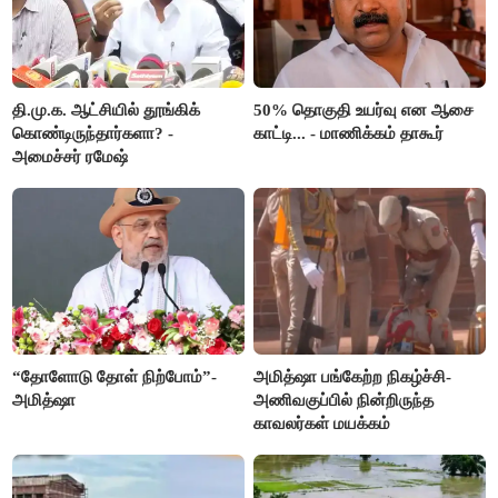
தி.மு.க. ஆட்சியில் தூங்கிக்
50% தொகுதி உயர்வு என ஆசை
கொண்டிருந்தார்களா? -
காட்டி... - மாணிக்கம் தாகூர்
அமைச்சர் ரமேஷ்
“தோளோடு தோள் நிற்போம்”-
அமித்ஷா பங்கேற்ற நிகழ்ச்சி-
அமித்ஷா
அணிவகுப்பில் நின்றிருந்த
காவலர்கள் மயக்கம்