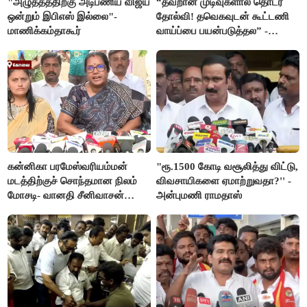
"அழுத்தத்திற்கு அடிபணிய விஜய்
“தவறான முடிவுகளால் தொடர்
ஒன்றும் இபிஎஸ் இல்லை"-
தோல்வி! தவெகவுடன் கூட்டணி
மாணிக்கம்தாகூர்
வாய்ப்பை பயன்படுத்தல” -
இபிஎஸ் மீது சரமாரி குற்றச்சாட்டு
கன்னிகா பரமேஸ்வரியம்மன்
"ரூ.1500 கோடி வசூலித்து விட்டு,
மடத்திற்குச் சொந்தமான நிலம்
விவசாயிகளை ஏமாற்றுவதா?'' -
மோசடி- வானதி சீனிவாசன்
அன்புமணி ராமதாஸ்
கண்டனம்