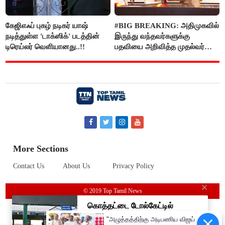
கேஜிஎஃப் புகழ் நடிகர் யாஷ்
#BIG BREAKING: அதிமுகவில்
நடித்துள்ள 'டாக்‌ஸிக்' படத்தின்
இருந்து வந்தவர்களுக்கு
டிரெய்லர் வெளியானது..!!
பதவியை அறிவித்த முதல்வர்
விஜய்..!!
More Sections
Contact Us
About Us
Privacy Policy
© 2019 Top Tamil News
"அழுத்தத்திற்கு அடிபணிய விஜய்