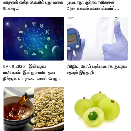
காதலன் என்ற பெயரில் புது வகை
முடியாது; குற்றவாளிகளை
மோசடி..!
அடையாளம் காண ஸ்மார்ட்
கண்ணாடிகளை பயன்படுத்த
போலீசார் முடிவு..!
09-08-2026 - இன்றைய
நீரிழிவு நோய் படிப்படியாக குறைய
ராசிபலன்: இன்று காரிய தடை
உதவும் இந்த நீர்
நீங்கும். வாழ்க்கை வளம் பெறும்.
எதிரில் இருப்பவர்களை
எடைபோடுவது நல்லது..!