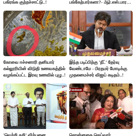
பகிரங்க குற்றச்சாட்டு..!
பங்கேற்பார்களா?- ஆர்.எஸ்.பாரதி
விளக்கம்..!
கோவை ஈச்சனாரி தனியார்
இந்த படிப்பிற்கு 'நீட்' தேர்வு
கல்லூரியின் விடுதி உணவகத்தில்
வேண்டாமே - பிரதமர் மோடிக்கு
வழங்கப்பட்ட இரவு உணவில் புழு..!
முதலமைச்சர் விஜய் கடிதம்..!
'வெற்றி தறி' விற்பனை
சொன்னதை செய்வார்