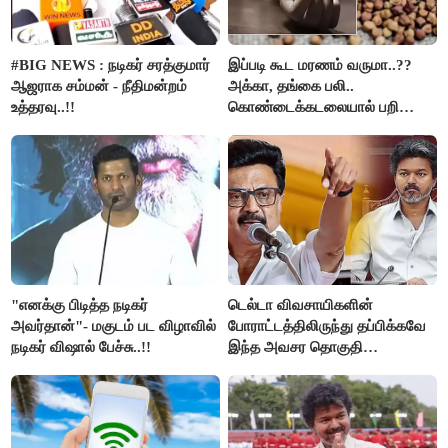
#BIG NEWS : நடிகர் சரத்குமார்
இப்படி கூட மரணம் வருமா..??
ஆஜராக சம்மன் - நீதிமன்றம்
அக்கா, தங்கை பலி..
உத்தரவு..!!
கொண்டைக்கடலையால் பறிபோன
உயிர்கள்..!!
"எனக்கு பிடித்த நடிகர்
டெல்டா விவசாயிகளின்
அவர்தான்"- மகுடம் பட விழாவில்
போராட்டத்திலிருந்து தப்பிக்கவே
நடிகர் விஷால் பேச்சு..!!
இந்த அவசர தொகுதி
மறுவரையறை நாடகத்தை
அரங்கேற்றுகிறார் முதலமைச்சர் -
திமுக ஐடி விங்..!!