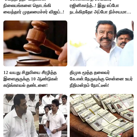
நிலையங்களை தொடங்கி
ரஜினிகாந்த்..! இது எப்போ
வைத்தார் முதலமைச்சர் விஜய்..!
நடக்கிறதோ அப்போ நிச்சயமாக
ரஜினி ₹1 கோடி தருவார் - லதா
ரஜினிகாந்த்..!
12 வயது சிறுமியை சீரழித்த
திமுக மூத்த தலைவர்
இளைஞருக்கு 10 ஆண்டுகள்
கே.என்.நேருவுக்கு சென்னை உயர்
கடுங்காவல் தண்டனை!
நீதிமன்றம் நோட்டீஸ்!