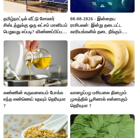
தமிழ்நாட்டில் வீட்டு சோலார்
08-08-2026 - இன்றைய
சிஸ்டத்துக்கு ஒரு லட்சம் மானியம்
ராசிபலன்: இன்று தடைபட்ட
பெறுவது எப்படி? விண்ணப்பிப்பது
காரியங்களில் தடை நீங்கும்.
எப்படி?
பணவரத்து எதிர்பார்த்தபடி
இருக்கும். ஆன்மீக எண்ணம்
அதிகரிக்கும்..!
கண்ணின் கருவளையம் போக்க
வாழைப்பழ மசியலை தினமும்
எந்த எண்ணெய் உதவும் தெரியுமா
முகத்தில் பூசினால் என்னாகும்
?
தெரியுமா ?