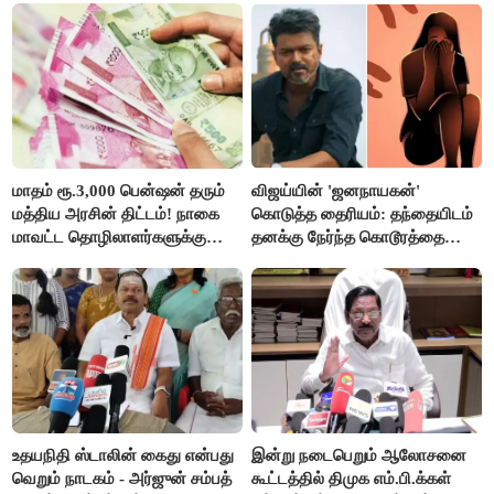
மாதம் ரூ.3,000 பென்ஷன் தரும்
விஜய்யின் 'ஜனநாயகன்'
மத்திய அரசின் திட்டம்! நாகை
கொடுத்த தைரியம்: தந்தையிடம்
மாவட்ட தொழிலாளர்களுக்கு
தனக்கு நேர்ந்த கொடூரத்தை
ஆட்சியர் வெளியிட்ட சூப்பர்
கூறிய சிறுமி!
செய்தி!
உதயநிதி ஸ்டாலின் கைது என்பது
இன்று நடைபெறும் ஆலோசனை
வெறும் நாடகம் - அர்ஜுன் சம்பத்
கூட்டத்தில் திமுக எம்.பி.க்கள்