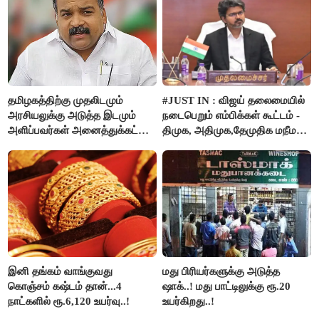
தமிழகத்திற்கு முதலிடமும்
#JUST IN : விஜய் தலைமையில்
அரசியலுக்கு அடுத்த இடமும்
நடைபெறும் எம்பிக்கள் கூட்டம் -
அளிப்பவர்கள் அனைத்துக்கட்சி
திமுக, அதிமுக,தேமுதிக மநீம
கூட்டத்தில் நிச்சயம்
புறக்கணிப்பு..!
பங்கேற்பார்கள் - மாணிக்கம்
தாகூர்..!!
இனி தங்கம் வாங்குவது
மது பிரியர்களுக்கு அடுத்த
கொஞ்சம் கஷ்டம் தான்...4
ஷாக்..! மது பாட்டிலுக்கு ரூ.20
நாட்களில் ரூ.6,120 உயர்வு..!
உயர்கிறது..!