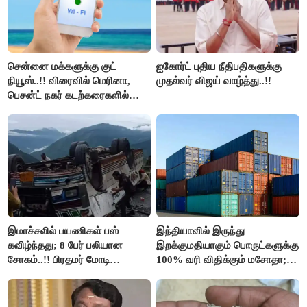
சென்னை மக்களுக்கு குட்
ஐகோர்ட் புதிய நீதிபதிகளுக்கு
நியூஸ்..!! விரைவில் மெரினா,
முதல்வர் விஜய் வாழ்த்து..!!
பெசன்ட் நகர் கடற்கரைகளில்
இலவச Wi-Fi வசதி..!!
இமாச்சலில் பயணிகள் பஸ்
இந்தியாவில் இருந்து
கவிழ்ந்தது; 8 பேர் பலியான
இறக்குமதியாகும் பொருட்களுக்கு
சோகம்..!! பிரதமர் மோடி
100% வரி விதிக்கும் மசோதா;
இரங்கல்..!!
அமெரிக்கா நிறைவேற்றம்..!!