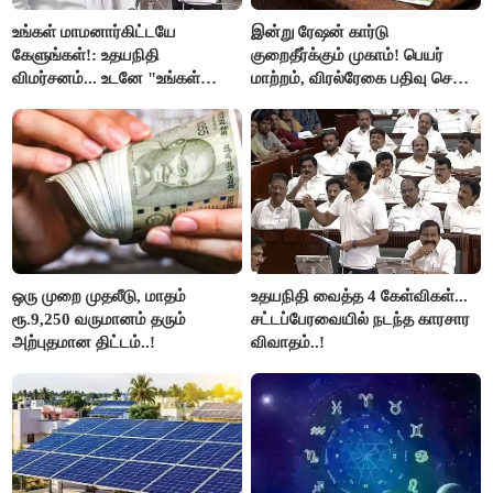
உங்கள் மாமனார்கிட்டயே
இன்று ரேஷன் கார்டு
கேளுங்கள்!: உதயநிதி
குறைதீர்க்கும் முகாம்! பெயர்
விமர்சனம்... உடனே "உங்கள்
மாற்றம், விரல்ரேகை பதிவு செய்ய
அப்பாவிடம் கேளுங்கள்" என
அரிய வாய்ப்பு!
ஆதவ் அர்ஜுனா பதிலடி!
ஒரு முறை முதலீடு, மாதம்
உதயநிதி வைத்த 4 கேள்விகள்...
ரூ.9,250 வருமானம் தரும்
சட்டப்பேரவையில் நடந்த காரசார
அற்புதமான திட்டம்..!
விவாதம்..!