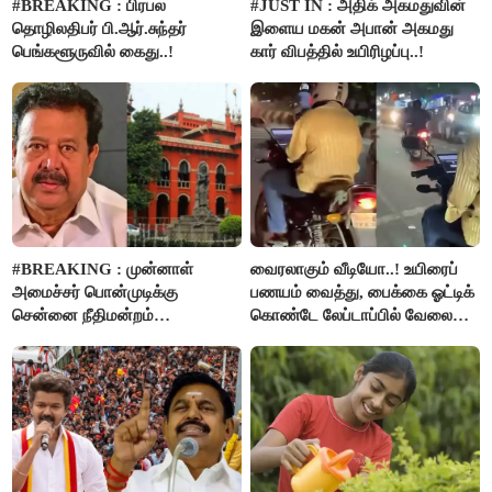
#BREAKING : பிரபல
#JUST IN : அதிக் அகமதுவின்
தொழிலதிபர் பி.ஆர்.சுந்தர்
இளைய மகன் அபான் அகமது
பெங்களூருவில் கைது..!
கார் விபத்தில் உயிரிழப்பு..!
#BREAKING : முன்னாள்
வைரலாகும் வீடியோ..! உயிரைப்
அமைச்சர் பொன்முடிக்கு
பணயம் வைத்து, பைக்கை ஓட்டிக்
சென்னை நீதிமன்றம்
கொண்டே லேப்டாப்பில் வேலை
பிடிவாரண்ட்..!
பார்த்த நபர்..!