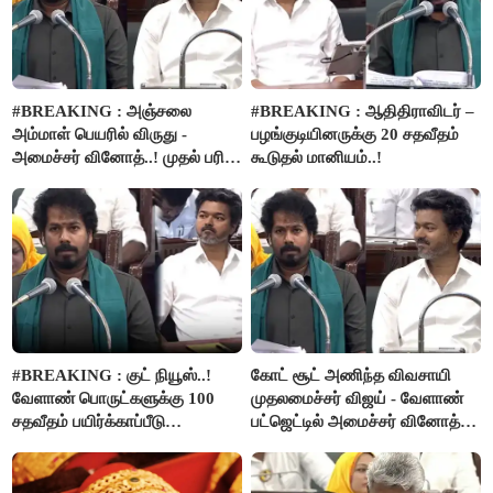
#BREAKING : அஞ்சலை
#BREAKING : ஆதிதிராவிடர் –
அம்மாள் பெயரில் விருது -
பழங்குடியினருக்கு 20 சதவீதம்
அமைச்சர் வினோத்..! முதல் பரிசு
கூடுதல் மானியம்..!
ரூ.2.50 லட்சம் வழங்கப்படும்..!
#BREAKING : குட் நியூஸ்..!
கோட் சூட் அணிந்த விவசாயி
வேளாண் பொருட்களுக்கு 100
முதலமைச்சர் விஜய் - வேளாண்
சதவீதம் பயிர்க்காப்பீடு
பட்ஜெட்டில் அமைச்சர் வினோத்
வழங்கபடும் - அமைச்சர்
பெருமிதம்..!
வினோத்..!