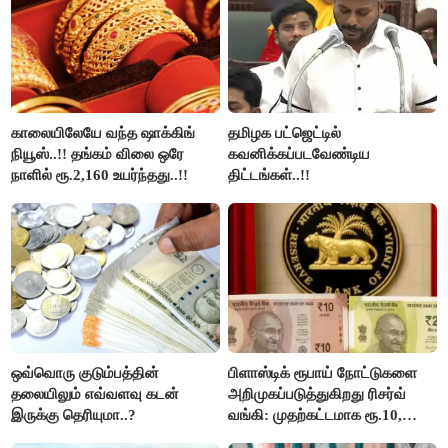
காலையிலேயே வந்த ஷாக்கிங்
தமிழக பட்ஜெட்டில்
நியூஸ்..!! தங்கம் விலை ஒரே
கவனிக்கப்படவேண்டிய
நாளில் ரூ.2,160 உயர்ந்தது..!!
திட்டங்கள்..!!
ஒவ்வொரு குடும்பத்தின்
பிளாஸ்டிக் ரூபாய் நோட்டுகளை
தலையிலும் எவ்வளவு கடன்
அறிமுகப்படுத்துகிறது ரிசர்வ்
இருக்கு தெரியுமா..?
வங்கி: முதற்கட்டமாக ரூ.10,
ரூ.20 நோட்டுகள் அச்சடிப்பு!