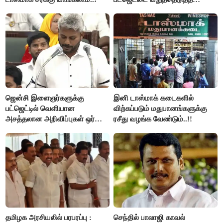
மு.க.ஸ்டாலின், இபிஎஸ்..!
ஜென்சி இளைஞர்களுக்கு
இனி டாஸ்மாக் கடைகளில்
பட்ஜெட்டில் வெளியான
விற்கப்படும் மதுபானங்களுக்கு
அசத்தலான அறிவிப்புகள் ஒர்
ரசீது வழங்க வேண்டும்..!!
பார்வை..!
தமிழக அரசியலில் பரபரப்பு :
செந்தில் பாலாஜி காவல்