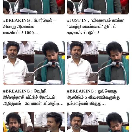
#BREAKING : போர்வெல் –
#JUST IN : ‘விவசாயம் காக்க’
கிணறு அமைக்க
‘வெற்றி வான்மகள்’ திட்டம்
மானியம்..! 1000
உருவாக்கப்படும்..!
விவசாயிகளுக்கு மானியத்தில்
பம்புசெட் வழங்கப்படும்..!
#BREAKING : வெற்றி
#BREAKING : ஒவ்வொரு
இல்லத்தரசி வீட்டுத் தோட்டம்
ஆண்டும் 5 விவசாயிகளுக்கு
அறிமுகம் - வேளாண் பட்ஜெட்டில்
நம்மாழ்வார் விருது
அறிவிப்பு..!
வழங்கப்படும்..!