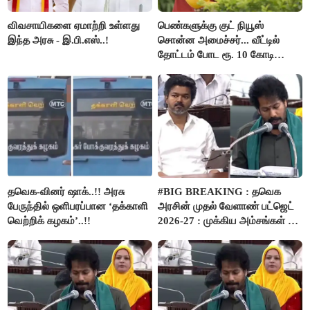
விவசாயிகளை ஏமாற்றி உள்ளது
பெண்களுக்கு குட் நியூஸ்
இந்த அரசு - இ.பி.எஸ்..!
சொன்ன அமைச்சர்... வீட்டில்
தோட்டம் போட ரூ. 10 கோடி
நிதி..!
தவெக-வினர் ஷாக்..!! அரசு
#BIG BREAKING : தவெக
பேருந்தில் ஒளிபரப்பான ‘தக்காளி
அரசின் முதல் வேளாண் பட்ஜெட்
வெற்றிக் கழகம்’..!!
2026-27 : முக்கிய அம்சங்கள் ஓர்
பார்வை..!