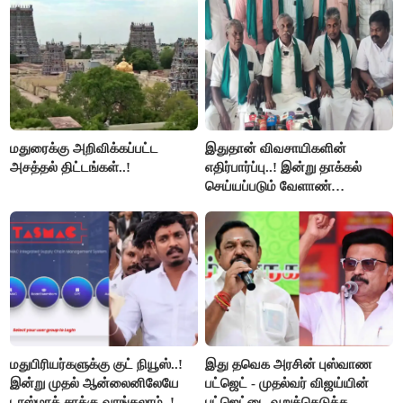
மதுரைக்கு அறிவிக்கப்பட்ட
இதுதான் விவசாயிகளின்
அசத்தல் திட்டங்கள்..!
எதிர்பார்ப்பு..! இன்று தாக்கல்
செய்யப்படும் வேளாண்
பட்ஜெட்டுக்கு பி.ஆர்.பாண்டியன்
கோரிக்கை!
மதுபிரியர்களுக்கு குட் நியூஸ்..!
இது தவெக அரசின் புஸ்வாண
இன்று முதல் ஆன்லைனிலேயே
பட்ஜெட் - முதல்வர் விஜய்யின்
டாஸ்மாக் சரக்கு வாங்கலாம்..!
பட்ஜெட்டை வறுத்தெடுத்த