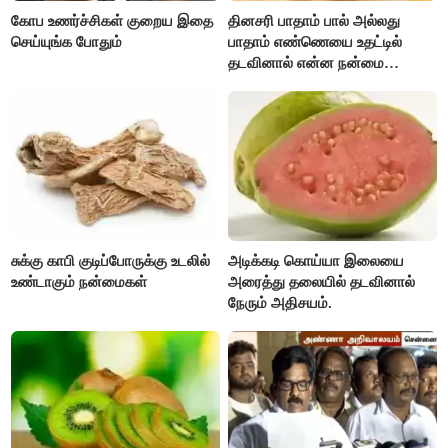
கோப உணர்ச்சிகள் குறைய இதை
தினசரி பாதாம் பால் அல்லது
செய்யுங்க போதும்
பாதாம் எண்ணெயை உதட்டில்
தடவினால் என்ன நன்மை
தெரியுமா ?
சுக்கு காபி குடிப்போருக்கு உடலில்
அடிக்கடி கொய்யா இலையை
உண்டாகும் நன்மைகள்
அரைத்து தலையில் தடவினால்
நேரும் அதிசயம்.