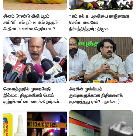
தினம் ரெண்டு கிவி பழம்
“எம்.எல்.ஏ. பதவியை ராஜினாமா
சாப்பிட்டால் நம் உடலில் நேரும்
செய்ய வைகோ
அதிசயம் என்ன தெரியுமா ?
நிர்பந்தித்தார்; திமுக
எம்.எல்.ஏக்களாகவே
தொடர்கிறோம்”- மதிமுக
எம்.எல்.ஏக்கள் பரபரப்பு பேட்டி
கொளத்தூரில் முறைகேடு
அரசின் முக்கியத்
இல்லை; திமுகவினர் பொய்
துறைகளுக்கான நிதிகளைக்
குற்றச்சாட்டை வைக்கிறார்கள்-
குறைத்தது ஏன்? - நயினார்
வி.எஸ்.பாபு
நாகேந்திரன்