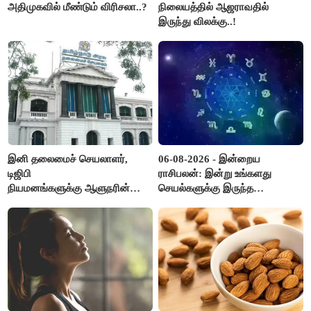
அதிமுகவில் மீண்டும் விரிசலா..?
நிலையத்தில் ஆஜராவதில்
இருந்து விலக்கு..!
இனி தலைமைச் செயலாளர்,
06-08-2026 - இன்றைய
டிஜிபி
ராசிபலன்: இன்று உங்களது
நியமனங்களுக்கு ஆளுநரின்
செயல்களுக்கு இருந்த
ஒப்புதல் தேவையில்லை -
முட்டுகட்டைகள் விலகும்.
தமிழ்நாடு அரசு அதிரடி..!
எதிர்பார்த்த உதவிகள் கிடைக்கும்.
பணவரத்து கூடும்..!