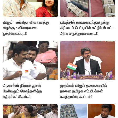
விஜய் - சங்கீதா விவாகரத்து
விபத்தில் காயமடைந்தவருக்கு
வழக்கு : விசாரணை
அட்டைப் பெட்டியில் கட்டுப் போட்ட
ஒத்திவைப்பு..!!
அரசு மருத்துவமனை..!!
அமைச்சர் நிர்மல் குமார்
முதல்வர் விஜய் தலைமையில்
பேசியதும் கொந்தளித்த
நாளை தமிழக எம்.பி.க்கள்
எதிர்க்கட்சிகள்..!
கலந்தாய்வு கூட்டம்!