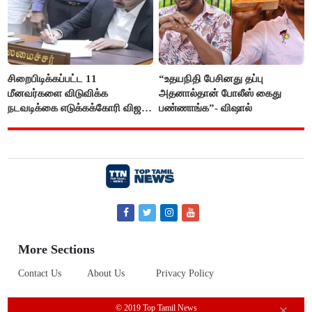
சிறைபிடிக்கப்பட்ட 11
“உதயநிதி பேசினது தப்பு
மீனவர்களை விடுவிக்க
அதனால்தான் போலீஸ் கைது
நடவடிக்கை எடுக்கக்கோரி விஜய்
பண்ணாங்க”- விஷால்
கடிதம்
More Sections
Contact Us
About Us
Privacy Policy
© 2019 Top Tamil News