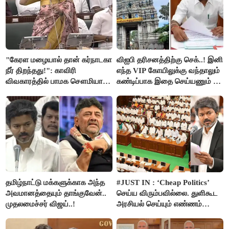
"கேரள மழையால் தான் கர்நாடகா
விஐபி தரிசனத்திற்கு செக்..! இனி
நீர் திறந்தது!": காவிரி
எந்த VIP கோயிலுக்கு வந்தாலும்
விவகாரத்தில் பாமக சௌமியா
கண்டிப்பாக இதை செய்யணும் -
அன்புமணி சாடல்!
அமைச்சர் ரமேஷ்..!
தமிழ்நாட்டு மக்களுக்காக அந்த
#JUST IN : ‘Cheap Politics’
அவமானத்தையும் தாங்குவேன்..
செய்ய விரும்பவில்லை. துளிகூட
முதலமைச்சர் விஜய்..!
அரசியல் செய்யும் எண்ணம்
இல்லை - உதயநிதிக்கு முதல்வர்
விஜய் பதில்!