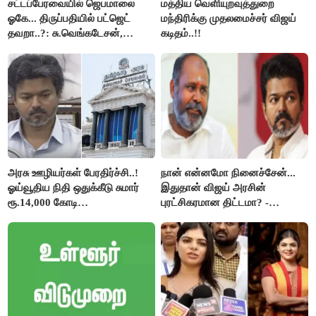
சட்டப்பேரவையில் ஜெபமாலை
மத்திய வெளியுறவுத்துறை
ஓகே... திருப்பதியில் பட்ஜெட்
மந்திரிக்கு முதலமைச்சர் விஜய்
தவறா..?: சு.வெங்கடேசன்,
கடிதம்..!!
திருமாவளவனுக்கு தமிழிசை
கேள்வி..!
அரசு ஊழியர்கள் பேரதிர்ச்சி..!
நான் என்னமோ நினைச்சேன்...
ஓய்வூதிய நிதி ஒதுக்கீடு சுமார்
இதுதான் விஜய் அரசின்
ரூ.14,000 கோடி
புரட்சிகரமான திட்டமா? -
குறைக்கப்பட்டுள்ளது..!
ஆர்.பி.உதயகுமார்..!