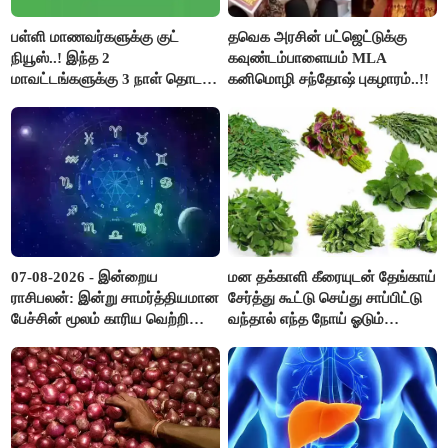
பள்ளி மாணவர்களுக்கு குட்
தவெக அரசின் பட்ஜெட்டுக்கு
நியூஸ்..! இந்த 2
கவுண்டம்பாளையம் MLA
மாவட்டங்களுக்கு 3 நாள் தொடர்
கனிமொழி சந்தோஷ் புகழாரம்..!!
விடுமுறை..!
07-08-2026 - இன்றைய
மன தக்காளி கீரையுடன் தேங்காய்
ராசிபலன்: இன்று சாமர்த்தியமான
சேர்த்து கூட்டு செய்து சாப்பிட்டு
பேச்சின் மூலம் காரிய வெற்றி
வந்தால் எந்த நோய் ஓடும்
உண்டாகும். அடுத்தவரை நம்பி
தெரியுமா ?
பொறுப்புகளை ஒப்படைப்பதில்
கவனம் தேவை..!