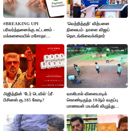
#BREAKING UPI
'வெற்றித்தறி' விற்பனை
பரிவர்த்தனைக்கு கட்டணம் -
நிலையம்- நாளை விஜய்
மக்களவையில் மசோதா
தொடங்கிவைக்கிறார்
நிறைவேற்றம்!
அஜித்தின் 'டேர் டெவில்' ப்ரீ-
வாலிபால் விளையாடிக்
பிசினஸ் ரூ.185 கோடி?
கொண்டிருந்த 10ஆம் வகுப்பு
மாணவன் மயங்கி விழுந்து
உயிரிழப்பு