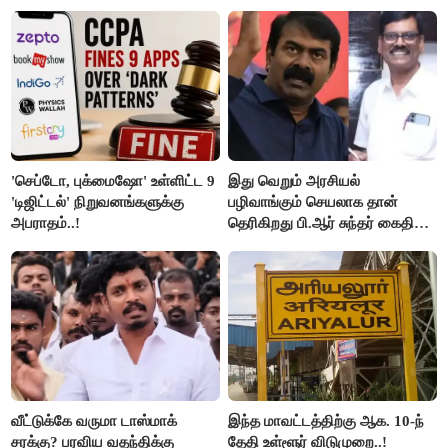
கோடியை இழந்த திருப்பூர்
மக்கள்!
'செப்டோ, புக்மைஷோ' உள்ளிட்ட 9
இது வெறும் அரசியல்
'டிஜிட்டல்' நிறுவனங்களுக்கு
பழிவாங்கும் செயலாக தான்
அபராதம்..!
தெரிகிறது பி.ஆர் சுந்தர் கைதிற்கு
சீமான் கடும் கண்டனம்..!
வீட்டுக்கே வருமா டாஸ்மாக்
இந்த மாவட்டத்திற்கு ஆக. 10-ந்
சரக்கு? பரவிய வதந்திக்கு
தேதி உள்ளூர் விடுமுறை..!