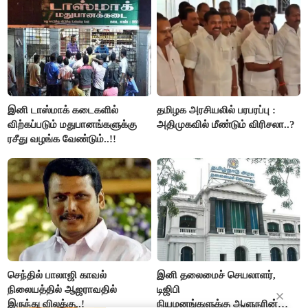
இனி டாஸ்மாக் கடைகளில்
தமிழக அரசியலில் பரபரப்பு :
விற்கப்படும் மதுபானங்களுக்கு
அதிமுகவில் மீண்டும் விரிசலா..?
ரசீது வழங்க வேண்டும்..!!
செந்தில் பாலாஜி காவல்
இனி தலைமைச் செயலாளர்,
நிலையத்தில் ஆஜராவதில்
டிஜிபி
இருந்து விலக்கு..!
நியமனங்களுக்கு ஆளுநரின்