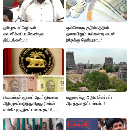
தமிழக பட்ஜெட்டில்
ஒவ்வொரு குடும்பத்தின்
கவனிக்கப்படவேண்டிய
தலையிலும் எவ்வளவு கடன்
திட்டங்கள்..!!
இருக்கு தெரியுமா..?
பிளாஸ்டிக் ரூபாய் நோட்டுகளை
மதுரைக்கு அறிவிக்கப்பட்ட
அறிமுகப்படுத்துகிறது ரிசர்வ்
அசத்தல் திட்டங்கள்..!
வங்கி: முதற்கட்டமாக ரூ.10,
ரூ.20 நோட்டுகள் அச்சடிப்பு!