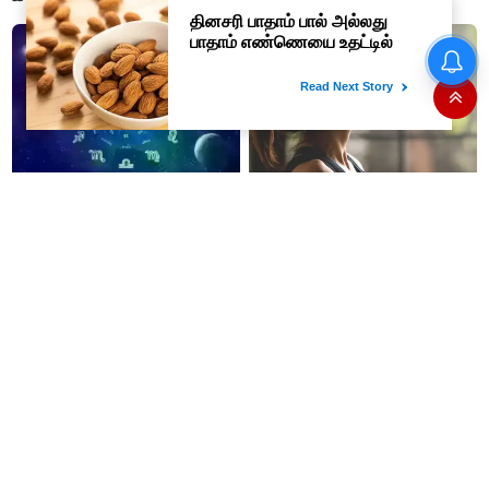
ஒப்புதல் தேவையில்லை -
தமிழ்நாடு அரசு அதிரடி..!
#BREAKING : அஞ்சலை
அம்மாள் பெயரில் விருது -
அமைச்சர் வினோத்..! முதல் பரிசு
ரூ.2.50 லட்சம் வழங்கப்படும்..!
06-08-2026 - இன்றைய
கோப உணர்ச்சிகள் குறைய இதை
ராசிபலன்: இன்று உங்களது
செய்யுங்க போதும்
செயல்களுக்கு இருந்த
முட்டுகட்டைகள் விலகும்.
எதிர்பார்த்த உதவிகள் கிடைக்கும்.
பணவரத்து கூடும்..!
தினசரி பாதாம் பால் அல்லது
சுக்கு காபி குடிப்போருக்கு உடலில்