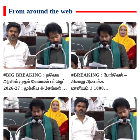
From around the web
#BIG BREAKING : தவெக
#BREAKING : போர்வெல் –
அரசின் முதல் வேளாண் பட்ஜெட்
கிணறு அமைக்க
2026-27 : முக்கிய அம்சங்கள் ஓர்
மானியம்..! 1000
பார்வை..!
விவசாயிகளுக்கு மானியத்தில்
பம்புசெட் வழங்கப்படும்..!