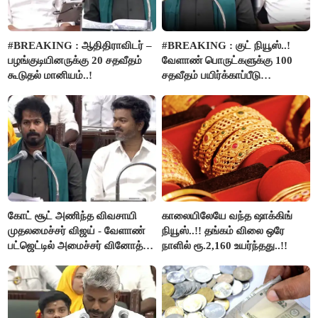
#BREAKING : ஆதிதிராவிடர் –
#BREAKING : குட் நியூஸ்..!
பழங்குடியினருக்கு 20 சதவீதம்
வேளாண் பொருட்களுக்கு 100
கூடுதல் மானியம்..!
சதவீதம் பயிர்க்காப்பீடு
வழங்கபடும் - அமைச்சர்
வினோத்..!
கோட் சூட் அணிந்த விவசாயி
காலையிலேயே வந்த ஷாக்கிங்
முதலமைச்சர் விஜய் - வேளாண்
நியூஸ்..!! தங்கம் விலை ஒரே
பட்ஜெட்டில் அமைச்சர் வினோத்
நாளில் ரூ.2,160 உயர்ந்தது..!!
பெருமிதம்..!