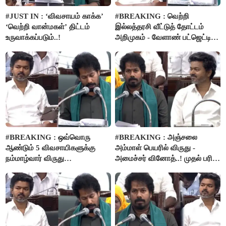
#JUST IN : ‘விவசாயம் காக்க’
#BREAKING : வெற்றி
‘வெற்றி வான்மகள்’ திட்டம்
இல்லத்தரசி வீட்டுத் தோட்டம்
உருவாக்கப்படும்..!
அறிமுகம் - வேளாண் பட்ஜெட்டில்
அறிவிப்பு..!
#BREAKING : ஒவ்வொரு
#BREAKING : அஞ்சலை
ஆண்டும் 5 விவசாயிகளுக்கு
அம்மாள் பெயரில் விருது -
நம்மாழ்வார் விருது
அமைச்சர் வினோத்..! முதல் பரிசு
வழங்கப்படும்..!
ரூ.2.50 லட்சம் வழங்கப்படும்..!