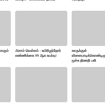
ாகும்
அசாம் வெள்ளம் - உயிரிழந்தோர்
காருக்குள்
எண்ணிக்கை 99 ஆக உயர்வு!
விளையாடிக்கொண்டிருந
மூச்சு திணறி பலி