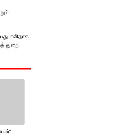
றும்
ப்பது எளிதாக
ித் துறை
போம்”-