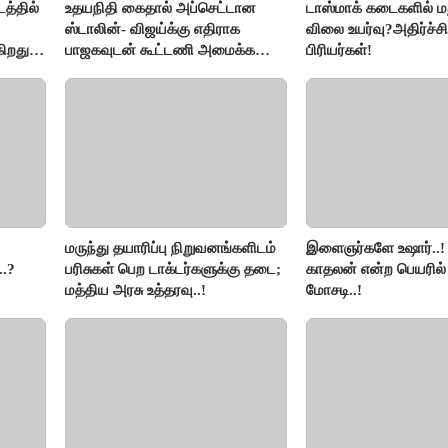
த்தில்
உதயநிதி கைதால் அப்செட்டான
டாஸ்மாக் கடைகளில் ம
ஸ்டாலின்- விஜய்க்கு எதிராக
விலை உயர்வு?அதிர்ச்சி
ிறது-
பாஜகவுடன் கூட்டணி அமைக்க
பிரியர்கள்!
திட்டம்
மருந்து தயாரிப்பு நிறுவனங்களிடம்
இளைஞர்களே உஷார்..
.?
பரிசுகள் பெற டாக்டர்களுக்கு தடை;
காதலன் என்ற பெயரில்
மத்திய அரசு உத்தரவு..!
மோசடி..!