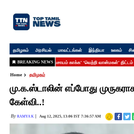
தமிழகம்
அரசியல்
மாவட்டங்கள்
இந்தியா
உலகம்
சி
Home
தமிழகம்
மு.க.ஸ்டாலின் எப்போது முருகரா
கேள்வி..!
By
Aug 12, 2025, 13:06 IST
7:36:57 AM
RAMYA K