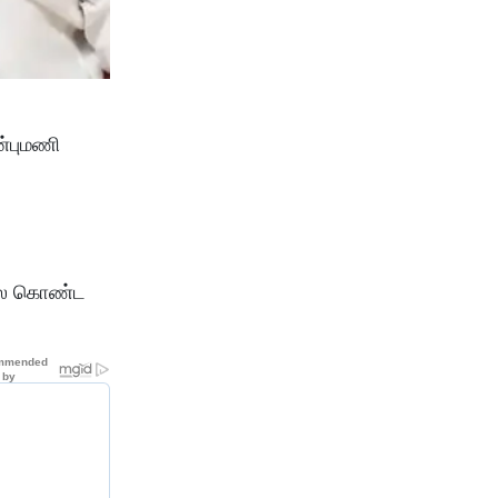
ன்புமணி
விலை கொண்ட