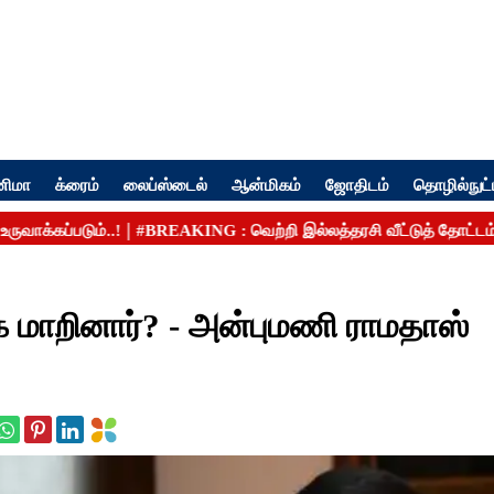
னிமா
க்ரைம்
லைப்ஸ்டைல்
ஆன்மிகம்
ஜோதிடம்
தொழில்நுட்
க மாறினார்? - அன்புமணி ராமதாஸ்