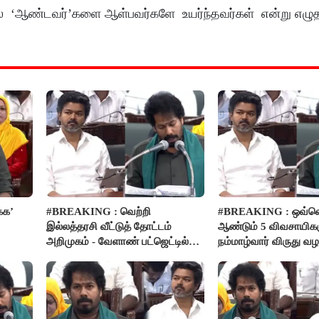
் ‘ஆண்டவர்’களை ஆள்பவர்களே உயர்ந்தவர்கள் என்று எழுதப்ப
்க’
#BREAKING : வெற்றி
#BREAKING : ஒவ்வ
இல்லத்தரசி வீட்டுத் தோட்டம்
ஆண்டும் 5 விவசாயிகள
அறிமுகம் - வேளாண் பட்ஜெட்டில்
நம்மாழ்வார் விருது வழங
அறிவிப்பு..!