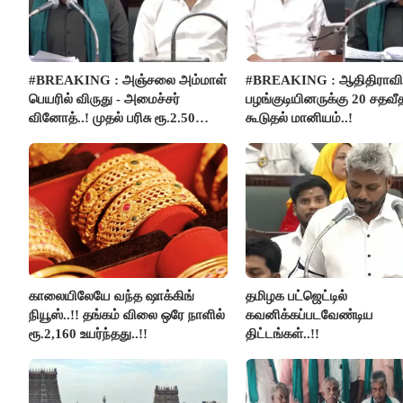
#BREAKING : அஞ்சலை அம்மாள்
#BREAKING : ஆதிதிராவிட
பெயரில் விருது - அமைச்சர்
பழங்குடியினருக்கு 20 சதவீ
வினோத்..! முதல் பரிசு ரூ.2.50
கூடுதல் மானியம்..!
லட்சம் வழங்கப்படும்..!
காலையிலேயே வந்த ஷாக்கிங்
தமிழக பட்ஜெட்டில்
நியூஸ்..!! தங்கம் விலை ஒரே நாளில்
கவனிக்கப்படவேண்டிய
ரூ.2,160 உயர்ந்தது..!!
திட்டங்கள்..!!