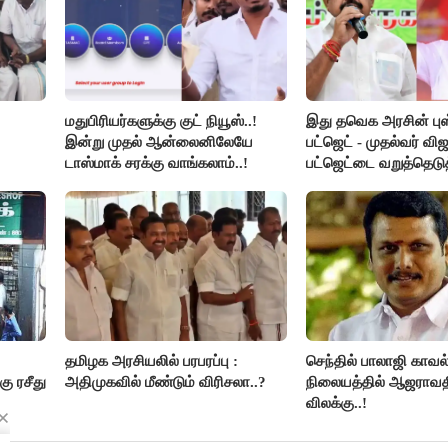
மதுபிரியர்களுக்கு குட் நியூஸ்..!
இது தவெக அரசின் ப
இன்று முதல் ஆன்லைனிலேயே
பட்ஜெட் - முதல்வர் வி
டாஸ்மாக் சரக்கு வாங்கலாம்..!
பட்ஜெட்டை வறுத்தெடு
ியன்
மு.க.ஸ்டாலின், இபிஎஸ்.
தமிழக அரசியலில் பரபரப்பு :
செந்தில் பாலாஜி காவல
கு ரசீது
அதிமுகவில் மீண்டும் விரிசலா..?
நிலையத்தில் ஆஜராவதி
விலக்கு..!