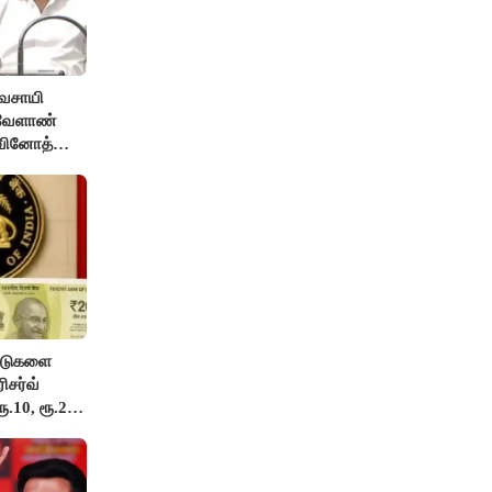
ிவசாயி
 வேளாண்
 வினோத்
ட்டுகளை
ிசர்வ்
ூ.10, ரூ.20