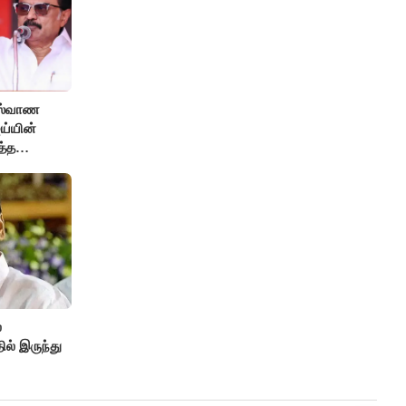
ுஸ்வாண
ஜய்யின்
த்த
.!
்
ல் இருந்து