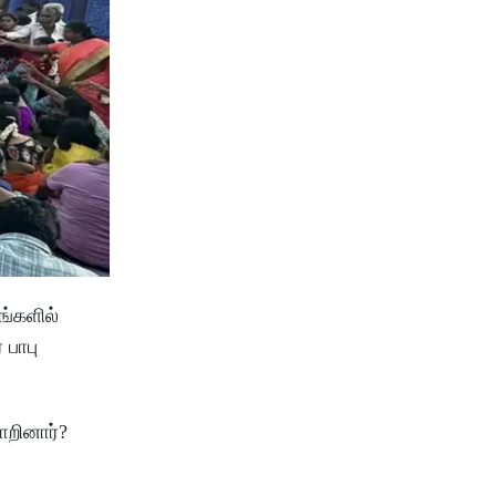
ங்களில்
 பாபு
ாறினார்?