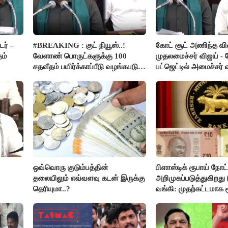
ர் –
#BREAKING : குட் நியூஸ்..!
கோட் சூட் அணிந்த வ
தம்
வேளாண் பொருட்களுக்கு 100
முதலமைச்சர் விஜய் -
சதவீதம் பயிர்க்காப்பீடு வழங்கபடும்
பட்ஜெட்டில் அமைச்சர்
- அமைச்சர் வினோத்..!
பெருமிதம்..!
ஒவ்வொரு குடும்பத்தின்
பிளாஸ்டிக் ரூபாய் நோ
தலையிலும் எவ்வளவு கடன் இருக்கு
அறிமுகப்படுத்துகிறது ர
தெரியுமா..?
வங்கி: முதற்கட்டமாக ர
நோட்டுகள் அச்சடிப்பு!