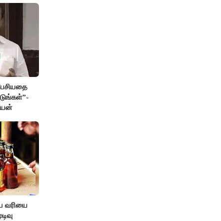
 பேசியதை
டுங்கள்”-
ேயன்
ிய வரியை
டிவு