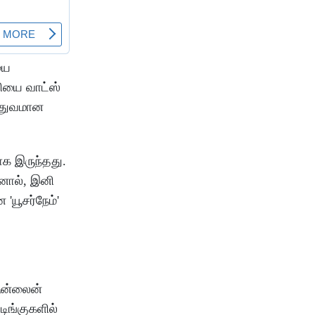
யை
தியை வாட்ஸ்
த்துவமான
ாக இருந்தது.
ஆனால், இனி
யூசர்நேம்'
 ஆன்லைன்
டிங்குகளில்