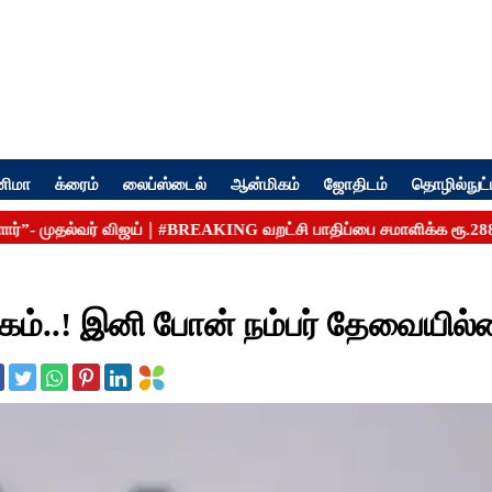
னிமா
க்ரைம்
லைப்ஸ்டைல்
ஆன்மிகம்
ஜோதிடம்
தொழில்நுட்
ுகம்..! இனி போன் நம்பர் தேவையில்