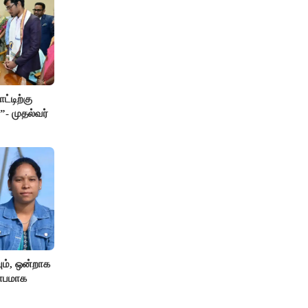
ட்டிற்கு
”- முதல்வர்
ும், ஒன்றாக
ிதாபமாக