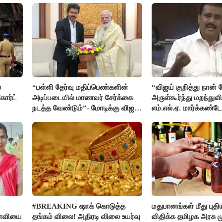
்
“பள்ளி தேர்வு மதிப்பெண்களின்
“விஜய் குறித்து நான்
ோர்ட்
அடிப்படையில் மாணவர் சேர்க்கை
அருள்கூர்ந்து மறந்துவி
நடத்த வேண்டும்”- மோடிக்கு விஜய்
எம்.எல்.ஏ. மார்க்கண்ட
கடிதம்
#BREAKING ஷாக் கொடுத்த
மதுபானங்கள் மீது புத
னைவியை
தங்கம் விலை! அதிரடி விலை உயர்வு
விதிக்க தமிழக அரசு மு