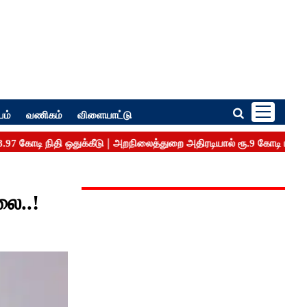
பம்
வணிகம்
விளையாட்டு
லை..!