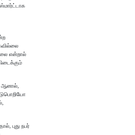
ஸ்மார்ட்டாக
ன்ற
்கவில்லை
்லை என்றால்
ிடைக்கும்
. ஆனால்,
 தேடுபொறியோ
்,
ல், புது நபர்
ு