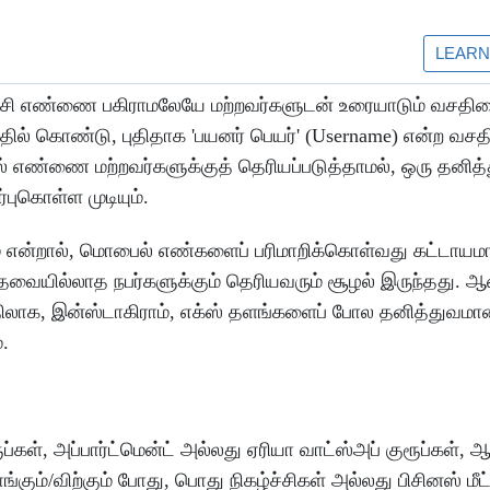
பேசி எண்ணை பகிராமலேயே மற்றவர்களுடன் உரையாடும் வசதி
்தில் கொண்டு, புதிதாக 'பயனர் பெயர்' (Username) என்ற வச
ல் எண்ணை மற்றவர்களுக்குத் தெரியப்படுத்தாமல், ஒரு தனி
்புகொள்ள முடியும்.
ம் என்றால், மொபைல் எண்களைப் பரிமாறிக்கொள்வது கட்டாயம
ேவையில்லாத நபர்களுக்கும் தெரியவரும் சூழல் இருந்தது. 
ாக, இன்ஸ்டாகிராம், எக்ஸ் தளங்களைப் போல தனித்துவமான '
.
ூப்கள், அப்பார்ட்மென்ட் அல்லது ஏரியா வாட்ஸ்அப் குரூப்கள்,
்கும்/விற்கும் போது, பொது நிகழ்ச்சிகள் அல்லது பிசினஸ் மீட்