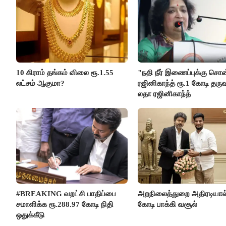
10 கிராம் தங்கம் விலை ரூ.1.55
"நதி நீர் இணைப்புக்கு சொ
லட்சம் ஆகுமா?
ரஜினிகாந்த் ரூ.1 கோடி தருவ
லதா ரஜினிகாந்த்
#BREAKING வறட்சி பாதிப்பை
அறநிலைத்துறை அதிரடியால்
சமாளிக்க ரூ.288.97 கோடி நிதி
கோடி பாக்கி வசூல்
ஒதுக்கீடு