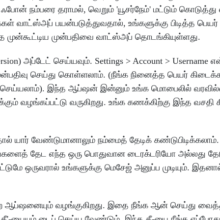
 ஃபோன் நம்பரை தராமல், வெறும் 'யூசர்நேம்' மட்டும் கொடுத்து 
கள் வாட்ஸ்அப் பயன்படுத்துவதால், உங்களுக்கு பிடித்த பெயர்
்த முன்கூட்டிய முன்பதிவை வாட்ஸ்அப் தொடங்கியுள்ளது.
ersion) அப்டேட் செய்யவும். Settings > Account > Username எ
ு முன்பதிவு செய்து கொள்ளலாம். (நீங்க நினைத்த பெயர் கிடைக
்வு செய்யலாம்). இந்த ஆப்ஷன் இன்னும் உங்க மொபைலில் வரவில
கும் வழங்கப்பட்டு வருகிறது. உங்க கணக்கிற்கு இந்த வசதி க
தால் யார் வேண்டுமானாலும் நம்மைத் தேடிக் கண்டுபிடிக்கலாம்
பில் உங்களைத் தேட எந்த ஒரு பொதுவான டைரக்டரியோ அல்லது
ட்டுமே ஒருவரால் உங்களுக்கு மெசேஜ் அனுப்ப முடியும். இதனால
என்ற ஆப்ஷனையும் வழங்குகிறது. இதை நீங்க ஆன் செய்து வைத்தா
 கீ'-யையும் டைப் செய்ய வேண்டும். இந்த கீ-யை நீங்க எப்போத