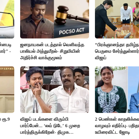
ன்னபடி
ஜனநாயகன் படத்தால் வெளிவந்த
“பிரக்ஞானந்தா தமிழ்நா
ார்" -
பாலியல் அத்துமீறல்- சிறுமியின்
பெருமை சேர்த்துள்ளார்
அதிர்ச்சி வாக்குமூலம்
விஜய்
 ரூ.9
விஜய் படங்களை விரும்பி
2 பெண்கள் காதலிக்கவ
பார்ப்பேன்... ‘லவ் டுடே’ 6 முறை
வாழவும் எதிர்ப்பு- பற
பார்த்திருக்கிறேன்- திமுக
உயிரைவிட்ட ஜோடி
எம்.எல்.ஏ.நெகிழ்ச்சி