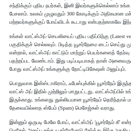
சந்திக்கும் புதிய நபர்கள், இனி இவர்களுக்கெல்லாம் உங்க
பேசலாம். உலகம் முழுவதும் 300 கோடிக்கும் அதிகமான மக்
மற்றவர்களுக்குப் போய்விடக் கூடாது என்பதற்காகவே இந
உங்கள் வாட்ஸ்அப் செயலியைப் புதிய பதிப்பிற்கு (Latest v
பகுதிக்குச் செல்லவும். பிடித்த யூசர்நேமை டைப் செய்த
என்றால், வாட்ஸ்அப் காட்டும் மாற்றுப் பெயர்களைத் தேர
பதற்றப்பட வேண்டாம். இது படிப்படியாகத் தான் அனைவருக்
போது வாட்ஸ்அப் உங்களுக்கு நோட்டிபிகேஷன் அனுப்பும்.
பொதுவாக இன்ஸ்டாகிராம், ஃபேஸ்புக்கில் யூசர்நேம் இருந்
வாட்ஸ் அப் இதில் முற்றிலும் மாறுபட்டது. வாட்ஸ்அப்
இருக்காது. உங்களது துல்லியமான யூசர்நேம் தெரிந்தால் ம
தேவையில்லாத ஸ்பேம் (Spam) மெசேஜ்கள் வராது.
இன்னும் ஒருபடி மேலே போய், வாட்ஸ்அப் 'யூசர்நேம் கீ' 
மெசேஜ் அனுப்ப உங்க யூசர்நேமோடு சேர்த்து இந்த 'ரகசிய